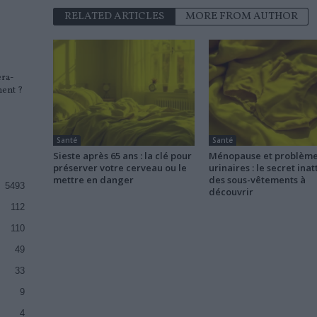
RELATED ARTICLES
MORE FROM AUTHOR
era-
ment ?
Santé
Santé
Sieste après 65 ans : la clé pour
Ménopause et problèm
préserver votre cerveau ou le
urinaires : le secret ina
mettre en danger
des sous-vêtements à
5493
découvrir
112
110
49
33
9
4