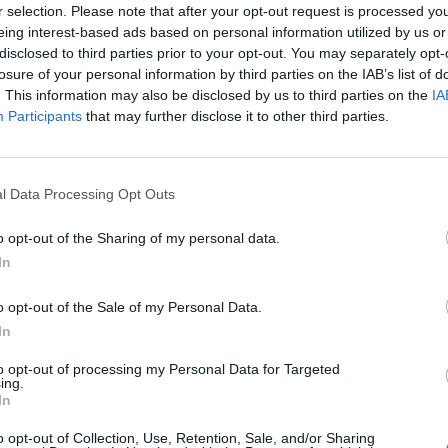
r selection. Please note that after your opt-out request is processed y
eing interest-based ads based on personal information utilized by us or
Fabriquer sa lessive maison est une solution écologique
disclosed to third parties prior to your opt-out. You may separately opt-
des huiles essentielles pour fabriquer une lessive 
losure of your personal information by third parties on the IAB’s list of
. This information may also be disclosed by us to third parties on the
IA
fabriquer sa lessive maison.
Participants
that may further disclose it to other third parties.
Fabriquer sa lessive maison av
Marseille
l Data Processing Opt Outs
ntre
o opt-out of the Sharing of my personal data.
Une manière simple et efficace de fabriquer de la lessive
In
Marseille. Il est nécessaire de se procurer 150 g de savo
de soude, un demi-verre de vinaigre blanc, ainsi que 15 gou
ter
o opt-out of the Sale of my Personal Data.
choix. Il est possible d’utiliser de l’huile essentielle de la
In
exemple. Il suffit tout d’abord de faire fondre le savon de 
d’ajouter le bicarbonate de soude ainsi que le vinaigre bl
to opt-out of processing my Personal Data for Targeted
ing.
dans un bidon. Lorsque la lessive aura refroidi, il sera pos
In
essentielle. Il est important de bien mélanger la lessive av
o opt-out of Collection, Use, Retention, Sale, and/or Sharing