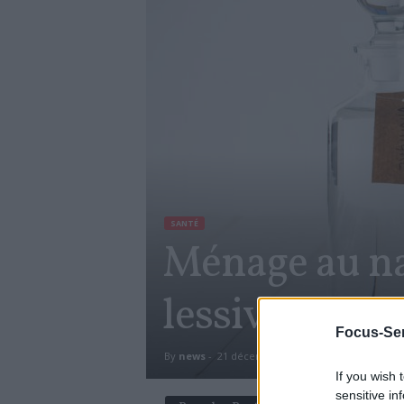
SANTÉ
Ménage au na
lessive maiso
Focus-Sen
By
news
-
21 décembre 2018
1339
0
If you wish 
sensitive in