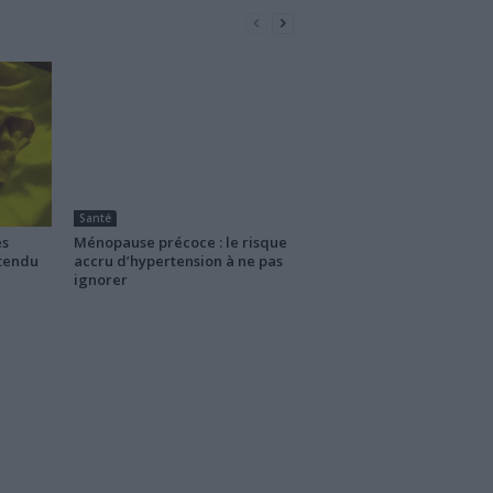
Santé
es
Ménopause précoce : le risque
ttendu
accru d’hypertension à ne pas
ignorer