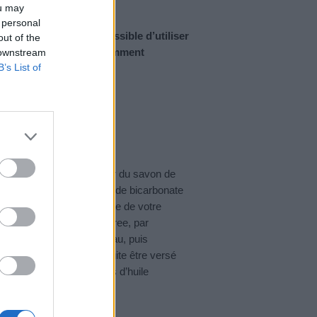
ou may
 personal
 et pratique. Il est possible d’utiliser
out of the
bio maison. Découvrez comment
 downstream
B’s List of
ec du savon de
 maison consiste à utiliser du savon de
n de Marseille, une tasse de bicarbonate
ttes de l’huile essentielle de votre
vande, d’orange ou de tea tree, par
Marseille dans 2 litres d’eau, puis
anc. Le mélange peut ensuite être versé
sible d’insérer les gouttes d’huile
ant chaque utilisation.