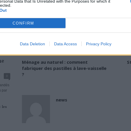
ersonal Data that Is Unrelated with the Purposes for which it
Faire de la lessive maison à bas
lected.
Out
Le savon noir est un produit naturel au pouvoir nettoyan
CONFIRM
TAGS
HUILE VÉGÉTALE
HUILES ESSENTIELLES
LESSIVE BIO
LESSIVE 
Data Deletion
Data Access
Privacy Policy
Previous article
he
Ménage au naturel : comment
St
fabriquer des pastilles à lave-vaisselle
?
0
mandés
s par
news
 les