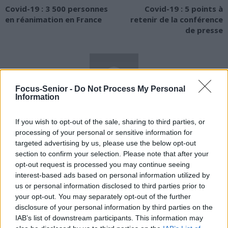
Covid-19 : 3 500 personnes
Covid-19 : 5 points à
en réanimation en France
retenir de la conférence
de presse
Focus-Senior -
Do Not Process My Personal
Information
news
If you wish to opt-out of the sale, sharing to third parties, or
processing of your personal or sensitive information for
RELATED ARTICLES
MORE FROM AUTHOR
targeted advertising by us, please use the below opt-out
section to confirm your selection. Please note that after your
opt-out request is processed you may continue seeing
interest-based ads based on personal information utilized by
us or personal information disclosed to third parties prior to
your opt-out. You may separately opt-out of the further
disclosure of your personal information by third parties on the
Santé
Santé
Santé
Sieste après 65 ans : la
Ménopause et
Ménopause précoce : le
IAB’s list of downstream participants. This information may
clé pour préserver votre
problèmes urinaires : le
risque accru