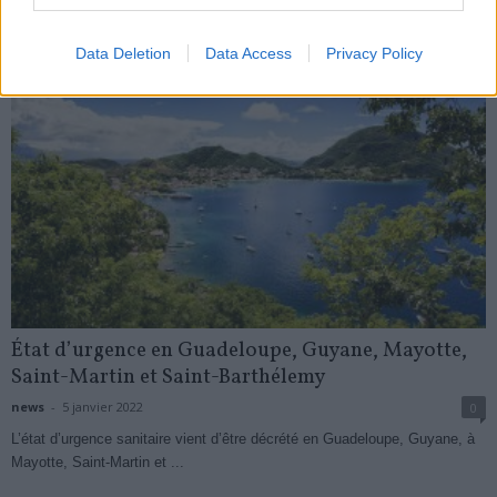
Data Deletion
Data Access
Privacy Policy
État d’urgence en Guadeloupe, Guyane, Mayotte,
Saint-Martin et Saint-Barthélemy
news
-
5 janvier 2022
0
L’état d’urgence sanitaire vient d’être décrété en Guadeloupe, Guyane, à
Mayotte, Saint-Martin et ...