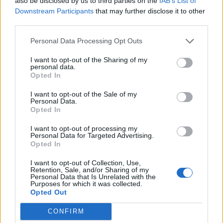
also be disclosed by us to third parties on the
IAB’s List of
cerveau ou le mettre en
secret inattendu des
d’hypertension à ne pas
danger
sous-vêtements à
ignorer
Downstream Participants
that may further disclose it to other
découvrir
third parties.
Personal Data Processing Opt Outs
Popular Posts
I want to opt-out of the Sharing of my
personal data.
Opted In
Pourquoi avons-nous les cheveux qui blanchissent ?
news
-
12 octobre 2022
I want to opt-out of the Sale of my
Personal Data.
Opted In
Comment soigner un lumbago chronique ?
news
-
19 octobre 2018
I want to opt-out of processing my
Personal Data for Targeted Advertising.
12 choses à nettoyer pour ne pas tomber malade cet hiver
Opted In
news
-
2 décembre 2016
I want to opt-out of Collection, Use,
Retention, Sale, and/or Sharing of my
Personal Data that Is Unrelated with the
Ariane du Club Dorothée vient de décéder d’un cancer à 61 ans
Purposes for which it was collected.
news
-
4 septembre 2019
Opted Out
CONFIRM
My Favorites