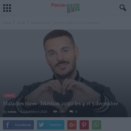
Home
Santé
Maladies rares : Téléthon 2020 les 4 et 5 décembre
SANTÉ
Maladies rares : Téléthon 2020 les 4 et 5 décembre
By
news
-
5 novembre 2020
738
0
Facebook
Twitter