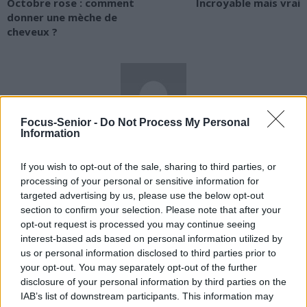
Octobre rose : comment
Incroyable mais vrai
donner une mèche de
cheveux ?
Focus-Senior -
Do Not Process My Personal
Information
news
If you wish to opt-out of the sale, sharing to third parties, or
processing of your personal or sensitive information for
RELATED ARTICLES
MORE FROM AUTHOR
targeted advertising by us, please use the below opt-out
section to confirm your selection. Please note that after your
opt-out request is processed you may continue seeing
interest-based ads based on personal information utilized by
us or personal information disclosed to third parties prior to
your opt-out. You may separately opt-out of the further
Santé
Santé
Santé
disclosure of your personal information by third parties on the
Sieste après 65 ans : la
Ménopause et
Ménopause précoce : le
clé pour préserver votre
problèmes urinaires : le
risque accru
IAB’s list of downstream participants. This information may
cerveau ou le mettre en
secret inattendu des
d’hypertension à ne pas
danger
sous-vêtements à
ignorer