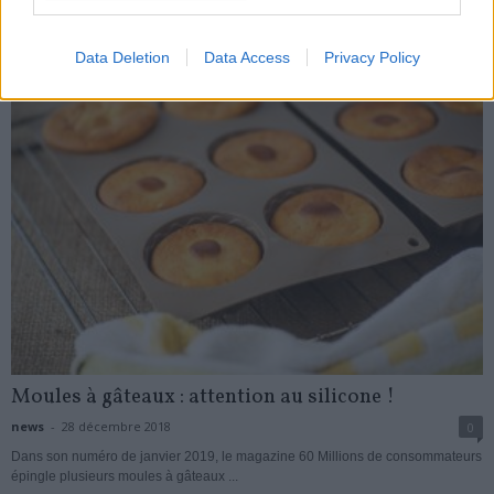
My Favorites
Data Deletion
Data Access
Privacy Policy
Moules à gâteaux : attention au silicone !
news
-
28 décembre 2018
0
Dans son numéro de janvier 2019, le magazine 60 Millions de consommateurs
épingle plusieurs moules à gâteaux ...