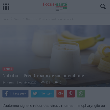
Home
Santé
Nutrition : Prendre soin de son microbiote
SANTÉ
Nutrition : Prendre soin de son microbiote
By
news
-
9 octobre 2020
526
0
Facebook
Twitter
L’automne signe le retour des virus : rhumes, rhinopharyngite ou