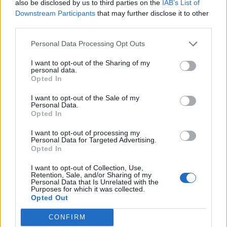
also be disclosed by us to third parties on the
IAB’s List of
découvrir
Downstream Participants
that may further disclose it to other
third parties.
Personal Data Processing Opt Outs
Popular Posts
I want to opt-out of the Sharing of my
personal data.
Paracétamol : non, vous ne devriez pas en prendre toutes les 4
Opted In
heures
news
-
16 octobre 2020
I want to opt-out of the Sale of my
Personal Data.
Opted In
Insolation : les solutions express
news
-
15 juillet 2015
I want to opt-out of processing my
Personal Data for Targeted Advertising.
Opted In
Vaccin AstraZeneca : pas recommandé aux personnes de plus
de 65 ans.
I want to opt-out of Collection, Use,
news
-
4 février 2021
Retention, Sale, and/or Sharing of my
Personal Data that Is Unrelated with the
Purposes for which it was collected.
Cholestérol, hypertension, troubles du sommeil : les maladies
Opted Out
qui explosent à Noël
news
-
15 décembre 2020
CONFIRM