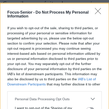
Conseils pour éviter les mauvaises
surprises
Focus-Senior -
Do Not Process My Personal
Information
Calculer précisément les frais liés au retour, à
If you wish to opt-out of the sale, sharing to third parties, or
l’hébergement, aux repas et demander des devis pour
processing of your personal or sensitive information for
l’assurance RC Pro.
targeted advertising by us, please use the below opt-out
Simuler le montant des cotisations URSSAF selon le
section to confirm your selection. Please note that after your
opt-out request is processed you may continue seeing
chiffre d’affaires prévu.
interest-based ads based on personal information utilized by
Vérifier auprès de sa caisse de retraite si le cumul emploi-
us or personal information disclosed to third parties prior to
retraite est possible sans impact sur la pension.
your opt-out. You may separately opt-out of the further
Comparer les différentes plateformes, leurs conditions
disclosure of your personal information by third parties on the
d’accès et ce qu’elles remboursent réellement.
IAB’s list of downstream participants. This information may
Commencer par quelques missions tests pour évaluer la
also be disclosed by us to third parties on the
IAB’s List of
rentabilité avant de s’engager à long terme.
Downstream Participants
that may further disclose it to other
third parties.
Selon plusieurs convoyeurs indépendants, il est difficile de vivre
Personal Data Processing Opt Outs
uniquement de cette activité. Elle peut constituer un bon
complément, mais nécessite une gestion rigoureuse et une bonne
I want to opt-out of the Sharing of my