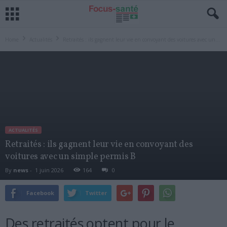
Home
Actualités
Retraités : ils gagnent leur vie en convoyant des voitures avec un...
ACTUALITÉS
Retraités : ils gagnent leur vie en convoyant des
voitures avec un simple permis B
By
news
-
1 juin 2026
164
0
Facebook
Twitter
Des retraités optent pour le