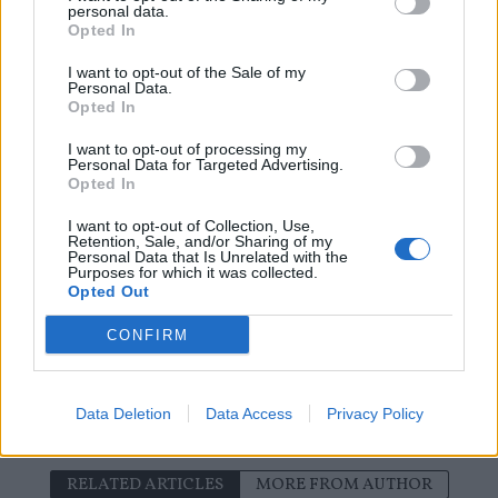
personal data.
connaissance des coûts réels. Pour un retraité qui aime conduire
Opted In
et est prêt à gérer la paperasse, cela peut être une option, à
condition d’être bien informé et prudent avant de se lancer.
I want to opt-out of the Sale of my
Personal Data.
Opted In
Previous article
Next article
I want to opt-out of processing my
Personal Data for Targeted Advertising.
Découvrez la routine
Retraite : évitez ces
Opted In
alimentaire anti-âge
pièges pour profiter
validée par la science
pleinement de votre
I want to opt-out of Collection, Use,
liberté
Retention, Sale, and/or Sharing of my
Personal Data that Is Unrelated with the
Purposes for which it was collected.
Opted Out
CONFIRM
Data Deletion
Data Access
Privacy Policy
news
RELATED ARTICLES
MORE FROM AUTHOR