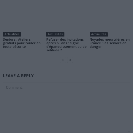
Actualités
Actualités
Actualités
Seniors : Ateliers
Refuser des invitations
Noyades meurtrières en
gratuits pour rouler en
après 60 ans : signe
France : les seniors en
toute sécurité
d’épanouissement ou de
danger
solitude ?
LEAVE A REPLY