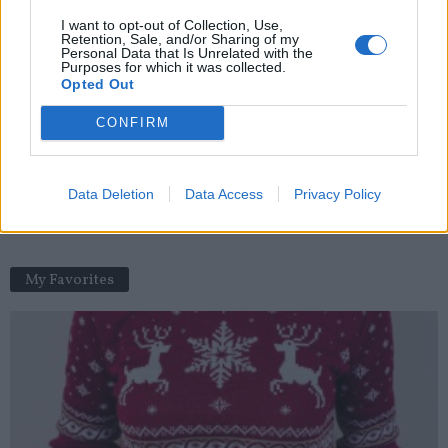
I want to opt-out of Collection, Use,
Menopause : un tournant majeur pour le cerveau et la mémoire
Retention, Sale, and/or Sharing of my
des femmes
Personal Data that Is Unrelated with the
Purposes for which it was collected.
news
-
2 février 2026
Opted Out
Comment se réchauffer de l’intérieur grâce à son
CONFIRM
alimentation ?
news
-
7 novembre 2022
Data Deletion
Data Access
Privacy Policy
Covid-19 : La priorisation des tests « ne fonctionne plus »
news
-
25 septembre 2020
My Favorites