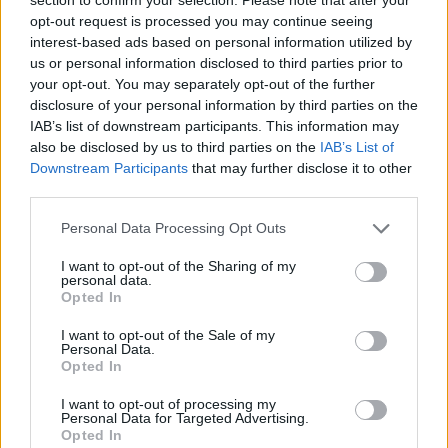
news
opt-out request is processed you may continue seeing
interest-based ads based on personal information utilized by
us or personal information disclosed to third parties prior to
RELATED ARTICLES
MORE FROM AUTHOR
your opt-out. You may separately opt-out of the further
disclosure of your personal information by third parties on the
IAB’s list of downstream participants. This information may
also be disclosed by us to third parties on the
IAB’s List of
Downstream Participants
that may further disclose it to other
third parties.
Santé
Santé
Santé
Sieste après 65 ans : la
Ménopause et
Ménopause précoce : le
clé pour préserver votre
problèmes urinaires : le
risque accru
Personal Data Processing Opt Outs
cerveau ou le mettre en
secret inattendu des
d’hypertension à ne pas
danger
sous-vêtements à
ignorer
découvrir
I want to opt-out of the Sharing of my
personal data.
Opted In
I want to opt-out of the Sale of my
Personal Data.
Popular Posts
Opted In
Le rhume ou la rhinopharyngite… Banals mais très contagieux
I want to opt-out of processing my
!
Personal Data for Targeted Advertising.
news
-
28 décembre 2020
Opted In