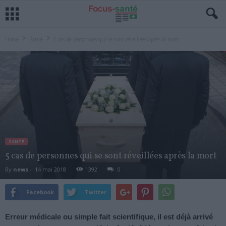
Home
Santé
5 cas de personnes qui se sont réveillées après la mort
SANTÉ
5 cas de personnes qui se sont réveillées après la mort
By
news
-
14 mai 2018
1392
0
Facebook
Twitter
Erreur médicale ou simple fait scientifique, il est déjà arrivé