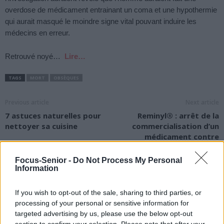
overdose de médicament entrainant un coma et une hypothermie
qui aurait masqué le moindre signe vital pouvant induire les
médecins en erreur.
Retrouvé noyé…
Lire…
TAGS
MORT
OBSÈQUES
Previous article
Next article
7 astuces naturelles pour
Reminyl® : arrêt de la
nettoyer sa cuisine
commercialisation d’un
médicament contre
Alzheimer
Focus-Senior -
Do Not Process My Personal
Information
If you wish to opt-out of the sale, sharing to third parties, or
processing of your personal or sensitive information for
targeted advertising by us, please use the below opt-out
section to confirm your selection. Please note that after your