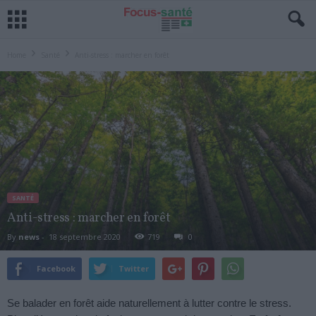
Home
Santé
Anti-stress : marcher en forêt
SANTÉ
Anti-stress : marcher en forêt
By
news
-
18 septembre 2020
719
0
Facebook
Twitter
Se balader en forêt aide naturellement à lutter contre le stress.