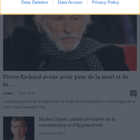
Data Deletion
Data Access
Privacy Policy
Pierre Richard avoue avoir peur de la mort et de
la...
news
-
7 juin 2019
0
A quelques jours de la reprise de La Scala et l’illustre pièce « Petit Eloge de la
nuit » dans laquelle il fait ...
Michel Cymes, atteint de trouble de la
concentration et d’hyperactivité
22 octobre 2019