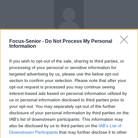
news
Focus-Senior -
Do Not Process My Personal
Information
RELATED ARTICLES
MORE FROM AUTHOR
If you wish to opt-out of the sale, sharing to third parties, or
processing of your personal or sensitive information for
targeted advertising by us, please use the below opt-out
section to confirm your selection. Please note that after your
opt-out request is processed you may continue seeing
Santé
Santé
Santé
interest-based ads based on personal information utilized by
Sieste après 65 ans : la
Ménopause et
Ménopause précoce : le
us or personal information disclosed to third parties prior to
clé pour préserver votre
problèmes urinaires : le
risque accru
cerveau ou le mettre en
secret inattendu des
d’hypertension à ne pas
your opt-out. You may separately opt-out of the further
danger
sous-vêtements à
ignorer
disclosure of your personal information by third parties on the
découvrir
IAB’s list of downstream participants. This information may
also be disclosed by us to third parties on the
IAB’s List of
Downstream Participants
that may further disclose it to other