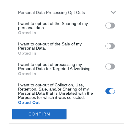
third parties.
Popular Posts
Personal Data Processing Opt Outs
Froid : 4 erreurs à éviter pour avoir bien chaud
news
-
5 février 2018
I want to opt-out of the Sharing of my
personal data.
Opted In
Ces tiques géantes, qui courent après leur proie, envahissent le
sud de la France
I want to opt-out of the Sale of my
news
-
5 août 2019
Personal Data.
Opted In
Obésité : une hausse inquiétante des cancers à tout âge
I want to opt-out of processing my
news
-
24 octobre 2025
Personal Data for Targeted Advertising.
Opted In
Les médicaments à base d’irbésartan rappelés à cause d’un
I want to opt-out of Collection, Use,
risque cancérogène
Retention, Sale, and/or Sharing of my
Personal Data that Is Unrelated with the
news
-
14 janvier 2019
Purposes for which it was collected.
Opted Out
My Favorites
CONFIRM