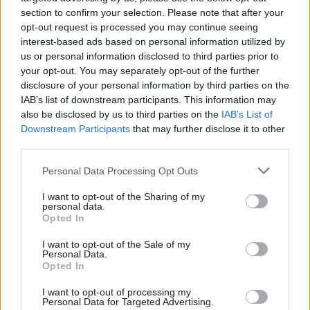
section to confirm your selection. Please note that after your
opt-out request is processed you may continue seeing
interest-based ads based on personal information utilized by
us or personal information disclosed to third parties prior to
news
your opt-out. You may separately opt-out of the further
disclosure of your personal information by third parties on the
IAB’s list of downstream participants. This information may
RELATED ARTICLES
MORE FROM AUTHOR
also be disclosed by us to third parties on the
IAB’s List of
Downstream Participants
that may further disclose it to other
third parties.
Personal Data Processing Opt Outs
I want to opt-out of the Sharing of my
Santé
Santé
Santé
personal data.
Sieste après 65 ans : la
Ménopause et
Ménopause précoce : le
Opted In
clé pour préserver votre
problèmes urinaires : le
risque accru
cerveau ou le mettre en
secret inattendu des
d’hypertension à ne pas
danger
sous-vêtements à
ignorer
découvrir
I want to opt-out of the Sale of my
Personal Data.
Opted In
I want to opt-out of processing my
Personal Data for Targeted Advertising.
Popular Posts