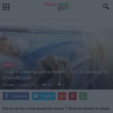
Home
Santé
Ce qui se passe quand on meurt : « Il y a un...
SANTÉ
Ce qui se passe quand on meurt : « Il y a un moment où
le mental lâche »
By
news
-
4 octobre 2018
1201
0
Facebook
Twitter
Est-ce qu’on a mal quand on meurt ? Sent-on quand le corps