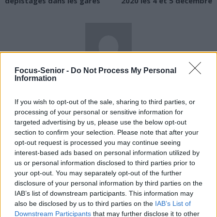
dépistages dans les gares
2020 les 4 et 5 décembre
Focus-Senior -
Do Not Process My Personal
news
Information
If you wish to opt-out of the sale, sharing to third parties, or
RELATED ARTICLES
MORE FROM AUTHOR
processing of your personal or sensitive information for
targeted advertising by us, please use the below opt-out
section to confirm your selection. Please note that after your
opt-out request is processed you may continue seeing
interest-based ads based on personal information utilized by
us or personal information disclosed to third parties prior to
Santé
Santé
Santé
your opt-out. You may separately opt-out of the further
Sieste après 65 ans : la
Ménopause et
Ménopause précoce : le
disclosure of your personal information by third parties on the
clé pour préserver votre
problèmes urinaires : le
risque accru
cerveau ou le mettre en
secret inattendu des
d’hypertension à ne pas
IAB’s list of downstream participants. This information may
danger
sous-vêtements à
ignorer
découvrir
also be disclosed by us to third parties on the
IAB’s List of
Downstream Participants
that may further disclose it to other