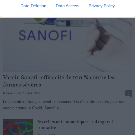
Data Deletion
Data Access
Privacy Policy
Vaccin Sanofi : efficacité de 100 % contre les
formes sévères
news
-
24 février 2022
0
Le laboratoire français vient d’annoncer des résultats positifs pour son
vaccin contre la Covid. Sanofi a ...
Bracelets anti-moustiques : 4 dangers à
connaître