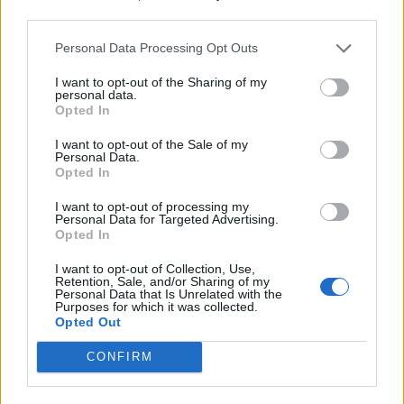
third parties.
Personal Data Processing Opt Outs
Popular Posts
I want to opt-out of the Sharing of my
Loana dévoile son impressionnante perte de poids
personal data.
news
-
27 décembre 2019
Opted In
I want to opt-out of the Sale of my
Dormir avec son chat ou son chien : est-ce une bonne idée ?
Personal Data.
news
-
25 janvier 2023
Opted In
I want to opt-out of processing my
Piroplasmose chez le chien : la transmission par les tiques
Personal Data for Targeted Advertising.
news
-
20 avril 2018
Opted In
I want to opt-out of Collection, Use,
Teintures capillaires : un risque caché pour votre santé
Retention, Sale, and/or Sharing of my
news
-
15 avril 2026
Personal Data that Is Unrelated with the
Purposes for which it was collected.
Opted Out
My Favorites
CONFIRM