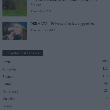
Plusieurs maladies tropicales menacent la
France
31 octobre 2022
DERMATO – Prévenez les lèvres gercées
30 novembre 2017
Popular Categories
5493
Santé
112
Actualités
110
Beauté
49
Forme
33
Non classé
9
Maladies
4
Loisirs