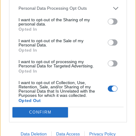
Le placenta
Personal Data Processing Opt Outs
news
-
17 novembre 2020
I want to opt-out of the Sharing of my
personal data.
Patrick Sébastien dévoile ses volontés pour son enterrement
Opted In
news
-
30 juin 2020
I want to opt-out of the Sale of my
Personal Data.
Bébé : un nouveau vaccin français contre la bronchiolite
Opted In
news
-
12 septembre 2022
I want to opt-out of processing my
Personal Data for Targeted Advertising.
Covid : portez-vous le masque dans les transports en
Opted In
commun ?
I want to opt-out of Collection, Use,
news
-
26 octobre 2022
Retention, Sale, and/or Sharing of my
Personal Data that Is Unrelated with the
Purposes for which it was collected.
My Favorites
Opted Out
CONFIRM
Data Deletion
Data Access
Privacy Policy