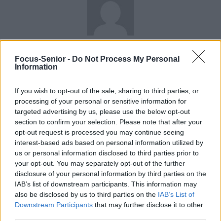
news
Focus-Senior -
Do Not Process My Personal
Information
RELATED ARTICLES
MORE FROM AUTHOR
If you wish to opt-out of the sale, sharing to third parties, or
processing of your personal or sensitive information for
targeted advertising by us, please use the below opt-out
section to confirm your selection. Please note that after your
opt-out request is processed you may continue seeing
Santé
Santé
Santé
interest-based ads based on personal information utilized by
Sieste après 65 ans : la
Ménopause et
Ménopause précoce : le
clé pour préserver votre
problèmes urinaires : le
risque accru
us or personal information disclosed to third parties prior to
cerveau ou le mettre en
secret inattendu des
d’hypertension à ne pas
your opt-out. You may separately opt-out of the further
danger
sous-vêtements à
ignorer
découvrir
disclosure of your personal information by third parties on the
IAB’s list of downstream participants. This information may
also be disclosed by us to third parties on the
IAB’s List of
Downstream Participants
that may further disclose it to other
Popular Posts
third parties.