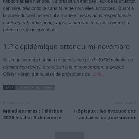
hebdomadaire hier soir. Il a dressé un état des lieux de la situation
sanitaire, très critique sans faire de nouvelles annonces. Quant à
la durée du confinement, il a martelé : «
Plus nous respectons le
confinement, moins longtemps ça durera
». 5 points concrets à
retenir de son intervention.
1.Pic épidémique attendu mi-novembre
Si le confinement est bien respecté, «
un pic de 6 000 patients en
réanimation devrait être atteint à la mi-novembre
», a avancé
Olivier Véran, sur la base de projections de
Lire…
TAGS
LASANTEAUQUOTIDIEN
Previous article
Next article
Maladies rares : Téléthon
Hôpitaux : les évacuations
2020 les 4 et 5 décembre
sanitaires se poursuivent