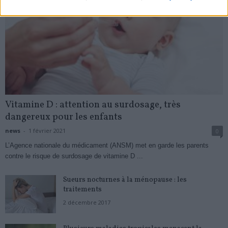
Vitamine D : attention au surdosage, très
dangereux pour les enfants
news
-
1 février 2021
0
L’Agence nationale du médicament (ANSM) met en garde les parents
contre le risque de surdosage de vitamine D ...
Sueurs nocturnes à la ménopause : les
traitements
2 décembre 2017