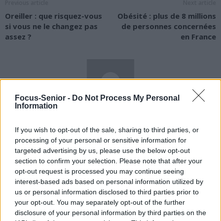
Previous article
Next article
Oreiller : que risquez-vous
Obésité : plus de 8 millions
si vous ne le changez pas
de personnes concernées
assez ?
en France
Focus-Senior -
Do Not Process My Personal
Information
news
If you wish to opt-out of the sale, sharing to third parties, or
processing of your personal or sensitive information for
RELATED ARTICLES
MORE FROM AUTHOR
targeted advertising by us, please use the below opt-out
section to confirm your selection. Please note that after your
opt-out request is processed you may continue seeing
interest-based ads based on personal information utilized by
us or personal information disclosed to third parties prior to
your opt-out. You may separately opt-out of the further
Santé
Santé
Santé
disclosure of your personal information by third parties on the
Sieste après 65 ans : la
Ménopause et
Ménopause précoce : le