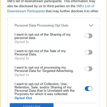
IAB’s list of downstream participants. This information may
clé pour préserver votre
problèmes urinaires : le
risque accru
cerveau ou le mettre en
secret inattendu des
d’hypertension à ne pas
also be disclosed by us to third parties on the
IAB’s List of
danger
sous-vêtements à
ignorer
découvrir
Downstream Participants
that may further disclose it to other
third parties.
Personal Data Processing Opt Outs
Popular Posts
I want to opt-out of the Sharing of my
personal data.
Cancer : retarder les traitements d’un mois accroît le risque de
Opted In
mortalité
I want to opt-out of the Sale of my
news
-
7 novembre 2020
Personal Data.
Opted In
Prendre soin de sa santé cardiaque grâce au dépistage de la
DMLA
I want to opt-out of processing my
Personal Data for Targeted Advertising.
news
-
23 novembre 2022
Opted In
Refuser des invitations après 60 ans : signe d’épanouissement
I want to opt-out of Collection, Use,
ou de solitude ?
Retention, Sale, and/or Sharing of my
Personal Data that Is Unrelated with the
news
-
3 août 2026
Purposes for which it was collected.
Opted Out
Covid-19 : les Français se méfient du vaccin