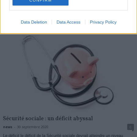
CONFIRM
news
-
14 novembre 2020
My Favorites
Data Deletion
Data Access
Privacy Policy
Sécurité sociale : un déficit abyssal
news
-
30 septembre 2020
0
Le déficit le déficit de la Sécurité sociale devrait atteindre un niveau