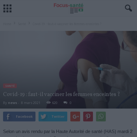
Home
Santé
Covid-19 : faut-il vacciner les femmes enceintes ?
SANTÉ
Covid-19 : faut-il vacciner les femmes enceintes ?
By
news
-
8 mars 2021
620
0
Facebook
Twitter
Selon un avis rendu par la Haute Autorité de santé (HAS) mardi 2