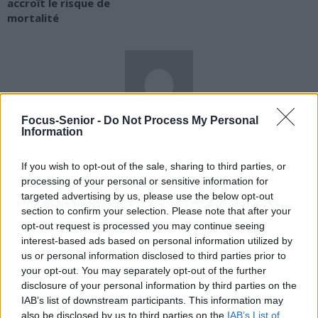
accroît le risque de
mortalité
Focus-Senior -
Do Not Process My Personal
news
Information
If you wish to opt-out of the sale, sharing to third parties, or
RELATED ARTICLES
MORE FROM AUTHOR
processing of your personal or sensitive information for
targeted advertising by us, please use the below opt-out
section to confirm your selection. Please note that after your
opt-out request is processed you may continue seeing
interest-based ads based on personal information utilized by
us or personal information disclosed to third parties prior to
Santé
Santé
Santé
your opt-out. You may separately opt-out of the further
Sieste après 65 ans : la
Ménopause et
Ménopause précoce : le
disclosure of your personal information by third parties on the
clé pour préserver votre
problèmes urinaires : le
risque accru
cerveau ou le mettre en
secret inattendu des
d’hypertension à ne pas
IAB’s list of downstream participants. This information may
danger
sous-vêtements à
ignorer
découvrir
also be disclosed by us to third parties on the
IAB’s List of