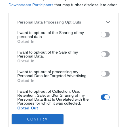
Downstream Participants
that may further disclose it to other
third parties.
Personal Data Processing Opt Outs
Popular Posts
I want to opt-out of the Sharing of my
Italie : cinéma, concerts et matchs fermés aux non-vaccinés
personal data.
news
-
6 décembre 2021
Opted In
I want to opt-out of the Sale of my
Traitement naturel des acouphènes : les huiles essentielles
Personal Data.
news
-
28 juin 2018
Opted In
I want to opt-out of processing my
L’ordonnance électronique débarque bientôt dans vos
Personal Data for Targeted Advertising.
pharmacies !
Opted In
news
-
6 décembre 2019
I want to opt-out of Collection, Use,
Retention, Sale, and/or Sharing of my
Pourquoi vacciner les enfants de 5 à 11 ans ?
Personal Data that Is Unrelated with the
Purposes for which it was collected.
news
-
9 décembre 2021
Opted Out
My Favorites
CONFIRM