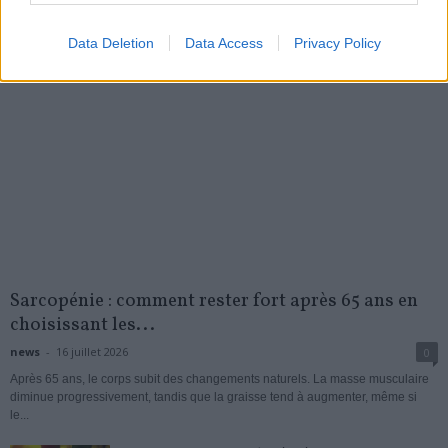
Data Deletion
Data Access
Privacy Policy
Sarcopénie : comment rester fort après 65 ans en
choisissant les...
news
-
16 juillet 2026
0
Après 65 ans, le corps subit des changements naturels. La masse musculaire
diminue progressivement, tandis que la graisse tend à augmenter, même si
le...