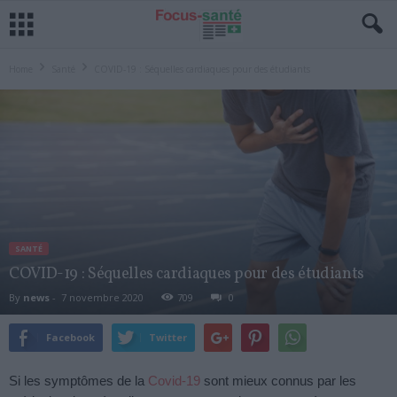
Home
Santé
COVID-19 : Séquelles cardiaques pour des étudiants
SANTÉ
COVID-19 : Séquelles cardiaques pour des étudiants
By
news
-
7 novembre 2020
709
0
Facebook
Twitter
Si les symptômes de la
Covid-19
sont mieux connus par les