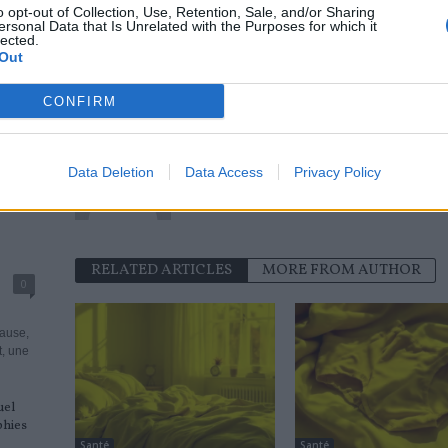
o opt-out of Collection, Use, Retention, Sale, and/or Sharing
ersonal Data that Is Unrelated with the Purposes for which it
Previous article
lected.
Artériographie
Out
CONFIRM
news
Data Deletion
Data Access
Privacy Policy
RELATED ARTICLES
MORE FROM AUTHOR
0
pause,
, une
uel
phies
Santé
Santé