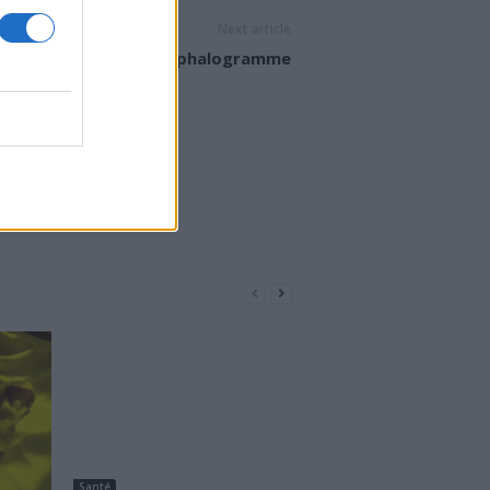
Next article
Electroencéphalogramme
Santé