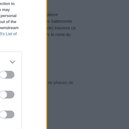
ection to
ou may
orsqu’on soupçonne un problème
 personal
u cœur au fur et à mesure des battements
out of the
 downstream
mpulsion électrique (ou onde) traverse ce
B’s List of
n qu’il expulse le sang vers le reste du
t en fait une succession de phases de