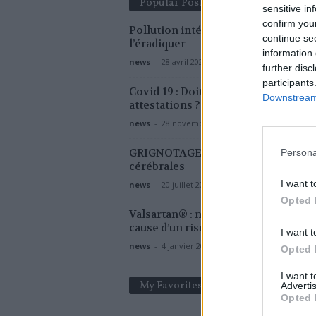
Popular Posts
sensitive in
confirm you
Pollution intérieure : 7 conseils pou
continue se
l’éradiquer
information 
news
-
28 avril 2020
further disc
participants
Covid-19 : Doit-on encore garder se
Downstream 
attestations ?
news
-
28 novembre 2020
GRIGNOTAGE : la faute à des cellule
Persona
cérébrales
I want t
news
-
20 juillet 2020
Opted 
Valsartan® : nouvelle vague de rapp
cause d’un risque cancérigène
I want t
news
-
4 janvier 2019
Opted 
I want 
My Favorites
Advertis
Opted 