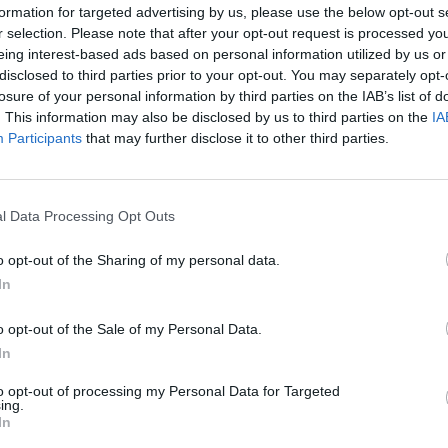
formation for targeted advertising by us, please use the below opt-out s
r selection. Please note that after your opt-out request is processed y
r
Un électrocardiogramme est l’examen que l’on réalise l
eing interest-based ads based on personal information utilized by us or
cardiaque. Il permet d’enregistrer l’activité électrique d
disclosed to third parties prior to your opt-out. You may separately opt-
losure of your personal information by third parties on the IAB’s list of
cardiaques. En effet, à chaque battement de coeur, une i
. This information may also be disclosed by us to third parties on the
IA
dernier. Cette onde fait contracter le muscle cardiaque afi
s
Participants
that may further disclose it to other third parties.
corps.
Comment fonctionne le cœur ?
s
l Data Processing Opt Outs
Le rythme cardiaque possède deux composantes liées :
o opt-out of the Sharing of my personal data.
In
Une composante mécanique. Le cycle cardiaque es
el à
contractions (systole) éjectant
o opt-out of the Sale of my Personal Data.
In
Lire…
to opt-out of processing my Personal Data for Targeted
TAGS
LASANTEAUQUOTIDIEN
ing.
In