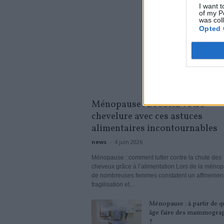
I want t
of my P
was col
Opted 
Ménopause : Boostez votre
chevelure avec ces astuces
alimentaires incontournables
news
-
4 juin 2026
Ménopause : comment lutter contre la chute des
cheveux grâce à l’alimentation Lors de la méno
de nombreuses femmes constatent un affinement
fragilisation et...
Ménopause : à partir de q
âge faire des mammogra
?