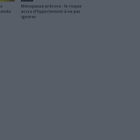
es
Ménopause précoce : le risque
ttendu
accru d’hypertension à ne pas
ignorer