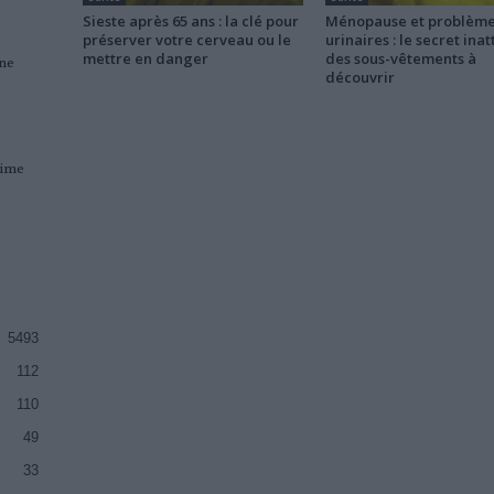
Sieste après 65 ans : la clé pour
Ménopause et problèm
préserver votre cerveau ou le
urinaires : le secret ina
mettre en danger
des sous-vêtements à
une
découvrir
gime
5493
112
110
49
33