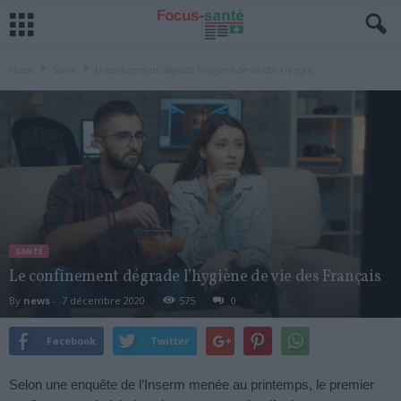
Home
Santé
Le confinement dégrade l’hygiène de vie des Français
SANTÉ
Le confinement dégrade l’hygiène de vie des Français
By
news
-
7 décembre 2020
575
0
Facebook
Twitter
Selon une enquête de l’Inserm menée au printemps, le premier