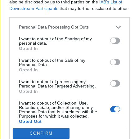
découvrir
also be disclosed by us to third parties on the
IAB’s List of
Downstream Participants
that may further disclose it to other
third parties.
Personal Data Processing Opt Outs
Popular Posts
I want to opt-out of the Sharing of my
Troisième dose, vaccin pour les moins de 12 ans : les annonces
personal data.
du porte-parole...
Opted In
news
-
18 novembre 2021
I want to opt-out of the Sale of my
Personal Data.
Coronavirus : des problèmes cardiaques chez des jeunes
Opted In
vaccinés américains
news
-
25 juin 2021
I want to opt-out of processing my
Personal Data for Targeted Advertising.
Opted In
COVID-19: est-ce déjà le pic de la 8e vague ?
news
-
20 octobre 2022
I want to opt-out of Collection, Use,
Retention, Sale, and/or Sharing of my
Personal Data that Is Unrelated with the
Attestations de déplacement : qu’est-ce qu’un motif familial
Purposes for which it was collected.
impérieux ?
Opted Out
news
-
9 novembre 2020
CONFIRM