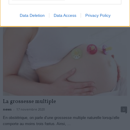
My Favorites
Data Deletion
Data Access
Privacy Policy
La grossesse multiple
news
-
17 novembre 2020
0
En obstétrique, on parle d’une grossesse multiple naturelle lorsqu’elle
comporte au moins trois fœtus. Ainsi, ...