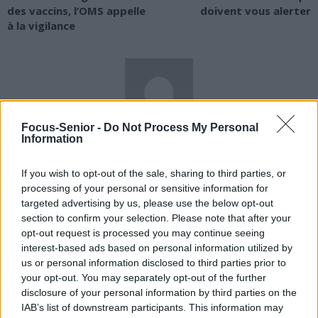
des vaccins, l’OMS appelle
doivent vous alerter
à la vigilance
Focus-Senior -
Do Not Process My Personal
Information
news
If you wish to opt-out of the sale, sharing to third parties, or
RELATED ARTICLES
MORE FROM AUTHOR
processing of your personal or sensitive information for
targeted advertising by us, please use the below opt-out
section to confirm your selection. Please note that after your
opt-out request is processed you may continue seeing
interest-based ads based on personal information utilized by
us or personal information disclosed to third parties prior to
Santé
Santé
Santé
your opt-out. You may separately opt-out of the further
Sieste après 65 ans : la
Ménopause et
Ménopause précoce : le
disclosure of your personal information by third parties on the
clé pour préserver votre
problèmes urinaires : le
risque accru
cerveau ou le mettre en
secret inattendu des
d’hypertension à ne pas
IAB’s list of downstream participants. This information may
danger
sous-vêtements à
ignorer