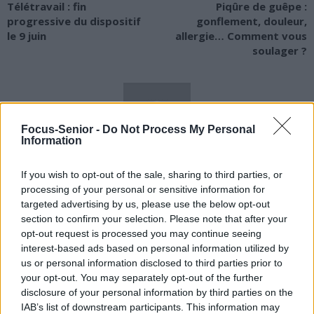
Télétravail : fin
Piqûre de guêpe :
progressive du dispositif
gonflement, douleur,
le 9 juin
allergie… Comment vous
soulager ?
Focus-Senior -
Do Not Process My Personal
Information
news
If you wish to opt-out of the sale, sharing to third parties, or
processing of your personal or sensitive information for
targeted advertising by us, please use the below opt-out
RELATED ARTICLES
MORE FROM AUTHOR
section to confirm your selection. Please note that after your
opt-out request is processed you may continue seeing
interest-based ads based on personal information utilized by
us or personal information disclosed to third parties prior to
your opt-out. You may separately opt-out of the further
disclosure of your personal information by third parties on the
Santé
Santé
Santé
IAB’s list of downstream participants. This information may
Sieste après 65 ans : la
Ménopause et
Ménopause précoce : le