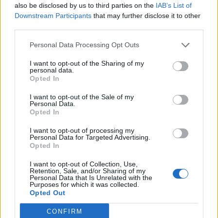
clé pour préserver votre
problèmes urinaires : le
risque accru
also be disclosed by us to third parties on the
IAB’s List of
cerveau ou le mettre en
secret inattendu des
d’hypertension à ne pas
danger
sous-vêtements à
ignorer
Downstream Participants
that may further disclose it to other
découvrir
third parties.
Personal Data Processing Opt Outs
Popular Posts
I want to opt-out of the Sharing of my
personal data.
Opted In
Rhume: pourquoi faut-il se méfier d’Humex ou de Fervex ?
news
-
24 janvier 2023
I want to opt-out of the Sale of my
Personal Data.
Opted In
10 remèdes naturels contre l’insomnie
news
-
17 mai 2016
I want to opt-out of processing my
Personal Data for Targeted Advertising.
Opted In
Déjà contaminé par la Covid : dois-je me faire vacciner ?
news
-
11 mai 2021
I want to opt-out of Collection, Use,
Retention, Sale, and/or Sharing of my
Personal Data that Is Unrelated with the
Jean-Luc Reichmann affiche sa cicatrice sans complexe après
Purposes for which it was collected.
son grave accident
Opted Out
news
-
22 août 2019
CONFIRM