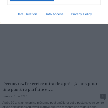
My Favorites
Data Deletion
Data Access
Privacy Policy
Découvrez l’exercice miracle après 50 ans pour
une posture parfaite et...
news
-
6 mai 2026
0
Après 50 ans, un exercice méconnu peut améliorer votre posture, votre ventre
et vos articulations Au réveil, il arrive que l’on ressente une raideur dans...