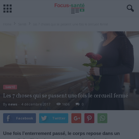
Home
Santé
Les 7 choses qui se passent une fois le cercueil fermé
SANTÉ
Les 7 choses qui se passent une fois le cercueil fermé
By
news
-
4 décembre 2017
1606
0
Facebook
Twitter
Une fois l’enterrement passé, le corps repose dans un