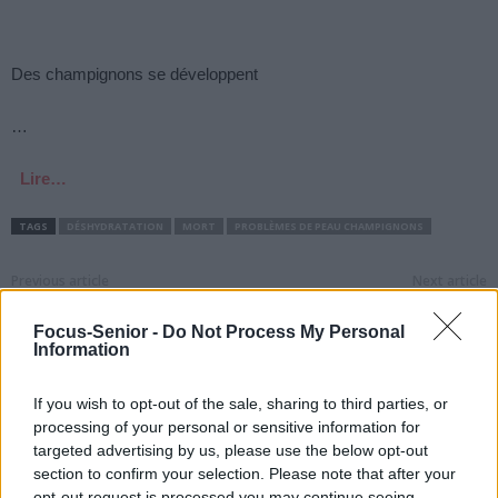
Des champignons se développent
…
Lire…
TAGS
DÉSHYDRATATION
MORT
PROBLÈMES DE PEAU CHAMPIGNONS
Previous article
Next article
Que signifie un taux de
Aspirine : la posologie
Focus-Senior -
Do Not Process My Personal
protéine C réactive élevé ?
contre la fièvre
Information
If you wish to opt-out of the sale, sharing to third parties, or
processing of your personal or sensitive information for
targeted advertising by us, please use the below opt-out
section to confirm your selection. Please note that after your
opt-out request is processed you may continue seeing