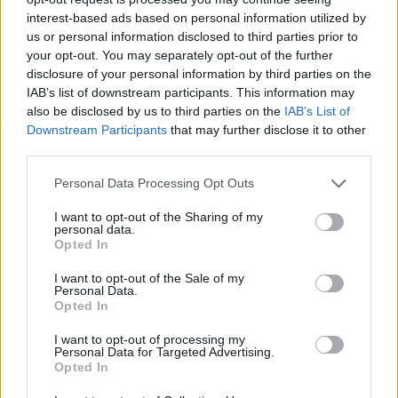
news
interest-based ads based on personal information utilized by
us or personal information disclosed to third parties prior to
your opt-out. You may separately opt-out of the further
RELATED ARTICLES
MORE FROM AUTHOR
disclosure of your personal information by third parties on the
IAB’s list of downstream participants. This information may
also be disclosed by us to third parties on the
IAB’s List of
Downstream Participants
that may further disclose it to other
third parties.
Santé
Santé
Santé
Personal Data Processing Opt Outs
Sieste après 65 ans : la
Ménopause et
Ménopause précoce : le
clé pour préserver votre
problèmes urinaires : le
risque accru
cerveau ou le mettre en
secret inattendu des
d’hypertension à ne pas
I want to opt-out of the Sharing of my
danger
sous-vêtements à
ignorer
personal data.
découvrir
Opted In
I want to opt-out of the Sale of my
Personal Data.
Opted In
Popular Posts
I want to opt-out of processing my
Des faux pass sanitaires à 1 000 euros pièce
Personal Data for Targeted Advertising.
Opted In
news
-
24 novembre 2021