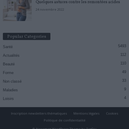
Quelques astuces contre les remontées acides
24 novembre 2022
Popular Categories
5493
Santé
112
Actualités
110
Beauté
49
Forme
33
Non classé
9
Maladies
4
Loisirs
Inscription newsletters thématiques
Mentions légales
Cookies
Politique de confidentialité
© Newsmag WordPress Theme by TagDiv