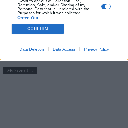
I want to opt-out of Collection, Use,
Vomissement de sang : 3 causes possibles
Retention, Sale, and/or Sharing of my
Personal Data that Is Unrelated with the
news
-
14 janvier 2019
Purposes for which it was collected.
Opted Out
Hausse des arnaques liées aux ordonnances pour les
médicaments contre le cancer
CONFIRM
news
-
23 août 2022
Insomnie : une nouvelle solution bientôt en France
Data Deletion
Data Access
Privacy Policy
news
-
2 juin 2022
My Favorites