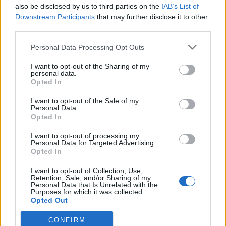
danger
sous-vêtements à
ignorer
also be disclosed by us to third parties on the
IAB’s List of
découvrir
Downstream Participants
that may further disclose it to other
third parties.
Personal Data Processing Opt Outs
Popular Posts
I want to opt-out of the Sharing of my
personal data.
Maurane : selon Michel Fugain elle avait des “problèmes de
Opted In
santé imaginaires”
news
-
11 mai 2018
I want to opt-out of the Sale of my
Personal Data.
Opted In
Quatre problèmes que vous risquez si vous dormez sur le
ventre
I want to opt-out of processing my
news
-
27 septembre 2018
Personal Data for Targeted Advertising.
Opted In
Covid-19 : Un décès sur quatre dû au virus
I want to opt-out of Collection, Use,
news
-
13 novembre 2020
Retention, Sale, and/or Sharing of my
Personal Data that Is Unrelated with the
Purposes for which it was collected.
Top 11 des crèmes pour le corps notées 100/100 sur Yuka
Opted Out
news
-
14 février 2026
CONFIRM