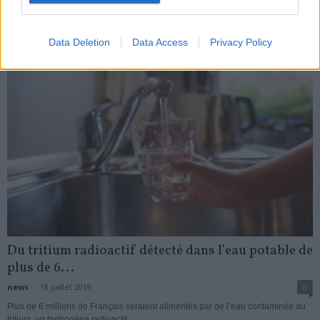
My Favorites
Data Deletion
Data Access
Privacy Policy
Du tritium radioactif détecté dans l’eau potable de
plus de 6...
news
-
18 juillet 2019
0
Plus de 6 millions de Français seraient alimentés par de l’eau contaminée au
tritium, un hydrogène radioactif ...