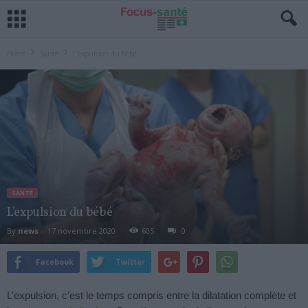
Home
Santé
L’expulsion du bébé
SANTÉ
L’expulsion du bébé
By
news
-
17 novembre 2020
605
0
Facebook
Twitter
L’expulsion, c’est le temps compris entre la dilatation complète et