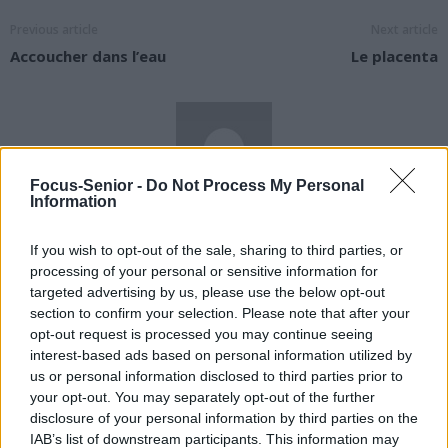
Previous article
Next article
Accoucher dans l’eau
Le placenta
Focus-Senior -
Do Not Process My Personal
Information
news
If you wish to opt-out of the sale, sharing to third parties, or
processing of your personal or sensitive information for
RELATED ARTICLES
MORE FROM AUTHOR
targeted advertising by us, please use the below opt-out
section to confirm your selection. Please note that after your
opt-out request is processed you may continue seeing
interest-based ads based on personal information utilized by
us or personal information disclosed to third parties prior to
your opt-out. You may separately opt-out of the further
Santé
Santé
Santé
disclosure of your personal information by third parties on the
Sieste après 65 ans : la
Ménopause et
Ménopause précoce : le
clé pour préserver votre
problèmes urinaires : le
risque accru
IAB’s list of downstream participants. This information may
cerveau ou le mettre en
secret inattendu des
d’hypertension à ne pas