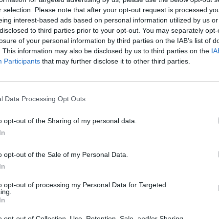
r selection. Please note that after your opt-out request is processed y
eing interest-based ads based on personal information utilized by us or
une
Les maux de dents entraînent des douleurs particulièr
disclosed to third parties prior to your opt-out. You may separately opt-
possible de les atténuer à l’aide de remèdes naturels
losure of your personal information by third parties on the IAB’s list of
Une des plus efficaces d’entre elles dans ce domaine e
. This information may also be disclosed by us to third parties on the
IA
menthe poivrée.
Participants
that may further disclose it to other third parties.
tal :
Utiliser l’huile essentielle de menthe poivrée
l Data Processing Opt Outs
L’huile essentielle de menthe poivrée est connue pour ses 
..
anesthésiantes et désinfectantes (elle est antibactérienne)
o opt-out of the Sharing of my personal data.
de douleurs dentaires (d’autant qu’elle rafraîchit l’haleine 
In
s’agit d’une huile essentielle puissante, il est préférable de 
ons
mélanger une ou deux gouttes avec un peu de dentifrice, 
o opt-out of the Sale of my Personal Data.
dent ou sur la gencive, au niveau de la zone douloureuse
In
trois fois par jour. Vous pouvez aussi l’utiliser en bain de
essentielle dans un verre d’eau et en insistant bien sur la
to opt-out of processing my Personal Data for Targeted
ing.
In
Lutter contre les inflammations des gencives avec la me
o opt-out of Collection, Use, Retention, Sale, and/or Sharing