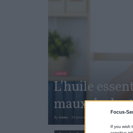
SANTÉ
L’huile essen
maux de dent
Focus-Sen
By
news
-
24 janvier 2018
2308
0
If you wish 
sensitive in