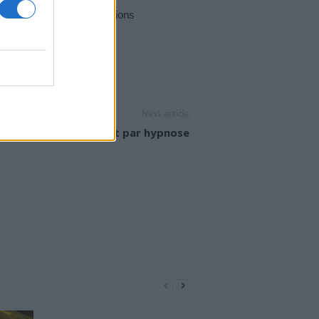
loyée pour d’autres affections
NTS
Next article
uxisme : un traitement par hypnose