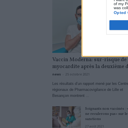
of my P
was col
Opted 
Vaccin Moderna: sur-risque de
myocardite après la deuxième 
news
-
25 octobre 2021
Les résultats d’un rapport mené par les Centr
régionaux de Pharmacovigilance de Lille et
Besançon montrent ...
Soignants non vaccinés :
ne reculerons pas» sur le
sanctions
27 août 2021