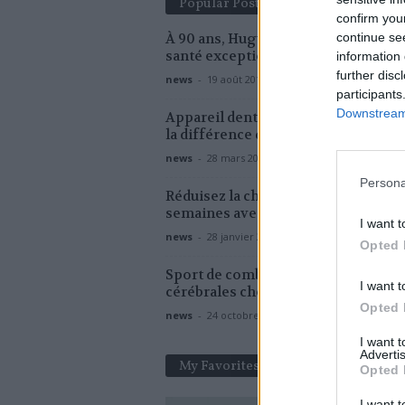
Popular Posts
confirm you
continue se
À 90 ans, Hugues Aufray conserve 
santé exceptionnelle
information 
further disc
news
-
19 août 2019
participants
Downstream 
Appareil dentaire invisible ou en mé
la différence de prix
news
-
28 mars 2018
Persona
Réduisez la chute de cheveux en 6
semaines avec ce sérum à moins de.
I want t
news
-
28 janvier 2026
Opted 
Sport de combat : trop de commoti
I want t
cérébrales chez les enfants
Opted 
news
-
24 octobre 2020
I want 
Advertis
My Favorites
Opted 
I want t