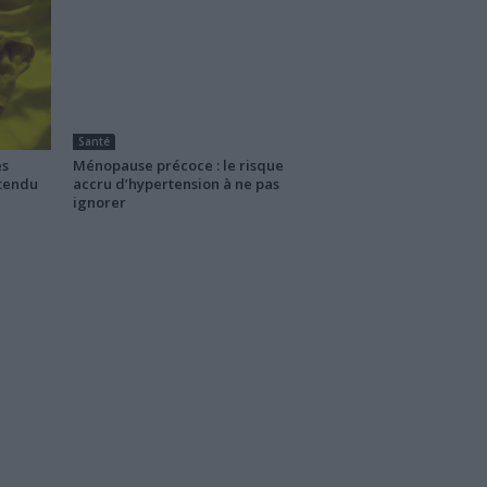
Santé
es
Ménopause précoce : le risque
ttendu
accru d’hypertension à ne pas
ignorer