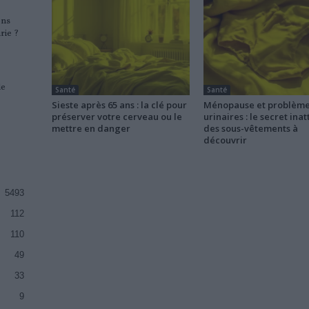
ons
rie ?
le
Santé
Santé
Sieste après 65 ans : la clé pour
Ménopause et problèm
préserver votre cerveau ou le
urinaires : le secret ina
mettre en danger
des sous-vêtements à
découvrir
5493
112
110
49
33
9