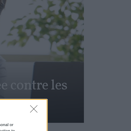
e contre les
sonal or
ection to