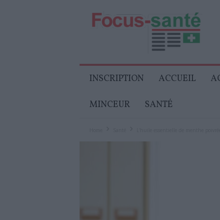
Focus-
Senior
INSCRIPTION
ACCUEIL
A
MINCEUR
SANTÉ
Home
Santé
L’huile essentielle de menthe poivré