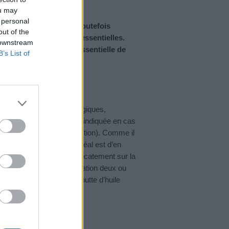
ou may
 personal
ement intenses. Il est toutefois
out of the
, notamment des huiles essentielles.
 downstream
st sans doute l’huile essentielle de
B’s List of
propriétés à la fois antalgiques,
. Elle est donc tout à fait indiquée en cas
et qu’elle améliore la digestion). Comme il
ne pas l’utiliser pure. L’idéal est d’en
que vous appliquerez délicatement sur la
. Renouvelez cette application deux ou
 bouche, en mettant une goutte d’huile
 zone sensible.
nthe poivrée