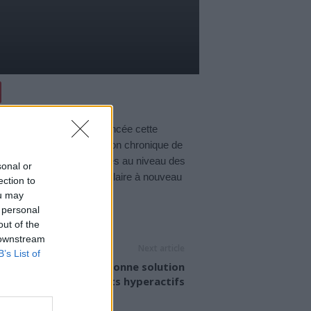
ation sur le psoriasis lancée cette
cette maladie, inflammation chronique de
ent, par des plaques rouges au niveau des
sonal or
nvite les patients à « se plaire à nouveau
ection to
ou may
 personal
out of the
 downstream
Next article
B’s List of
ivité en famille : une bonne solution
pour les enfants hyperactifs