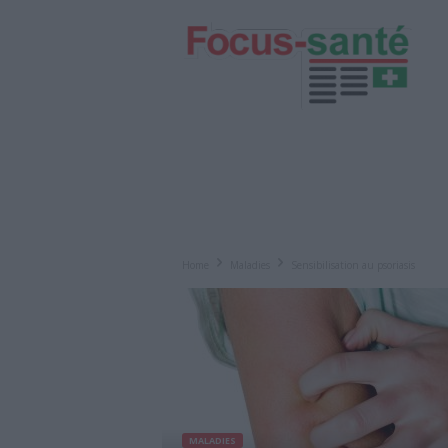
Focus-
Senior
Home
Maladies
Sensibilisation au psoriasis
MALADIES