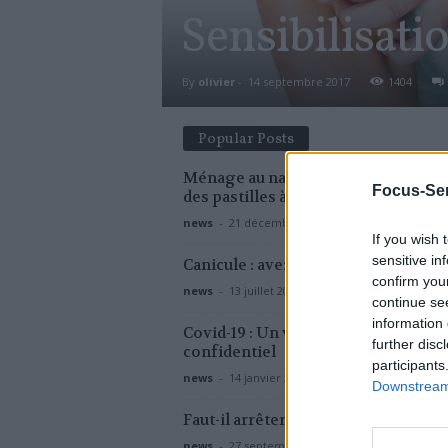
Sensibilisati
By
olivier
-
14 septembre 2017
1404
Popular Posts
Ménage au naturel : comment fabri
Focus-Sen
des pastilles à lave-vaisselle ?
news
-
21 décembre 2018
If you wish 
sensitive in
Canicule : avez-vous les bons réflex
confirm you
news
-
13 juillet 2022
continue se
information 
Covid-19 : Un variant japonais enco
further disc
confidentiel
participants
news
-
14 janvier 2021
Downstream 
Faut-il arrêter de boire l’eau du robi
news
-
27 septembre 2022