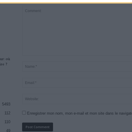
avec
ur: où
ire ?
5493
112
Enregistrer mon nom, mon e-mail et mon site dans le naviga
110
49