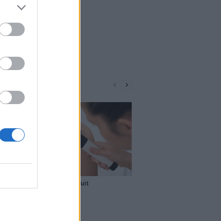
Maladies
er
Dépistage gratuit