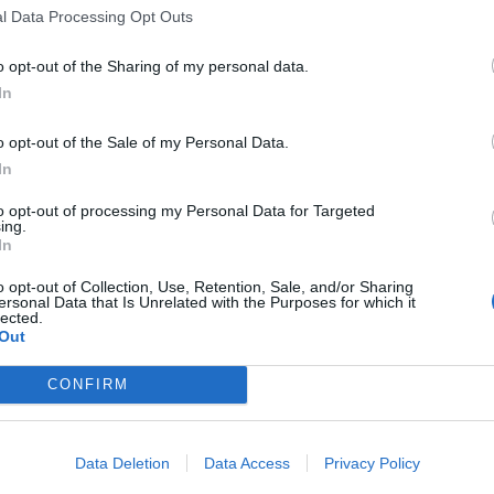
l Data Processing Opt Outs
olivier
o opt-out of the Sharing of my personal data.
In
o opt-out of the Sale of my Personal Data.
In
RELATED ARTICLES
MORE FROM AUTHOR
to opt-out of processing my Personal Data for Targeted
ing.
In
o opt-out of Collection, Use, Retention, Sale, and/or Sharing
ersonal Data that Is Unrelated with the Purposes for which it
lected.
ne à
Out
CONFIRM
Maladies
Maladies
0
BEBE – Epidémie de
GRIPPE – Se faire vaccin
bronchiolites
ant
. ...
Data Deletion
Data Access
Privacy Policy
LEAVE A REPLY