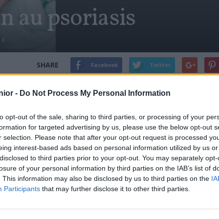
on au psoriasis
0
SHARE
Facebook
Twitter
quer
« C’est PSOssible », c’est le nom de la campagne d’inform
ior -
Do Not Process My Personal Information
semaine. Près de deux millions de Français souffrent de 
la peau non contagieuse. Elle se manifeste, le plus souv
to opt-out of the sale, sharing to third parties, or processing of your per
articulations. La campagne, initiée par France Psoriasis, i
formation for targeted advertising by us, please use the below opt-out s
es ?
» et à consulter un dermatologue.
r selection. Please note that after your opt-out request is processed y
eing interest-based ads based on personal information utilized by us or
disclosed to third parties prior to your opt-out. You may separately opt-
re
losure of your personal information by third parties on the IAB’s list of
Previous article
. This information may also be disclosed by us to third parties on the
IA
Surdose de caféine
Act
Participants
that may further disclose it to other third parties.
net ?