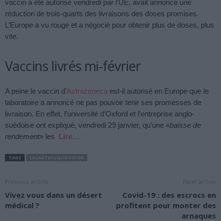
vaccin a été autorisé vendredi par l’UE, avait annoncé une
réduction de trois-quarts des livraisons des doses promises.
L’Europe a vu rouge et a négocié pour obtenir plus de doses, plus
vite.
Vaccins livrés mi-février
A peine le vaccin d’
Astrazeneca
est-il autorisé en Europe que le
laboratoire a annoncé ne pas pouvoir tenir ses promesses de
livraison. En effet, l’université d’Oxford et l’entreprise anglo-
suédoise ont expliqué, vendredi 29 janvier, qu’une «
baisse de
rendement
» les
Lire…
TAGS
LASANTEAUQUOTIDIEN
Previous article
Next article
Vivez vous dans un désert
Covid-19 : des escrocs en
médical ?
profitent pour monter des
arnaques