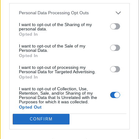
third parties.
Personal Data Processing Opt Outs
Popular Posts
I want to opt-out of the Sharing of my
Les bienfaits du sauna sur le corps
personal data.
news
-
3 octobre 2022
Opted In
I want to opt-out of the Sale of my
Covid-19 : reprise épidémique partout en France
Personal Data.
news
-
26 septembre 2022
Opted In
I want to opt-out of processing my
Une seule prise de sang pour détecter 50 cancers
Personal Data for Targeted Advertising.
news
-
13 septembre 2022
Opted In
I want to opt-out of Collection, Use,
Ces maladies que l’on attrape à la plage !
Retention, Sale, and/or Sharing of my
news
-
6 août 2018
Personal Data that Is Unrelated with the
Purposes for which it was collected.
Opted Out
My Favorites
CONFIRM