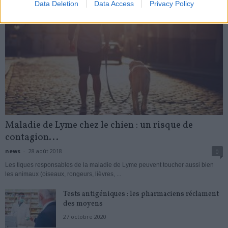
Data Deletion
Data Access
Privacy Policy
Maladie de Lyme chez le chien : un risque de
contagion...
news
-
28 août 2018
0
Les tiques responsables de la maladie de Lyme peuvent toucher aussi bien
les animaux (oiseaux, rongeurs, lièvres, ...
Tests antigéniques : les pharmaciens réclament
des moyens
27 octobre 2020