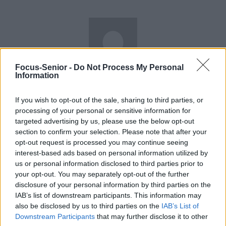
Focus-Senior -
Do Not Process My Personal
news
Information
If you wish to opt-out of the sale, sharing to third parties, or
RELATED ARTICLES
MORE FROM AUTHOR
processing of your personal or sensitive information for
targeted advertising by us, please use the below opt-out
section to confirm your selection. Please note that after your
opt-out request is processed you may continue seeing
interest-based ads based on personal information utilized by
us or personal information disclosed to third parties prior to
Santé
Santé
Santé
your opt-out. You may separately opt-out of the further
Sieste après 65 ans : la
Ménopause et
Ménopause précoce : le
disclosure of your personal information by third parties on the
clé pour préserver votre
problèmes urinaires : le
risque accru
cerveau ou le mettre en
secret inattendu des
d’hypertension à ne pas
IAB’s list of downstream participants. This information may
danger
sous-vêtements à
ignorer
découvrir
also be disclosed by us to third parties on the
IAB’s List of
Downstream Participants
that may further disclose it to other