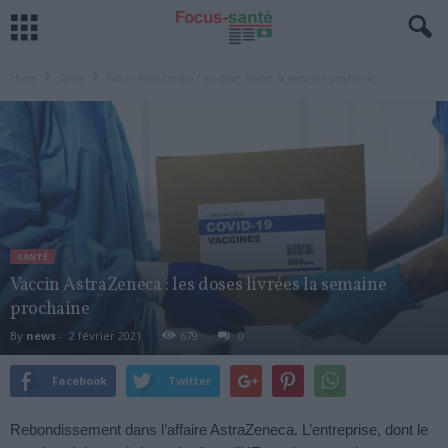
Home
Santé
Vaccin AstraZeneca : les doses livrées la semaine prochaine
SANTÉ
Vaccin AstraZeneca : les doses livrées la semaine
prochaine
By
news
-
2 février 2021
679
0
Facebook
Twitter
Rebondissement dans l’affaire AstraZeneca. L’entreprise, dont le