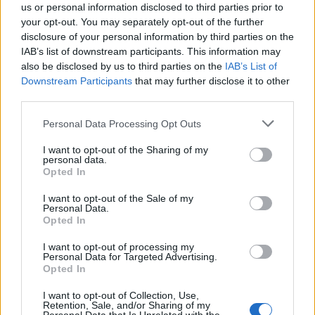
us or personal information disclosed to third parties prior to
RELATED ARTICLES
MORE FROM AUTHOR
your opt-out. You may separately opt-out of the further
disclosure of your personal information by third parties on the
IAB’s list of downstream participants. This information may
also be disclosed by us to third parties on the
IAB’s List of
Downstream Participants
that may further disclose it to other
third parties.
Santé
Santé
Santé
Sieste après 65 ans : la
Ménopause et
Ménopause précoce : le
clé pour préserver votre
problèmes urinaires : le
risque accru
Personal Data Processing Opt Outs
cerveau ou le mettre en
secret inattendu des
d’hypertension à ne pas
danger
sous-vêtements à
ignorer
découvrir
I want to opt-out of the Sharing of my
personal data.
Opted In
I want to opt-out of the Sale of my
Personal Data.
Popular Posts
Opted In
Aspirine, paracétamol et ibuprofène ne sont plus en libre-
I want to opt-out of processing my
service
Personal Data for Targeted Advertising.
Opted In
news
-
3 octobre 2019
I want to opt-out of Collection, Use,
Baclofène : autorisé à nouveau dans le traitement de
Retention, Sale, and/or Sharing of my
l’alcoolisme