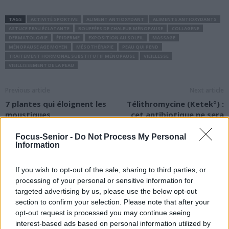
TAGS
ACTIVITÉ SPORTIVE
ALIMENT ANTIOXYDANT
ALIMENTS ANTIOXYDANTS
ASTUCE PEAU ÉCLATANTE
BOUFFÉES DE CHALEUR MÉNOPAUSE
COLLAGÈNE
DERMATOLOGIE
ÉPIDERME
EXPOSITION AU SOLEIL
MASSAGE
MÉNOPAUSE AGE MOYEN
MÉSOTHÉRAPIE
PEAU QUI PEND
TRAITEMENT HORMONAL SUBSTITUTIF MÉNOPAUSE
VIEILLESSE
VIEILLISSEMENT DE LA PEAU
Previous article
Next article
7 plantes qui éloignent les
Télithromycine (Ketek°) :
moustiques
cet antibiotique ne sera
plus commercialisé
Focus-Senior -
Do Not Process My Personal
Information
If you wish to opt-out of the sale, sharing to third parties, or
processing of your personal or sensitive information for
targeted advertising by us, please use the below opt-out
section to confirm your selection. Please note that after your
news
opt-out request is processed you may continue seeing
interest-based ads based on personal information utilized by