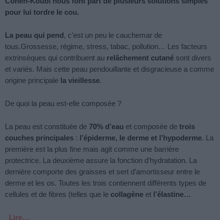
Cohen-Koubi nous font part de plusieurs solutions simples
pour lui tordre le cou.
La peau qui pend
, c’est un peu le cauchemar de
tous.Grossesse, régime, stress, tabac, pollution… Les facteurs
extrinsèques qui contribuent au
relâchement cutané
sont divers
et variés. Mais cette peau pendouillante et disgracieuse a comme
origine principale
la vieillesse
.
De quoi la peau est-elle composée ?
La peau est constituée de
70% d’eau
et composée de
trois
couches principales
:
l’épiderme, le derme et l’hypoderme
. La
première est la plus fine mais agit comme une barrière
protectrice. La deuxième assure la fonction d’hydratation. La
dernière comporte des graisses et sert d’amortisseur entre le
derme et les os. Toutes les trois contiennent différents types de
cellules et de fibres (telles que le
collagène
et
l’élastine…
Lire…