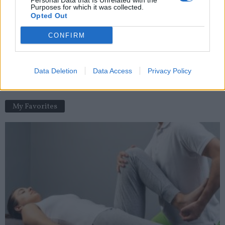
Personal Data that Is Unrelated with the
Purposes for which it was collected.
news
-
29 novembre 2020
Opted Out
L’épisiotomie
CONFIRM
news
-
17 novembre 2020
Froid : à quoi s’attendre ces prochains jours?
Data Deletion
Data Access
Privacy Policy
news
-
1 décembre 2022
My Favorites