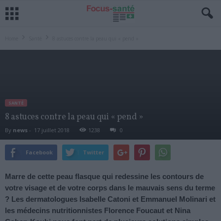
Home
Santé
8 astuces contre la peau qui « pend »
SANTÉ
8 astuces contre la peau qui « pend »
By
news
-
17 juillet 2018
1238
0
Facebook
Twitter
Marre de cette peau flasque qui redessine les contours de
votre visage et de votre corps dans le mauvais sens du terme
? Les dermatologues Isabelle Catoni et Emmanuel Molinari et
les médecins nutritionnistes Florence Foucaut et Nina