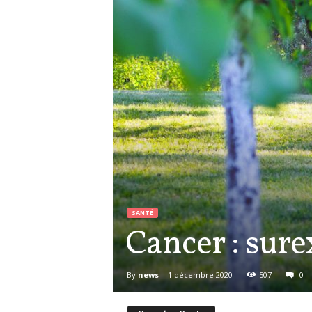
SANTÉ
Cancer : sure
By
news
-
1 décembre 2020
507
0