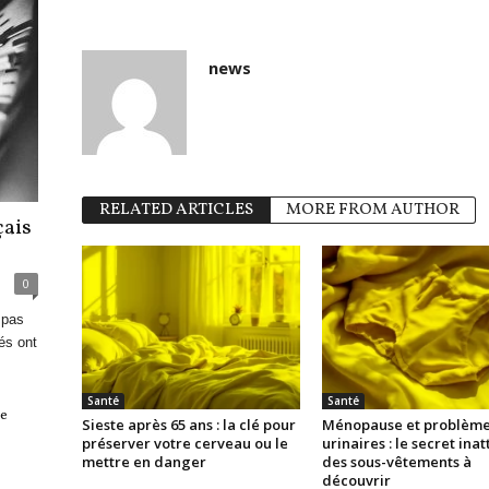
news
RELATED ARTICLES
MORE FROM AUTHOR
çais
0
 pas
és ont
Santé
Santé
le
Sieste après 65 ans : la clé pour
Ménopause et problèm
préserver votre cerveau ou le
urinaires : le secret ina
mettre en danger
des sous-vêtements à
découvrir