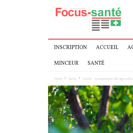
Focus-
Senior
INSCRIPTION
ACCUEIL
A
MINCEUR
SANTÉ
Home
Santé
Cancer : surexposition des agriculteu