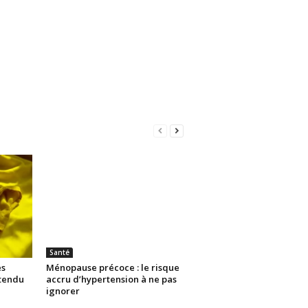
Santé
es
Ménopause précoce : le risque
ttendu
accru d’hypertension à ne pas
ignorer