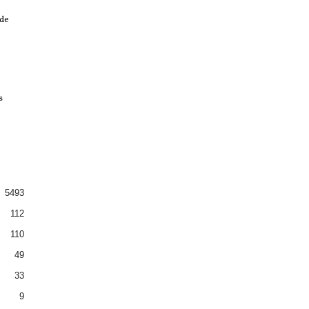
 de
s
5493
112
110
49
33
9