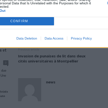
ersonal Data that Is Unrelated with the Purposes for which it
lected.
La mort est une inconnue…
Out
CONFIRM
Lire…
TAGS
MORT
SOINS PALLIATIFS
Data Deletion
Data Access
Privacy Policy
 et
Previous article
Invasion de punaises de lit dans deux
cités universitaires à Montpellier
0
t due
 Une
news
teints
dans