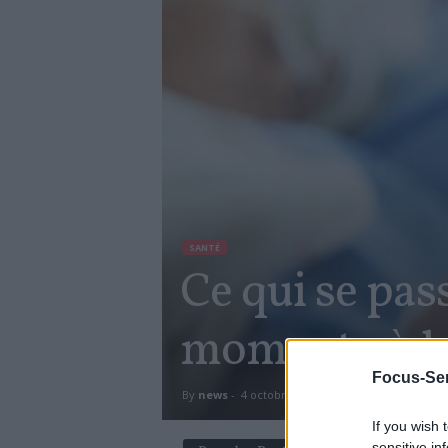
SANTÉ
Ce qui se pas
moment où le
Focus-Sen
By
news
-
4 octobre 2018
1306
0
If you wish 
sensitive in