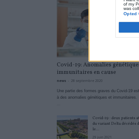
of my P
was col
Opted 
Covid-19: Anomalies génétiques
immunitaires en cause
news
-
28 septembre 2020
Une partie des formes graves du Covid-19 es
à des anomalies génétiques et immunitaires.
...
Covid-19 : deux patients at
du variant Delta décédés 
le...
29 juin 2021