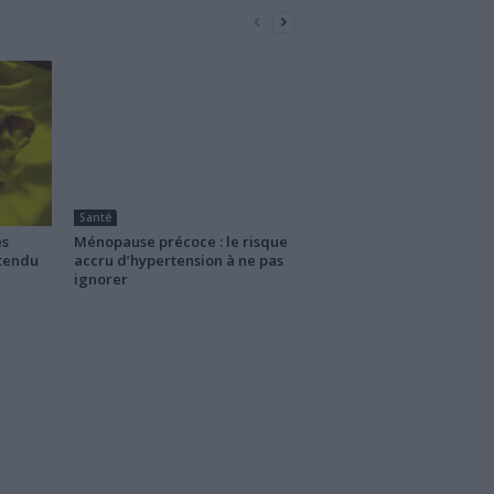
Santé
es
Ménopause précoce : le risque
ttendu
accru d’hypertension à ne pas
ignorer