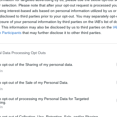
r selection. Please note that after your opt-out request is processed y
eing interest-based ads based on personal information utilized by us or
e la
Est-ce qu’on a mal quand on meurt ? Sent-on quand le
oie
disclosed to third parties prior to your opt-out. You may separately opt-
grande inconnue qui fait souvent peur. Le Dr Consta
losure of your personal information by third parties on the IAB’s list of
palliatifs et auteur du livre Au-delà du dernier souff
. This information may also be disclosed by us to third parties on the
IA
vie et nous raconte comment cela se passe, ce qu’ell
Participants
that may further disclose it to other third parties.
les accompagner dans cette épreuve.
Constance Yver-Elleaume vous êtes médecin en soins 
l Data Processing Opt Outs
expliquer en quoi consiste votre métier ?
ous
o opt-out of the Sharing of my personal data.
Mon métier c’est d’accompagner les personnes qui sont co
In
souvent à cause d’une maladie grave ou en réanimation a
n de
temps, la fin de vie touche des personnes âgées elle peu
o opt-out of the Sale of my Personal Data.
accompagne, eux et leur entourage, ainsi que les soignan
In
soulagement de la douleur physique par des traitements 
approches comme l’acupuncture, l’hypnose ou l’aide d’un
to opt-out of processing my Personal Data for Targeted
ing.
également un soutien psychologique. Il faut prendre en co
In
spirituel de la personne pour pouvoir l’aider. Une mère d
vieille dame, par exemple, face à l’annonce de la mort.
o opt-out of Collection, Use, Retention, Sale, and/or Sharing