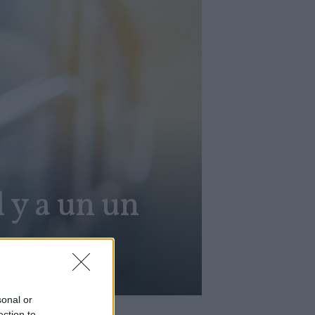
l y a un un
sonal or
ection to