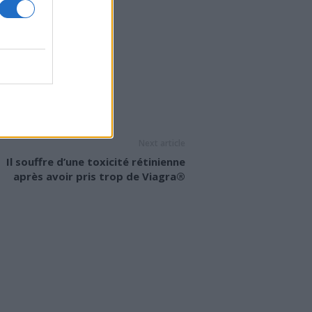
Next article
Il souffre d’une toxicité rétinienne
après avoir pris trop de Viagra®