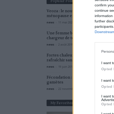
Popular Posts
confirm you
continue se
Veoza : le nouveau traitement contr
ménopause en danger pour votre f
information 
further disc
news
-
11 mai 2026
participants
Downstream 
Une femme brûlée à cause de son
chargeur de téléphone
news
-
2 août 2019
Persona
Fortes chaleurs : 7 solutions pour v
rafraîchir sans clim !
I want t
news
-
19 juin 2017
Opted 
Fécondation : campagne pour le do
I want t
gamètes
Opted 
news
-
22 novembre 2020
I want 
Advertis
My Favorites
Opted 
I want t