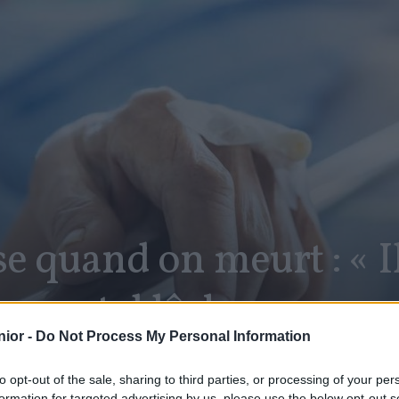
se quand on meurt : « I
 mental lâche »
ior -
Do Not Process My Personal Information
to opt-out of the sale, sharing to third parties, or processing of your per
SHARE
Facebook
Twitter
formation for targeted advertising by us, please use the below opt-out s