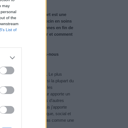
ou may
 personal
 corps s’éteint ? La mort est une
out of the
nce Yver-Elleaume, médecin en soins
 downstream
le, accompagne les personnes en fin de
B’s List of
es vivent avant de mourir et comment
palliatifs. Pouvez-vous-nous
nfrontées à la fin de vie. Le plus
près un accident. Même si la plupart du
t tous nous concerner. Je les
ts et les médecins. Je leur apporte un
médicamenteux ou parfois d’autres
e psychomotricienne, mais j’apporte
mpte l’aspect psychologique, social et
e trois enfants ne réagira pas comme une