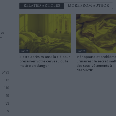
RELATED ARTICLES
MORE FROM AUTHOR
e
 au
e...
Santé
Santé
Sieste après 65 ans : la clé pour
Ménopause et problèm
préserver votre cerveau ou le
urinaires : le secret ina
mettre en danger
des sous-vêtements à
découvrir
5493
112
110
49
33
9