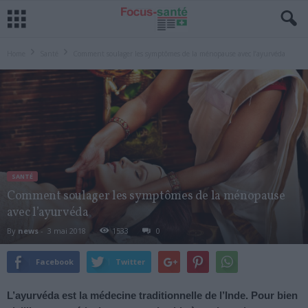
Home
Santé
Comment soulager les symptômes de la ménopause avec l’ayurvéda
SANTÉ
Comment soulager les symptômes de la ménopause
avec l’ayurvéda
By
news
-
3 mai 2018
1533
0
Facebook
Twitter
L’ayurvéda est la médecine traditionnelle de l’Inde. Pour bien