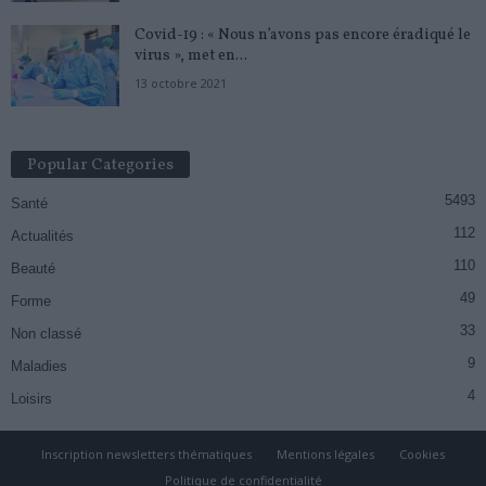
Covid-19 : « Nous n’avons pas encore éradiqué le
virus », met en...
13 octobre 2021
Popular Categories
5493
Santé
112
Actualités
110
Beauté
49
Forme
33
Non classé
9
Maladies
4
Loisirs
Inscription newsletters thématiques
Mentions légales
Cookies
Politique de confidentialité