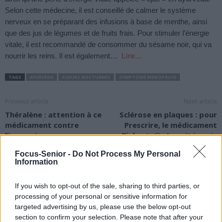
Selon cette médecine, il est conseillé de calmer le système
nerveux en se préparant des infusions à base de menthe, ainsi
que des jus de légumes et de fruits frais. Pour stimuler l’énergie
vitale, il est recommandé de consommer du sésame noir, qui va
nourrir les reins. Il est également…
Lire…
TAGS
AYURVEDA
SUEURS NOCTURNES
SYMPTOME MENOPAUSE
Previous article
Next article
Théralène : attention à ce
Sclérose en plaques : pour
médicament contre
Prescrire, le médicament
l’insomnie
Zinbryta® n’aurait jamais
dû être autorisé
Focus-Senior -
Do Not Process My Personal
Information
If you wish to opt-out of the sale, sharing to third parties, or
processing of your personal or sensitive information for
targeted advertising by us, please use the below opt-out
section to confirm your selection. Please note that after your