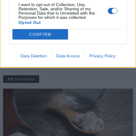
I want to opt-out of Collection, Use,
Espérance de vie : le classement des villes en Ile-de-France
Retention, Sale, and/or Sharing of my
Personal Data that Is Unrelated with the
news
-
17 février 2021
Purposes for which it was collected.
Opted Out
Aude : 38 enfants surexposés à l’arsenic dans la vallée de
l’Orbiel
CONFIRM
news
-
16 août 2019
Sommeil : 30 min de plus est bénéfique pour l’attention
Data Deletion
Data Access
Privacy Policy
news
-
18 octobre 2020
My Favorites