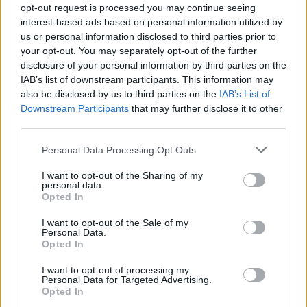
news
opt-out request is processed you may continue seeing
interest-based ads based on personal information utilized by
us or personal information disclosed to third parties prior to
RELATED ARTICLES
MORE FROM AUTHOR
your opt-out. You may separately opt-out of the further
disclosure of your personal information by third parties on the
IAB’s list of downstream participants. This information may
also be disclosed by us to third parties on the
IAB’s List of
Downstream Participants
that may further disclose it to other
third parties.
Santé
Santé
Santé
Sieste après 65 ans : la
Ménopause et
Ménopause précoce : le
Personal Data Processing Opt Outs
clé pour préserver votre
problèmes urinaires : le
risque accru
cerveau ou le mettre en
secret inattendu des
d’hypertension à ne pas
danger
sous-vêtements à
ignorer
I want to opt-out of the Sharing of my
découvrir
personal data.
Opted In
I want to opt-out of the Sale of my
Personal Data.
Popular Posts
Opted In
Déconfinement : Que pourrons-nous faire à Noël et au nouvel
I want to opt-out of processing my
an ?
Personal Data for Targeted Advertising.
Opted In
news
-
11 décembre 2020