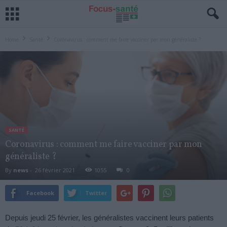
Home
Santé
Coronavirus : comment me faire vacciner par mon généraliste ?
SANTÉ
Coronavirus : comment me faire vacciner par mon
généraliste ?
By
news
-
26 février 2021
1055
0
Facebook
Twitter
Depuis jeudi 25 février, les généralistes vaccinent leurs patients