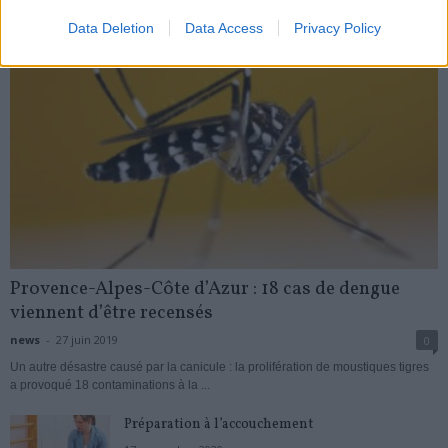
Data Deletion
Data Access
Privacy Policy
Provence-Alpes-Côte d’Azur : 18 cas de dengue
viennent d’être recensés
news
-
27 juin 2019
0
Un autre désastre causé par la canicule : la prolifération de moustiques tigres
a provoqué 18 contaminations à la ...
Préparation à l’accouchement