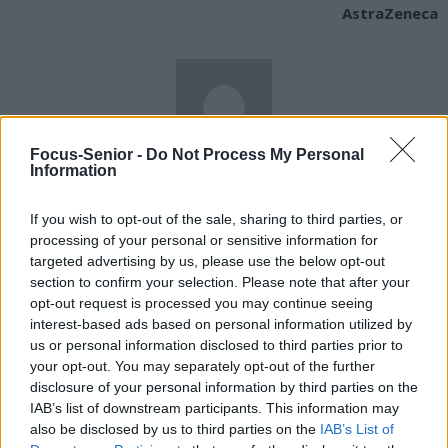
AstraZeneca
Focus-Senior -
Do Not Process My Personal
Information
news
If you wish to opt-out of the sale, sharing to third parties, or
RELATED ARTICLES
MORE FROM AUTHOR
processing of your personal or sensitive information for
targeted advertising by us, please use the below opt-out
section to confirm your selection. Please note that after your
opt-out request is processed you may continue seeing
interest-based ads based on personal information utilized by
us or personal information disclosed to third parties prior to
Santé
Santé
Santé
your opt-out. You may separately opt-out of the further
Sieste après 65 ans : la
Ménopause et
Ménopause précoce : le
disclosure of your personal information by third parties on the
clé pour préserver votre
problèmes urinaires : le
risque accru
cerveau ou le mettre en
secret inattendu des
d’hypertension à ne pas
IAB’s list of downstream participants. This information may
danger
sous-vêtements à
ignorer
découvrir
also be disclosed by us to third parties on the
IAB’s List of