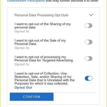
Downstream Participants
that may further disclose it to other
third parties.
Personal Data Processing Opt Outs
Popular Posts
I want to opt-out of the Sharing of my
Vaccins anti-covid : livraisons sous haute surveillance
personal data.
Opted In
news
-
23 décembre 2020
I want to opt-out of the Sale of my
Congé paternité : il double en juillet 2021
Personal Data.
Opted In
news
-
28 septembre 2020
I want to opt-out of processing my
COVID-19 : Les femmes résistent mieux que les hommes
Personal Data for Targeted Advertising.
Opted In
news
-
4 septembre 2020
I want to opt-out of Collection, Use,
Polyarthrite : une nouvelle solution révolutionnaire en cours
Retention, Sale, and/or Sharing of my
de développement
Personal Data that Is Unrelated with the
Purposes for which it was collected.
news
-
20 janvier 2026
Opted Out
CONFIRM
My Favorites