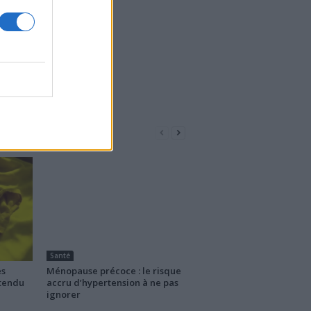
Santé
es
Ménopause précoce : le risque
ttendu
accru d’hypertension à ne pas
ignorer