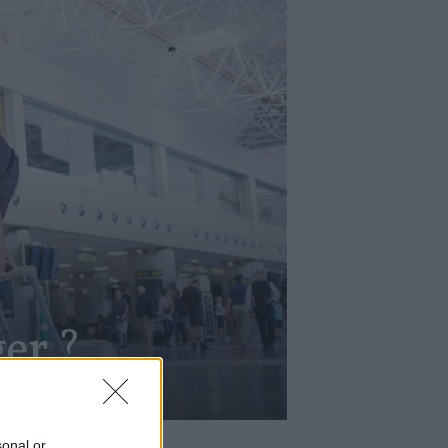
er ?
sonal or