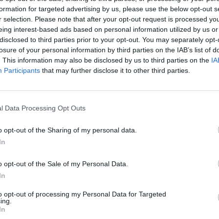
formation for targeted advertising by us, please use the below opt-out s
r selection. Please note that after your opt-out request is processed y
Le 15 décembre, les déplacements entre régions seront 
eing interest-based ads based on personal information utilized by us or
l’étranger aussi, selon les restrictions sanitaires des pays
disclosed to third parties prior to your opt-out. You may separately opt-
négatif peut être exigé, à l’aéroport, par la compagnie aér
losure of your personal information by third parties on the IAB’s list of
bagages.
. This information may also be disclosed by us to third parties on the
IA
Participants
that may further disclose it to other third parties.
Faut-il un test PCR négatif avant de
Le site officiel de Paris-Orly et Roissy informe que le port
l Data Processing Opt Outs
à l’extérieur des terminaux. Seuls
Lire…
o opt-out of the Sharing of my personal data.
TAGS
LASANTEAUQUOTIDIEN
In
o opt-out of the Sale of my Personal Data.
Previous article
In
Covid-19 : Doit-on encore garder ses
to opt-out of processing my Personal Data for Targeted
attestations ?
f
ing.
In