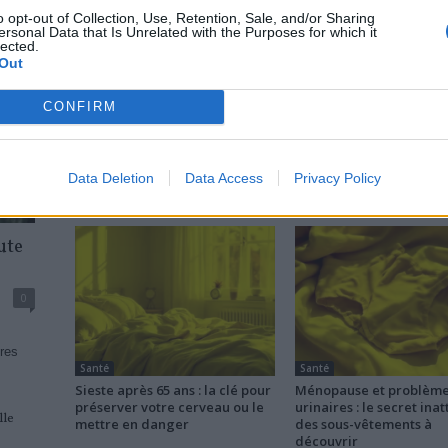
o opt-out of Collection, Use, Retention, Sale, and/or Sharing
ersonal Data that Is Unrelated with the Purposes for which it
lected.
news
Out
CONFIRM
Data Deletion
Data Access
Privacy Policy
RELATED ARTICLES
MORE FROM AUTHOR
ute
0
res
Santé
Santé
Sieste après 65 ans : la clé pour
Ménopause et problèm
préserver votre cerveau ou le
urinaires : le secret ina
lle
mettre en danger
des sous-vêtements à
découvrir