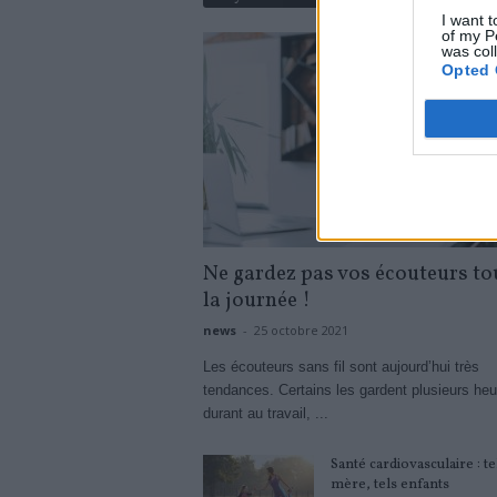
I want t
of my P
was col
Opted 
Ne gardez pas vos écouteurs to
la journée !
news
-
25 octobre 2021
Les écouteurs sans fil sont aujourd’hui très
tendances. Certains les gardent plusieurs heu
durant au travail, ...
Santé cardiovasculaire : te
mère, tels enfants