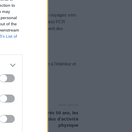
ection to
ou may
de nouveau autorisés. Les voyages vers
 personal
 visés. Le justificatif d’un test PCR
out of the
ienne lors de l’enregistrement des
 downstream
B’s List of
 partir?
 du masque est obligatoire à l’intérieur et
Next article
Santé cardiaque : après 50 ans, les
emmes doivent faire plus d’activité
physique