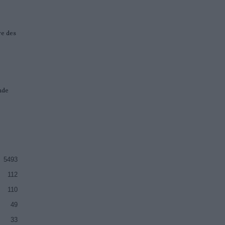
re des
nde
5493
112
110
49
33