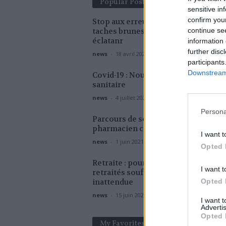
Popular Posts
sensitive in
confirm you
Stop aux erreurs qui aggravent vos
continue se
taches brunes et retrouvez un teint
éclatanr
information 
further disc
news
-
18 avril 2026
participants
Downstream 
Covid-19 : Nouveau projet de loi
sanitaire
news
-
4 juillet 2022
Persona
Parcours de soin : quel est le rôle du
pharmacien correspondant ?
I want t
news
-
1 juin 2021
Opted 
Retraite : pourquoi beaucoup de
I want t
retraités souffrent d’insomnie
Opted 
inattendue
news
-
15 juin 2026
I want 
Advertis
Opted 
My Favorites