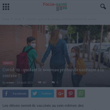
Home
Santé
Covid-19 : quel est le nouveau protocole sanitaire à la rentrée ?
SANTÉ
Covid-19 : quel est le nouveau protocole sanitaire à la
rentrée ?
By
news
-
25 août 2021
581
0
Facebook
Twitter
Les élèves seront-ils vaccinés au sein mêmes des