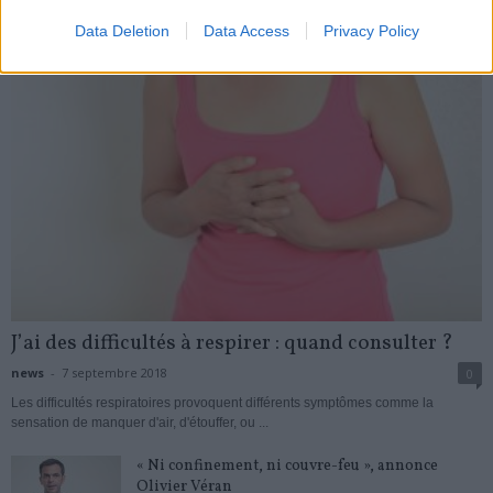
Data Deletion
Data Access
Privacy Policy
J’ai des difficultés à respirer : quand consulter ?
news
-
7 septembre 2018
0
Les difficultés respiratoires provoquent différents symptômes comme la
sensation de manquer d'air, d'étouffer, ou ...
« Ni confinement, ni couvre-feu », annonce
Olivier Véran