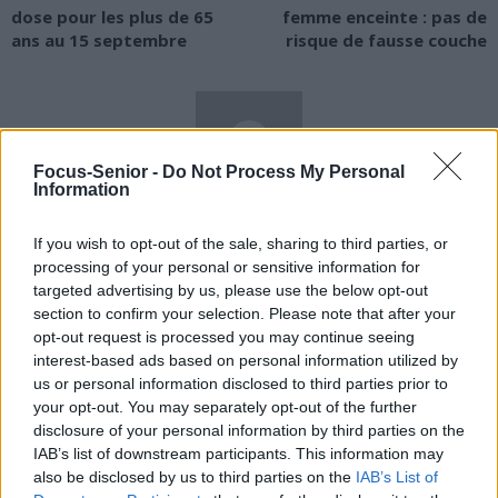
dose pour les plus de 65
femme enceinte : pas de
ans au 15 septembre
risque de fausse couche
Focus-Senior -
Do Not Process My Personal
Information
news
If you wish to opt-out of the sale, sharing to third parties, or
processing of your personal or sensitive information for
RELATED ARTICLES
MORE FROM AUTHOR
targeted advertising by us, please use the below opt-out
section to confirm your selection. Please note that after your
opt-out request is processed you may continue seeing
interest-based ads based on personal information utilized by
us or personal information disclosed to third parties prior to
your opt-out. You may separately opt-out of the further
Santé
Santé
Santé
disclosure of your personal information by third parties on the
Sieste après 65 ans : la
Ménopause et
Ménopause précoce : le
IAB’s list of downstream participants. This information may
clé pour préserver votre
problèmes urinaires : le
risque accru
cerveau ou le mettre en
secret inattendu des
d’hypertension à ne pas
also be disclosed by us to third parties on the
IAB’s List of
danger
sous-vêtements à
ignorer