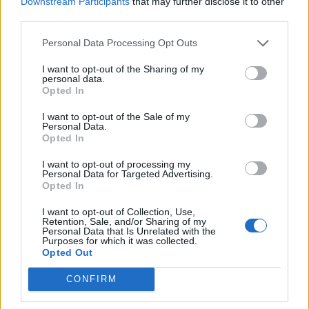
Downstream Participants
that may further disclose it to other
découvrir
third parties.
Personal Data Processing Opt Outs
Popular Posts
I want to opt-out of the Sharing of my
personal data.
Covid-19 : Qui peut ouvrir, qui reste fermé ?
Opted In
news
-
11 décembre 2020
I want to opt-out of the Sale of my
Personal Data.
Contraception et retour de couches
Opted In
news
-
2 février 2022
I want to opt-out of processing my
Personal Data for Targeted Advertising.
La coupe courte qui rajeunit et fait sensation chez les femmes
Opted In
de 50 ans
I want to opt-out of Collection, Use,
news
-
14 février 2026
Retention, Sale, and/or Sharing of my
Personal Data that Is Unrelated with the
Purposes for which it was collected.
Covid-19 : «La peur du vaccin n’arrêtera pas le virus»
Opted Out
news
-
5 décembre 2020
CONFIRM
My Favorites