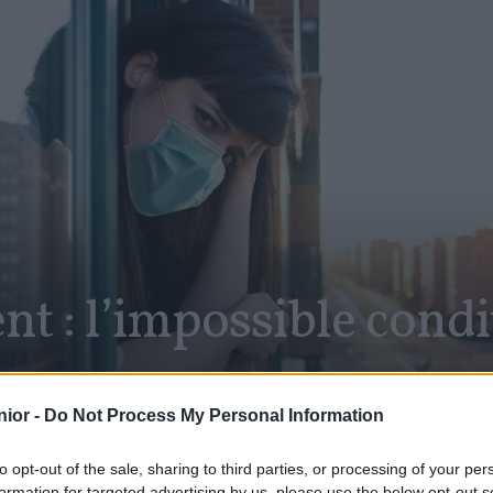
 : l’impossible condi
our
ior -
Do Not Process My Personal Information
to opt-out of the sale, sharing to third parties, or processing of your per
SHARE
Facebook
Twitter
formation for targeted advertising by us, please use the below opt-out s