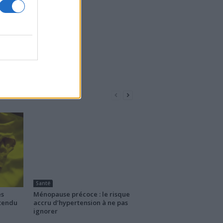
Santé
es
Ménopause précoce : le risque
ttendu
accru d’hypertension à ne pas
ignorer