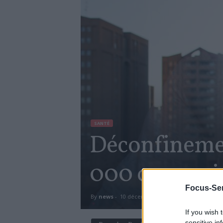
SANTÉ
Déconfinement
000 cas par j
Focus-Sen
By
news
-
10 décembre 2020
655
0
If you wish 
sensitive in