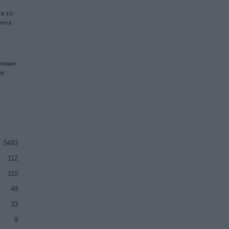
en 10
uvez
connue
en
5493
112
110
49
33
9