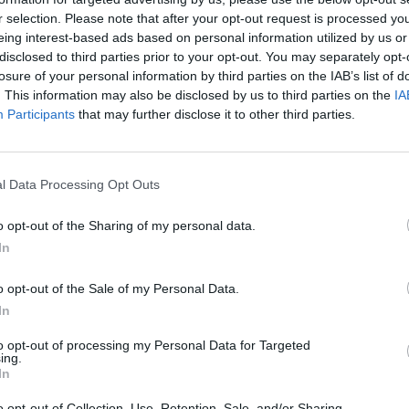
r selection. Please note that after your opt-out request is processed y
eing interest-based ads based on personal information utilized by us or
r la
5 000 contaminations par jour. C’était la condition fix
disclosed to third parties prior to your opt-out. You may separately opt-
dernier pour un déconfinement au 15 décembre. Une condi
losure of your personal information by third parties on the IAB’s list of
mal à baisser en deçà de 10 000 par jour. Ce qui remet
. This information may also be disclosed by us to third parties on the
IA
Participants
that may further disclose it to other third parties.
et
Le niveau de contamination ne bais
Ce fut une utopie. Les 5 000 cas par jour ne seront pas at
l Data Processing Opt Outs
e
Covid-19 est toujours là avec plus de 13 700 cas recensé
fortement baissé les trois premières semaines de
Lire…
o opt-out of the Sharing of my personal data.
In
TAGS
LASANTEAUQUOTIDIEN
o opt-out of the Sale of my Personal Data.
In
Previous article
to opt-out of processing my Personal Data for Targeted
Vaccin Covid-19 : Qui consent pour les
L
ing.
seniors souffrant d’Alzheimer ?
u
In
o opt-out of Collection, Use, Retention, Sale, and/or Sharing