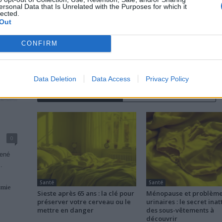
ersonal Data that Is Unrelated with the Purposes for which it
lected.
Out
news
CONFIRM
Data Deletion
Data Access
Privacy Policy
RELATED ARTICLES
MORE FROM AUTHOR
0
mené
.
Santé
Santé
émie
Sieste après 65 ans : la clé pour
Ménopause et problèm
préserver votre cerveau ou le
urinaires : le secret ina
mettre en danger
des sous-vêtements à
découvrir