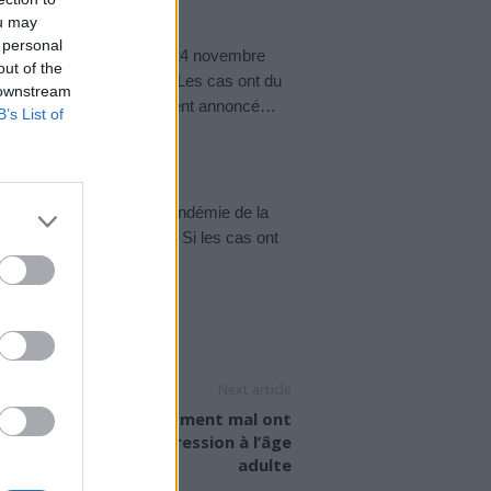
ou may
 personal
ée par Emmanuel Macron le 24 novembre
out of the
tion impossible à tenir. Les cas ont du
 downstream
 en question le déconfinement annoncé…
B’s List of
se plus
teints dans 5 jours. La pandémie de la
s le 8 décembre dernier. Si les cas ont
Next article
es adolescents qui dorment mal ont
n risque accru de dépression à l’âge
adulte