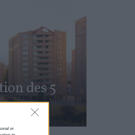
tion des 5
sonal or
ection to