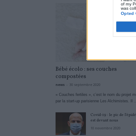
of my P
was col
Opted 
Bébé écolo : ses couches
compostées
news
-
30 septembre 2020
« Couches fertiles », c’est le nom du projet 
par la start-up parisienne Les Alchimistes. Il ..
Covid-19 : le pic de l’épid
est devant nous
10 novembre 2020