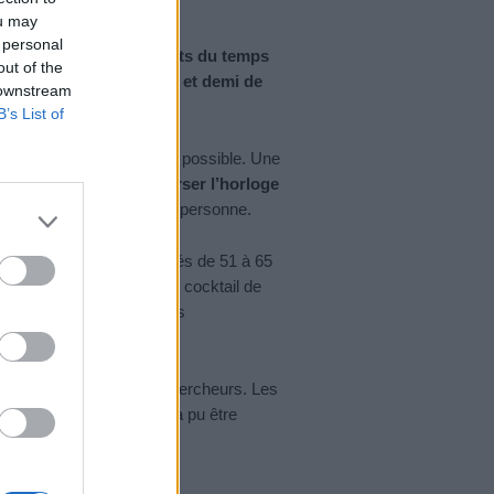
ou may
 personal
sible d’inverser les effets du temps
out of the
atients ont perdu 2 ans et demi de
 downstream
B’s List of
Ce sera peut-être bientôt possible. Une
 pas à ralentir, mais
inverser l’horloge
ne
l’âge biologique
d’une personne.
hommes caucasiens âgés de 51 à 65
 sont vus administrer un cocktail de
ssociée à deux traitements
ce que prédisaient les chercheurs. Les
eur âge biologique. Cela a pu être
e gènes et…