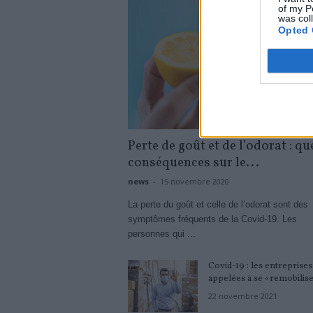
of my P
was col
Opted 
Perte de goût et de l’odorat : qu
conséquences sur le...
news
-
15 novembre 2020
La perte du goût et celle de l’odorat sont des
symptômes fréquents de la Covid-19. Les
personnes qui ...
Covid-19 : les entreprises
appelées à se «remobilis
22 novembre 2021