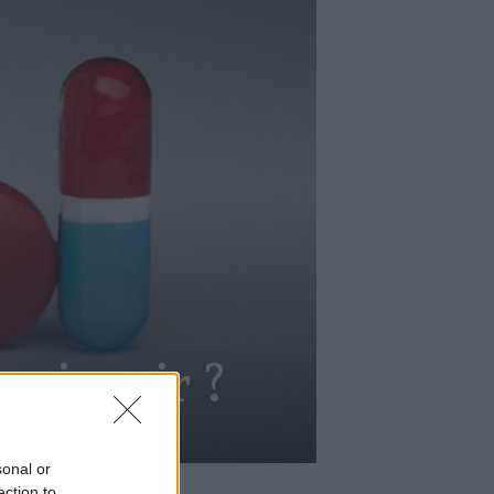
rajeunir ?
sonal or
ection to