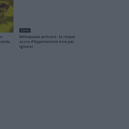
Santé
es
Ménopause précoce : le risque
ttendu
accru d’hypertension à ne pas
ignorer