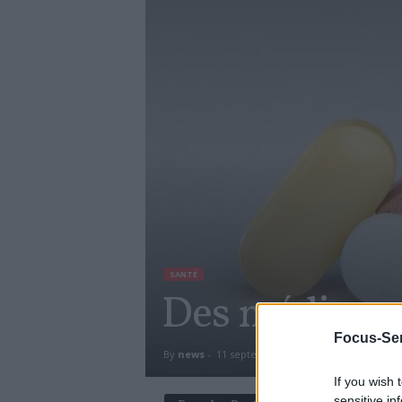
SANTÉ
Des médicame
Focus-Sen
By
news
-
11 septembre 2019
9110
If you wish 
sensitive in