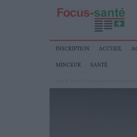
Focus-
Senior
INSCRIPTION
ACCUEIL
A
MINCEUR
SANTÉ
Home
Santé
Des médicaments enfin capables de r