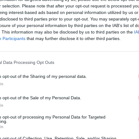
r selection. Please note that after your opt-out request is processed y
eing interest-based ads based on personal information utilized by us or
e
Des scientifiques viennent de découvrir qu’il était pos
disclosed to third parties prior to your opt-out. You may separately opt-
qui passe. En combinant certains médicaments, des p
losure of your personal information by third parties on the IAB’s list of
leur âge !
. This information may also be disclosed by us to third parties on the
IA
Participants
that may further disclose it to other third parties.
s
Vous aussi vous rêvez de stopper les
effets du temps
? 
ne !
étude clinique réalisée en Californie vient de parvenir, non
épigénétique
du corps. C’est cette dernière qui détermi
l Data Processing Opt Outs
Le test, nommé
TRIM
, a été mené sur
neuf volontaires
(
o opt-out of the Sharing of my personal data.
ans) en bonne santé, suivis durant
un an.
Ces derniers se
In
trois médicaments
, à savoir l’hormone de croissance a
 que
antidiabétiques.
o opt-out of the Sale of my Personal Data.
In
Contre toute attente, ce protocole a été plus
efficace
que 
volontaires ont eu la chance de perdre
2 ans et demi
de l
to opt-out of processing my Personal Data for Targeted
ing.
déterminé par l’analyse de leurs génomes (ensembles d
In
Lire…
o opt-out of Collection, Use, Retention, Sale, and/or Sharing