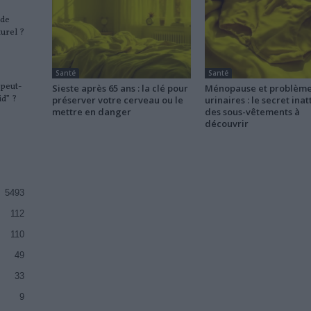
nde
urel ?
Santé
Santé
 peut-
Sieste après 65 ans : la clé pour
Ménopause et problèm
id” ?
préserver votre cerveau ou le
urinaires : le secret ina
mettre en danger
des sous-vêtements à
découvrir
5493
112
110
49
33
9