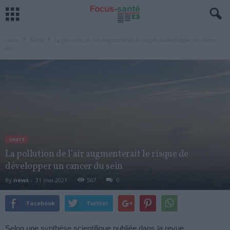
Home
Santé
La pollution de l’air augmenterait le risque de développer un cancer
du...
SANTÉ
La pollution de l’air augmenterait le risque de
développer un cancer du sein
By
news
-
31 mai 2021
567
0
Facebook
Twitter
Selon une synthèse scientifique publiée dans la revue