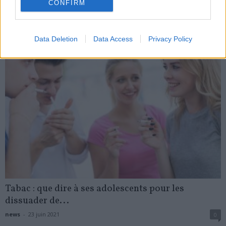
CONFIRM
My Favorites
Data Deletion
Data Access
Privacy Policy
Tabac : que dire à ses adolescents pour les
dissuader de...
news
-
23 juin 2021
0