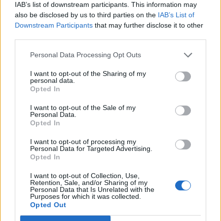
IAB’s list of downstream participants. This information may
Santé
Santé
Santé
also be disclosed by us to third parties on the
IAB’s List of
Sieste après 65 ans : la
Ménopause et
Ménopause précoce : le
clé pour préserver votre
problèmes urinaires : le
risque accru
Downstream Participants
that may further disclose it to other
cerveau ou le mettre en
secret inattendu des
d’hypertension à ne pas
danger
sous-vêtements à
ignorer
third parties.
découvrir
Personal Data Processing Opt Outs
I want to opt-out of the Sharing of my
personal data.
Popular Posts
Opted In
Mycose à la langue : peut-on l’attraper avec un baiser ?
I want to opt-out of the Sale of my
Personal Data.
news
-
12 octobre 2018
Opted In
Dites adieu aux cernes avec ce massage simple et naturel
I want to opt-out of processing my
Personal Data for Targeted Advertising.
news
-
14 février 2026
Opted In
Marseille : une école maternelle envahie par les punaises de lit
I want to opt-out of Collection, Use,
Retention, Sale, and/or Sharing of my
news
-
6 décembre 2018
Personal Data that Is Unrelated with the
Purposes for which it was collected.
Noyade, hydrocution… les dangers de la baignade
Opted Out
news
-
4 juin 2021