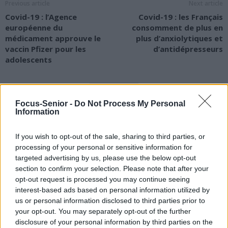
Previous article
Next article
Covid-19 : l’Agence
Covid-19 : les Français
européenne du
consomment de plus en
médicament approuve le
plus d’anxiolytiques et
vaccin Pfizer pour les
d’antidépresseurs
adolescents
Focus-Senior -
Do Not Process My Personal
Information
If you wish to opt-out of the sale, sharing to third parties, or
news
processing of your personal or sensitive information for
targeted advertising by us, please use the below opt-out
section to confirm your selection. Please note that after your
RELATED ARTICLES
MORE FROM AUTHOR
opt-out request is processed you may continue seeing
interest-based ads based on personal information utilized by
us or personal information disclosed to third parties prior to
your opt-out. You may separately opt-out of the further
disclosure of your personal information by third parties on the