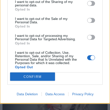
I want to opt-out of the Sharing of my
news
-
8 septembre 2020
personal data.
Opted In
Plus de 200 personnes brûlées en Irlande du Nord à cause du
soleil
I want to opt-out of the Sale of my
Personal Data.
news
-
25 juillet 2018
Opted In
Polio : détection du virus dans les eaux usées
I want to opt-out of processing my
Personal Data for Targeted Advertising.
news
-
30 août 2022
Opted In
I want to opt-out of Collection, Use,
My Favorites
Retention, Sale, and/or Sharing of my
Personal Data that Is Unrelated with the
Purposes for which it was collected.
Opted Out
CONFIRM
Data Deletion
Data Access
Privacy Policy