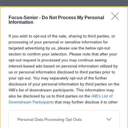
RELATED ARTICLES
MORE FROM AUTHOR
Focus-Senior -
Do Not Process My Personal
Information
If you wish to opt-out of the sale, sharing to third parties, or
processing of your personal or sensitive information for
targeted advertising by us, please use the below opt-out
Santé
Santé
Santé
section to confirm your selection. Please note that after your
Sieste après 65 ans : la
Ménopause et
Ménopause précoce : le
clé pour préserver votre
problèmes urinaires : le
risque accru
opt-out request is processed you may continue seeing
cerveau ou le mettre en
secret inattendu des
d’hypertension à ne pas
danger
sous-vêtements à
ignorer
interest-based ads based on personal information utilized by
découvrir
us or personal information disclosed to third parties prior to
your opt-out. You may separately opt-out of the further
disclosure of your personal information by third parties on the
IAB’s list of downstream participants. This information may
Popular Posts
also be disclosed by us to third parties on the
IAB’s List of
Downstream Participants
that may further disclose it to other
Saignements entre les règles : un signe de périménopause
third parties.
news
-
1 septembre 2017
Personal Data Processing Opt Outs
COVID- 19 : 28 départements en alerte