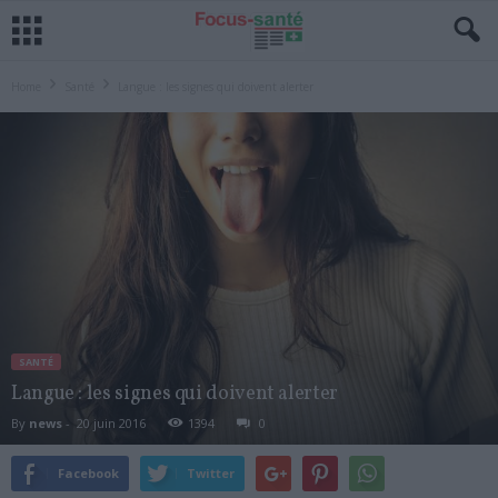
Home
Santé
Langue : les signes qui doivent alerter
SANTÉ
Langue : les signes qui doivent alerter
By
news
-
20 juin 2016
1394
0
Facebook
Twitter