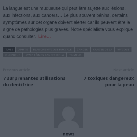
La langue est une muqueuse qui peut être sujette aux lésions,
aux infections, aux cancers… Le plus souvent bénins, certains
symptômes sur cet organe doivent alerter car ils peuvent être le
signe de pathologies plus graves. Notre spécialiste vous explique
quand consulter.
Lire…
TAGS
APHTE
BLANCHE MYCOSE BUCCALE
CANCER
CANCER DE LA
MYCOSE
QUI PIQUE
SYMPTÔMES CANCER DE LA
TUMEUR
Previous article
Next article
7 surprenantes utilisations
7 toxiques dangereux
du dentifrice
pour la peau
news