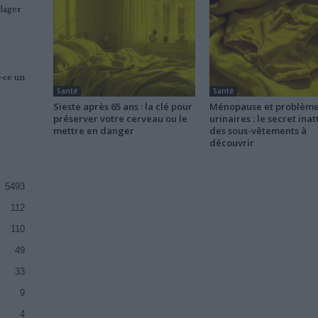
lager
t-ce un
Santé
Santé
Sieste après 65 ans : la clé pour
Ménopause et problèm
préserver votre cerveau ou le
urinaires : le secret ina
mettre en danger
des sous-vêtements à
découvrir
5493
112
110
49
33
9
4