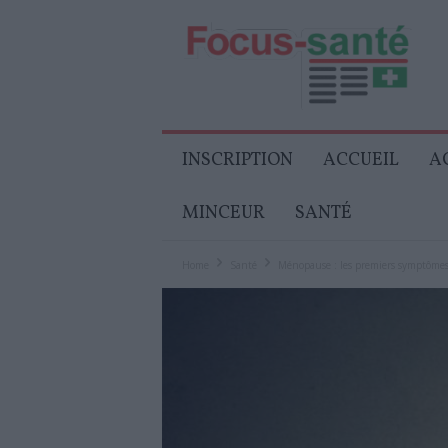
Focus-
Senior
INSCRIPTION
ACCUEIL
A
MINCEUR
SANTÉ
Home
Santé
Ménopause : les premiers symptôme