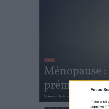
SANTÉ
Ménopause : 
préménopau
Focus-Sen
By
news
-
14 décembre 2017
1431
0
If you wish 
sensitive in