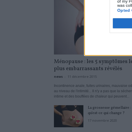
of my P
was col
Opted 
Ménopause : les 5 symptômes l
plus embarrassants révélés
news
-
11 décembre 2015
Incontinence anale, fuites urinaires, mauvaise o
au niveau de l'intimité... Il n'y a pas que la séche
intime et des bouffées de chaleur qui peuvent...
La grossesse gémellaire :
qu’est-ce qui change ?
17 novembre 2020