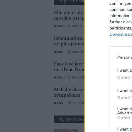
Popular Posts
confirm you
continue se
Elle meurt de la rage après avoir ét
information 
mordue par un chiot qu’elle a...
further disc
news
-
16 mai 2019
participants
Downstream 
Réanimation : des patients Covid de
en plus jeunes
news
-
22 mars 2021
Persona
Faut-il se laver les mains à l’eau cha
ou à l’eau froide ?
I want t
news
-
26 décembre 2022
Opted 
Maladie du sommeil : les principau
I want t
symptômes
Opted 
news
-
28 septembre 2017
I want 
Advertis
Opted 
My Favorites
I want t