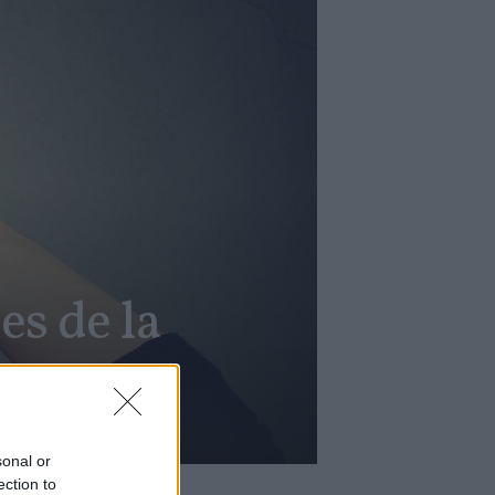
s de la
sonal or
ection to