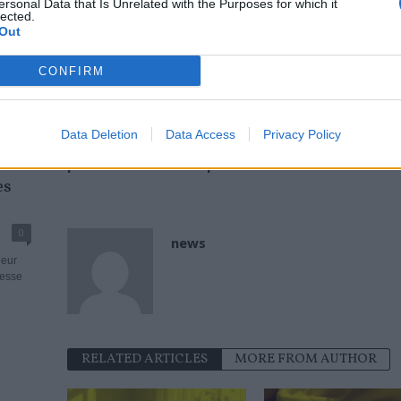
ersonal Data that Is Unrelated with the Purposes for which it
lected.
femmes qui ont des symptômes de pré-ménopause qu
Out
TAGS
MÉNOPAUSE
MENOPAUSE TRAITEMENT
SYMPTOME MENOPAU
CONFIRM
Previous article
Data Deletion
Data Access
Privacy Policy
Deuil : les étapes par lesquelles on
4 
passe à la mort d’un proche
es
0
news
deur
resse
RELATED ARTICLES
MORE FROM AUTHOR