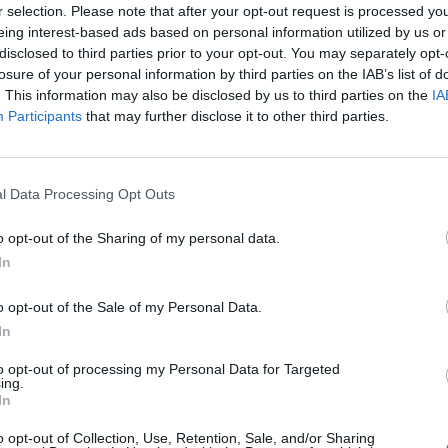
r selection. Please note that after your opt-out request is processed y
eing interest-based ads based on personal information utilized by us or
é
La pré-ménopause, apparaissant souvent à partir de 4
disclosed to third parties prior to your opt-out. You may separately opt-
symptômes qui peuvent être très inconfortables au qu
losure of your personal information by third parties on the IAB’s list of
. This information may also be disclosed by us to third parties on the
IA
transitoire qui précède la disparition des règles ou 
Participants
that may further disclose it to other third parties.
 plus
Quels sont les signes de la pré-ménopause ?
Lors de la pré-ménopause, les hormones sexuelles subisse
l Data Processing Opt Outs
commence à entraîner une irrégularité des cycles menstru
ude
Peuvent apparaître également des bouffées de chaleur, des 
o opt-out of the Sharing of my personal data.
anxiété, tristesse, voire un syndrome dépressif. L’augmen
In
Les seins peuvent être douloureux. Il faut cependant rester
x
que les règles sont présentes, une grossesse est encore 
o opt-out of the Sale of my Personal Data.
In
Quel traitement proposer lors de la pré-ménopause ?
to opt-out of processing my Personal Data for Targeted
ing.
Pour diminuer les signes de la pré-ménopause, on peut p
In
substitutif par œstrogènes et progestérone pour pallier la
o opt-out of Collection, Use, Retention, Sale, and/or Sharing
n’aura pas pour effet de retarder la ménopause, mais simp