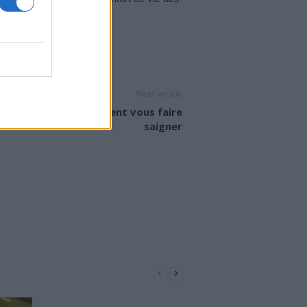
i…
Lire…
SE
Next article
médicaments qui peuvent vous faire
saigner