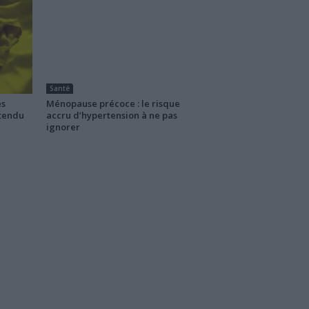
Santé
es
Ménopause précoce : le risque
ttendu
accru d’hypertension à ne pas
ignorer