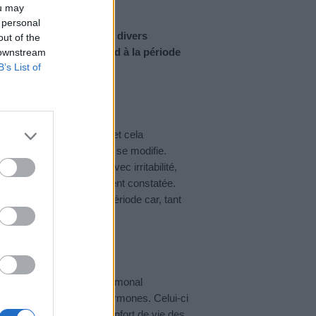
ou may
 personal
5 ans, se manifeste par divers
out of the
otidien. Elle correspond à la période
 downstream
B’s List of
ménopause.
nt de fortes variations et cela
els. L’aspect des règles se modifie.
troubles de l’humeur avec irritabilité,
tation du poids est souvent constatée.
 vigilant pendant cette période car, tant
possible.
roposer un traitement hormonal
 chute naturelle de ces hormones. Celui-ci
lement d’améliorer le confort de vie des