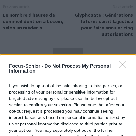
Previous article
Next article
Le nombre d’heures de
Glyphosate : Générations
sommeil dont on a besoin,
futures saisit la justice
selon un médecin
pour faire annuler cinq
autorisations
Focus-Senior -
Do Not Process My Personal
Information
news
If you wish to opt-out of the sale, sharing to third parties, or
processing of your personal or sensitive information for
targeted advertising by us, please use the below opt-out
RELATED ARTICLES
MORE FROM AUTHOR
section to confirm your selection. Please note that after your
opt-out request is processed you may continue seeing
interest-based ads based on personal information utilized by
us or personal information disclosed to third parties prior to
your opt-out. You may separately opt-out of the further