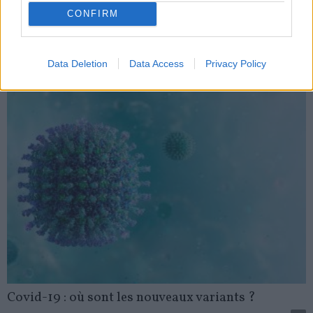
Comment ne pas attraper ni transmettre le Covid pendant les
fêtes ?
CONFIRM
news
-
21 décembre 2022
Data Deletion
Data Access
Privacy Policy
My Favorites
Covid-19 : où sont les nouveaux variants ?