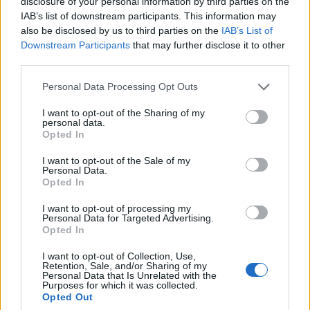
disclosure of your personal information by third parties on the
Santé
Santé
Santé
IAB’s list of downstream participants. This information may
Sieste après 65 ans : la
Ménopause et
Ménopause précoce : le
clé pour préserver votre
problèmes urinaires : le
risque accru
also be disclosed by us to third parties on the
IAB’s List of
cerveau ou le mettre en
secret inattendu des
d’hypertension à ne pas
Downstream Participants
that may further disclose it to other
danger
sous-vêtements à
ignorer
découvrir
third parties.
Personal Data Processing Opt Outs
I want to opt-out of the Sharing of my
Popular Posts
personal data.
Opted In
Covid-19 : des symptômes durables pour 3 patients sur 4
hospitalisés
I want to opt-out of the Sale of my
Personal Data.
news
-
12 janvier 2021
Opted In
Respiration : ce test médical routinier ne serait pas du tout
I want to opt-out of processing my
fiable
Personal Data for Targeted Advertising.
Opted In
news
-
29 septembre 2020
I want to opt-out of Collection, Use,
Ménopause : Comment garder la ligne facilement après 50 ans
Retention, Sale, and/or Sharing of my
Personal Data that Is Unrelated with the
news
-
11 mai 2026
Purposes for which it was collected.
Opted Out