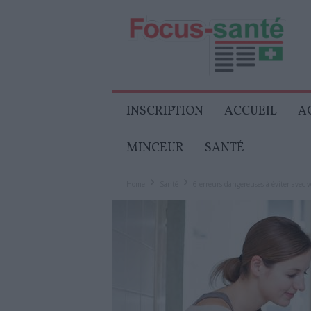
Focus-
Senior
INSCRIPTION
ACCUEIL
A
MINCEUR
SANTÉ
Home
Santé
6 erreurs dangereuses à éviter avec vo