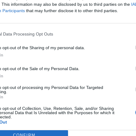
. This information may also be disclosed by us to third parties on the
IA
Participants
that may further disclose it to other third parties.
e à
Le choix de votre lessive est important, il ne faut pas le 
l’odeur ou même du prix. La principale caractéristique c’es
magazine 60 millions de consommateurs épinglait 11 marq
l Data Processing Opt Outs
sur des lavages à 40°C parce qu’elles contiendraient des p
Quels marques en cause ?
Ariel, Skip, Cora, Formil, Apt
o opt-out of the Sharing of my personal data.
Super Croix sont cités dans l’article. Selon eux, il faut par
In
appelé
« rhodamine B »
, un « irritant soupçonné d’être
contiendrait même selon eux un conservateur « irritant p
o opt-out of the Sale of my Personal Data.
In
Lire…
to opt-out of processing my Personal Data for Targeted
TAGS
ALLERGIES PEAU
BOUTON DE FIEVRE
BOUTONS PEAU
CRISE 
ing.
DÉMANGEAISONS INTENSES
DÉMANGEAISONS INTIMES
DÉMANGEAISONS
In
DÉMANGEAISONS PIEDS
DÉMANGEAISONS TESTICULES
DÉMANGEAISONS
HERPÈS GÉNITAL
MALADIES DE PEAU
PLAQUE ROUGE SUR LE CORPS
PR
o opt-out of Collection, Use, Retention, Sale, and/or Sharing
PROBLÈMES DE PEAU BOUTONS
PROBLÈMES DE PEAU CHAMPIGNONS
PS
ersonal Data that Is Unrelated with the Purposes for which it
lected.
TRAITEMENT PSORIASIS
Out
CONFIRM