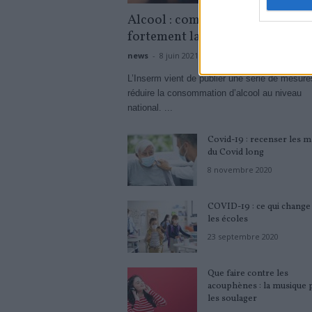
Alcool : comment réduire
fortement la consommation ?
news
-
8 juin 2021
L’Inserm vient de publier une série de mesure
réduire la consommation d’alcool au niveau
national. ...
Covid-19 : recenser les m
du Covid long
8 novembre 2020
COVID-19 : ce qui change
les écoles
23 septembre 2020
Que faire contre les
acouphènes : la musique 
les soulager