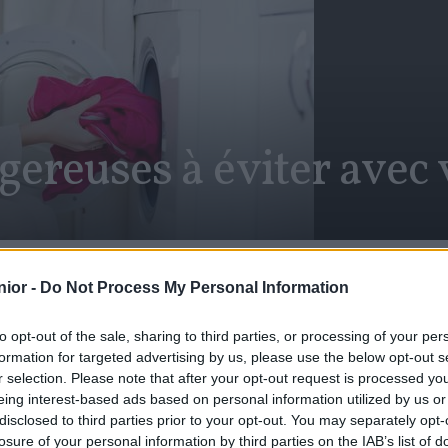
gereuses à éviter avec 
SHARE
Facebook
Twitter
ior -
Do Not Process My Personal Information
dans
Irritations, allergies, mycose vaginale… Faire le mauv
to opt-out of the sale, sharing to third parties, or processing of your per
seulement un danger pour vos vêtements cela peut au
formation for targeted advertising by us, please use the below opt-out s
Voici 6 erreurs que l’ont fait souvent et qui sont noci
r selection. Please note that after your opt-out request is processed y
les composants dangereux, les endroits où il ne faut l
isent
eing interest-based ads based on personal information utilized by us or
disclosed to third parties prior to your opt-out. You may separately opt-
Une marque de lessive toxique pour 
losure of your personal information by third parties on the IAB’s list of