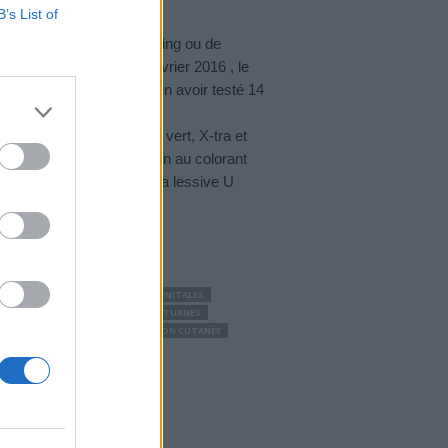
B’s List of
faire en fonction du packaging ou de
t : la composition. En février 2016 , le
ues de lessives après en avoir testé 14
roduits allergisants.
a, Persil, Epsil, Monoprix vert, X-tra et
ticulièrement faire attention au colorant
 cancérogène propable ». La lessive U
our le …
D'URTICAIRE
DÉMANGEAISONS GÉNITALES
 JAMBES
DÉMANGEAISONS NOCTURNES
 VAGINALES
ECZEMA
ÉRUPTION CUTANÉE
OBLÈME DE BOUTONS
ORIASIS
TACHE SUR LA PEAU