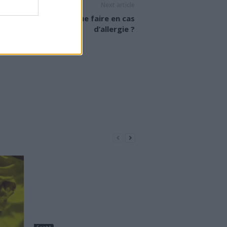
Next article
Piqûre de frelon : que faire en cas
d’allergie ?