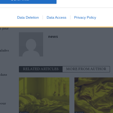
Previous article
Douleur au talon : 9 causes auxquelles
on ne pense pas
Data Deletion
Data Access
Privacy Policy
0
s pour
news
alades
RELATED ARTICLES
MORE FROM AUTHOR
 dans
pour