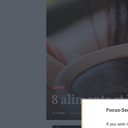
SANTÉ
8 aliments et
Focus-Sen
By
news
-
1 juin 2018
1613
0
If you wish 