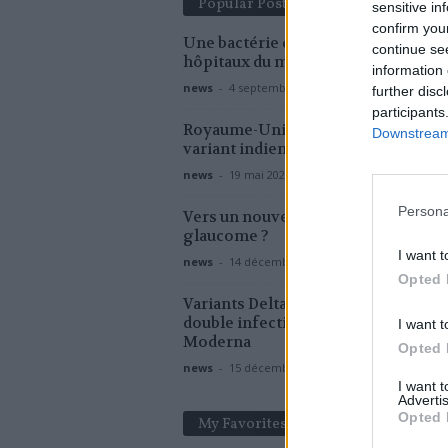
Popular Posts
sensitive in
confirm you
Une bactérie dangereuse menace l
continue se
hôpitaux du monde entier
information 
news
-
4 septembre 2018
further disc
participants
Royaume-Uni : doublement des cas 
Downstream 
variant indien
news
-
19 mai 2021
Persona
Vers un nouveau traitement contre 
glaucome ?
I want t
news
-
14 décembre 2020
Opted 
Variants Delta et Omicron: risque d
double infection selon le laboratoi
I want t
Moderna
Opted 
news
-
15 décembre 2021
I want 
Advertis
Opted 
My Favorites