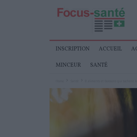
Focus-
Senior
INSCRIPTION
ACCUEIL
A
MINCEUR
SANTÉ
Home
Santé
8 aliments et boissons qui tachent l