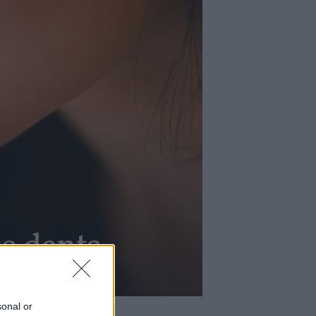
es dents
sonal or