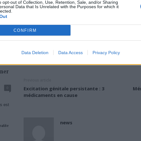
o opt-out of Collection, Use, Retention, Sale, and/or Sharing
ersonal Data that Is Unrelated with the Purposes for which it
comme le Coca-Cola® ou le Pepsi® ont tendance à colore
lected.
colorants caramel et de la caféine qu’ils contiennent.
Out
Conseil…
CONFIRM
Lire…
Data Deletion
Data Access
Privacy Policy
TAGS
DENTS JAUNES
DETARTRAGE DENTAIRE
DÉTARTRAGE DES DENT
rner
Previous article
0
Excitation génitale persistante : 3
Mén
médicaments en cause
s est
news
atite