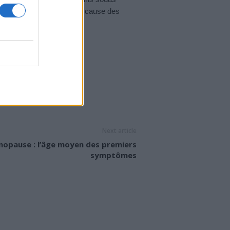
r la surface des dents à cause des
S
TÂCHES SUR LES DENTS
Next article
opause : l’âge moyen des premiers
symptômes