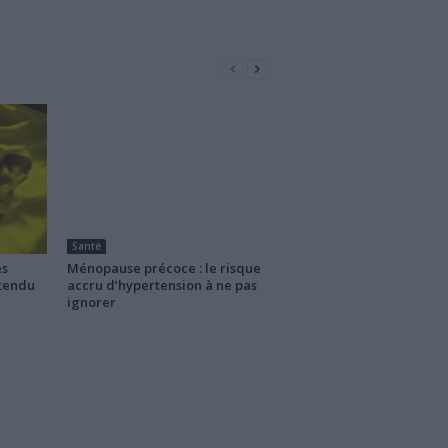
Santé
es
Ménopause précoce : le risque
ttendu
accru d’hypertension à ne pas
ignorer