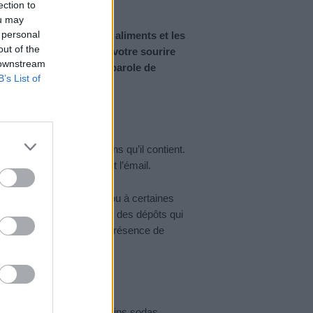
ection to
ou may
 personal
ez ! Nombreux sont les aliments et les
out of the
les plus néfastes pour votre sourire
 downstream
rgien-dentiste et porte-parole de
B’s List of
BD).
e la caféine et des tanins qu’il contient.
s polyphénols qui tachent l’émail.
nt liées à l’alimentation ou à certaines
lorations externes. Ce sont des dépôts qui
trer dans l’émail s’il y a présence de
ntiste.
Certains sodas