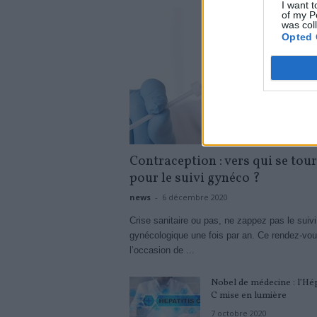
I want t
of my P
was col
Opted 
Contraception : vers qui se tou
pour le suivi gynéco ?
news
-
6 décembre 2020
Crise sanitaire ou pas, ne zappez pas le suivi
gynécologique une fois par an. Ce rendez-vou
l’occasion de ...
Nobel de médecine : l’Hép
C mise en lumière
7 octobre 2020