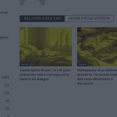
venait
RELATED ARTICLES
MORE FROM AUTHOR
omplète
Santé
Santé
Sieste après 65 ans : la clé pour
Ménopause et problèm
préserver votre cerveau ou le
urinaires : le secret ina
5493
mettre en danger
des sous-vêtements à
découvrir
112
110
49
33
9