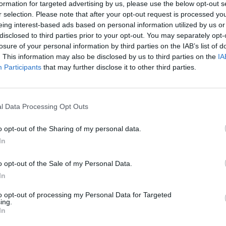
formation for targeted advertising by us, please use the below opt-out s
r selection. Please note that after your opt-out request is processed y
es
eing interest-based ads based on personal information utilized by us or
Myrtilles, café, sodas… Attention à ce que vous mang
disclosed to third parties prior to your opt-out. You may separately opt-
boissons susceptibles de tacher vos dents. Zoom sur 
losure of your personal information by third parties on the IAB’s list of
avec les explications du Dr Christophe Lequart, chiru
. This information may also be disclosed by us to third parties on the
IA
l’Union Française pour la Santé Bucco-Dentaire (UFS
du
Participants
that may further disclose it to other third parties.
Le café
l Data Processing Opt Outs
Le café a tendance à colorer la surface des dents à cause d
le
Les tanins sont des substances végétales de la famille de
o opt-out of the Sharing of my personal data.
In
Comment apparaissent les taches ?
« Les taches qui so
e
habitudes de vie font partie de ce que l’on appelle les co
re
o opt-out of the Sale of my Personal Data.
vont se faire sur la surface de la dent et vont ensuite péné
In
fissures » explique le Dr Christophe Lequart, chirurgien de
to opt-out of processing my Personal Data for Targeted
Les sodas
ing.
In