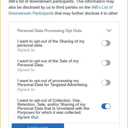
IAB’s list of downstream participants. This information may
Sieste après 65 ans : la
Ménopause et
Ménopause précoce : le
clé pour préserver votre
problèmes urinaires : le
risque accru
also be disclosed by us to third parties on the
IAB’s List of
cerveau ou le mettre en
secret inattendu des
d’hypertension à ne pas
danger
sous-vêtements à
ignorer
Downstream Participants
that may further disclose it to other
découvrir
third parties.
Personal Data Processing Opt Outs
I want to opt-out of the Sharing of my
Popular Posts
personal data.
Opted In
Fonctionnaires : une complémentaire santé bientôt financée
par l’employeur
I want to opt-out of the Sale of my
Personal Data.
news
-
19 décembre 2020
Opted In
Le passe vaccinal mis en place avant la fin janvier ?
I want to opt-out of processing my
Personal Data for Targeted Advertising.
news
-
10 janvier 2022
Opted In
Sensation d’oreille bouchée : 3 causes possibles
I want to opt-out of Collection, Use,
news
-
15 août 2017
Retention, Sale, and/or Sharing of my
Personal Data that Is Unrelated with the
Purposes for which it was collected.
Dormir assis : les graves maladies que vous risquez
Opted Out
news
-
6 novembre 2020