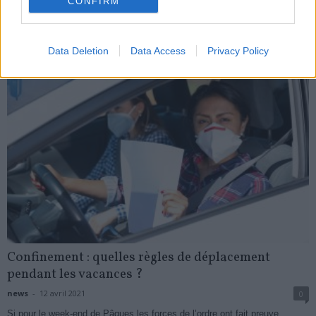
CONFIRM
My Favorites
Data Deletion
Data Access
Privacy Policy
Confinement : quelles règles de déplacement
pendant les vacances ?
news
-
12 avril 2021
0
Si pour le week-end de Pâques les forces de l’ordre ont fait preuve