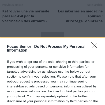
Previous article
Next article
Retrouver une vie normale
Les internes en médecine
passera-t-il par la
épuisés :
vaccination des enfants ?
#ProtègeTonInterne
Focus-Senior -
Do Not Process My Personal
Information
news
If you wish to opt-out of the sale, sharing to third parties, or
processing of your personal or sensitive information for
targeted advertising by us, please use the below opt-out
RELATED ARTICLES
MORE FROM AUTHOR
section to confirm your selection. Please note that after your
opt-out request is processed you may continue seeing
interest-based ads based on personal information utilized by
us or personal information disclosed to third parties prior to
your opt-out. You may separately opt-out of the further
disclosure of your personal information by third parties on the
Santé
Santé
Santé