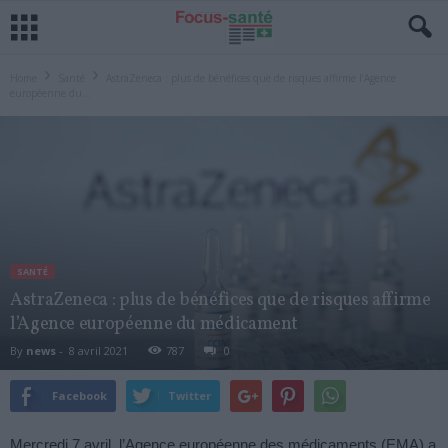
Home
Santé
AstraZeneca : plus de bénéfices que de risques affirme l’Agence
européenne du...
SANTÉ
AstraZeneca : plus de bénéfices que de risques affirme
l’Agence européenne du médicament
By
news
-
8 avril 2021
787
0
Facebook
Twitter
Mercredi 7 avril, l’Agence européenne des médicaments (EMA) a