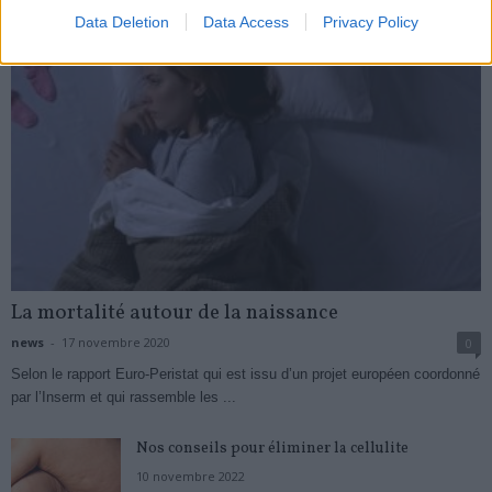
Data Deletion
Data Access
Privacy Policy
La mortalité autour de la naissance
news
-
17 novembre 2020
0
Selon le rapport Euro-Peristat qui est issu d’un projet européen coordonné
par l’Inserm et qui rassemble les ...
Nos conseils pour éliminer la cellulite
10 novembre 2022