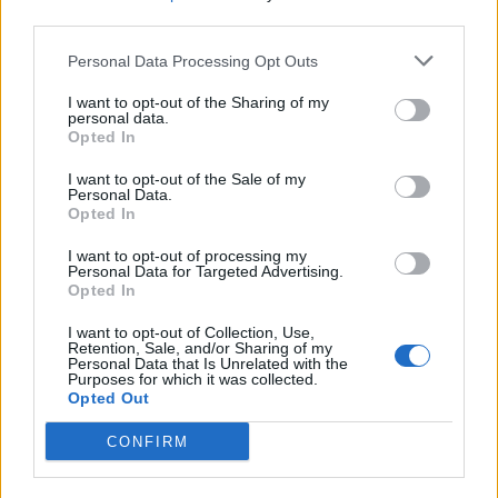
third parties.
Personal Data Processing Opt Outs
Popular Posts
I want to opt-out of the Sharing of my
personal data.
Moustique tigre : les régions françaises les plus envahies
Opted In
news
-
9 juillet 2019
I want to opt-out of the Sale of my
Personal Data.
Vaccin Covid-19 : Moderna autorisé aux Etats-Unis
Opted In
news
-
20 décembre 2020
I want to opt-out of processing my
Personal Data for Targeted Advertising.
Hôpital : «Il nous manque 8% d’infirmières»
Opted In
news
-
28 avril 2022
I want to opt-out of Collection, Use,
Retention, Sale, and/or Sharing of my
Pourquoi les Français sont-ils de plus en plus myopes ?
Personal Data that Is Unrelated with the
Purposes for which it was collected.
news
-
27 juin 2022
Opted Out
CONFIRM
My Favorites