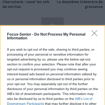
Charcuterie : taxer les sels
Le deuxième trimestre de
de nitrites
grossesse
Focus-Senior -
Do Not Process My Personal
Information
news
If you wish to opt-out of the sale, sharing to third parties, or
processing of your personal or sensitive information for
RELATED ARTICLES
MORE FROM AUTHOR
targeted advertising by us, please use the below opt-out
section to confirm your selection. Please note that after your
opt-out request is processed you may continue seeing
interest-based ads based on personal information utilized by
us or personal information disclosed to third parties prior to
your opt-out. You may separately opt-out of the further
Santé
Santé
Santé
disclosure of your personal information by third parties on the
Sieste après 65 ans : la
Ménopause et
Ménopause précoce : le
IAB’s list of downstream participants. This information may
clé pour préserver votre
problèmes urinaires : le
risque accru
cerveau ou le mettre en
secret inattendu des
d’hypertension à ne pas
also be disclosed by us to third parties on the
IAB’s List of
danger
sous-vêtements à
ignorer
Downstream Participants
that may further disclose it to other
découvrir