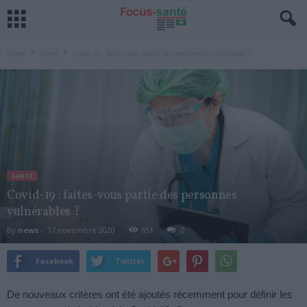
Home
Santé
Covid-19 : faites-vous partie des personnes vulnérables ?
SANTÉ
Covid-19 : faites-vous partie des personnes
vulnérables ?
By
news
-
17 novembre 2020
651
0
Facebook
Twitter
De nouveaux critères ont été ajoutés récemment pour définir les