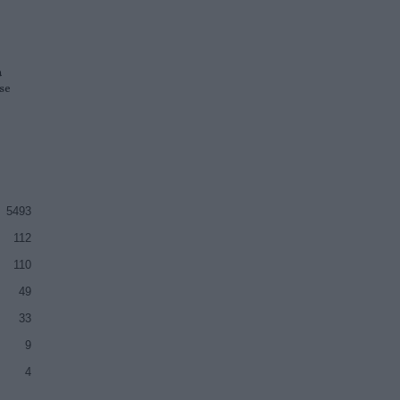
a
se
5493
112
110
49
33
9
4