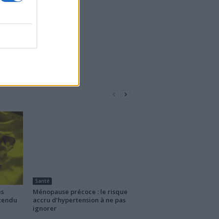
Santé
es
Ménopause précoce : le risque
ttendu
accru d’hypertension à ne pas
ignorer