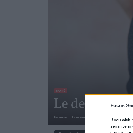
SANTÉ
Le deuxième 
Focus-Sen
By
news
-
17 novembre 2020
656
0
If you wish 
sensitive in
confirm you