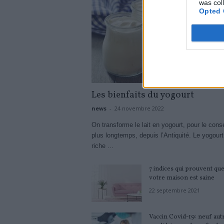
was col
Opted 
Les bienfaits du yogourt
news
-
24 novembre 2022
On transforme le lait en yogourt, pour le cons
plus longtemps, depuis l’Antiquité. Le yogourt
riche ...
7 indices qui prouvent qu
votre maison est saine
22 septembre 2021
Vaccin Covid-19: neuf aut