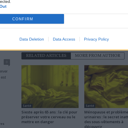
lected.
Out
news
CONFIRM
Data Deletion
Data Access
Privacy Policy
RELATED ARTICLES
MORE FROM AUTHOR
0
erver
 est
e
Santé
Santé
Sieste après 65 ans : la clé pour
Ménopause et problèm
préserver votre cerveau ou le
urinaires : le secret ina
mettre en danger
des sous-vêtements à
res
découvrir