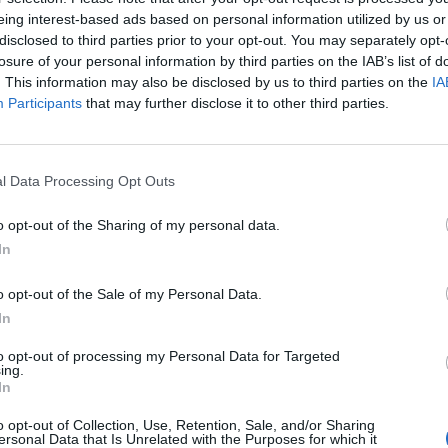
eing interest-based ads based on personal information utilized by us or
disclosed to third parties prior to your opt-out. You may separately opt-
ppel
ème
Il démarre au début du 4
mois de grossesse et corresp
losure of your personal information by third parties on the IAB’s list of
ème
et la 28
semaine d’aménorrhée. Il se caractérise par 
. This information may also be disclosed by us to third parties on the
IA
celles qui ont connu les désagréments des 3 premiers m
Participants
that may further disclose it to other third parties.
ème
trimestre où tout se concrétise : 2
échographie, possibil
se projeter. Car le risque de fausse couche s’éloigne de jo
l’épanouissement et de l’énergie.
l Data Processing Opt Outs
:
ème
Le 4
mois de grossesse
o opt-out of the Sharing of my personal data.
In
On se situe dans la période
Lire…
qui
o opt-out of the Sale of my Personal Data.
TAGS
LASANTEAUQUOTIDIEN
In
to opt-out of processing my Personal Data for Targeted
ing.
Previous article
In
Covid-19 : faites-vous partie des
personnes vulnérables ?
o opt-out of Collection, Use, Retention, Sale, and/or Sharing
ersonal Data that Is Unrelated with the Purposes for which it