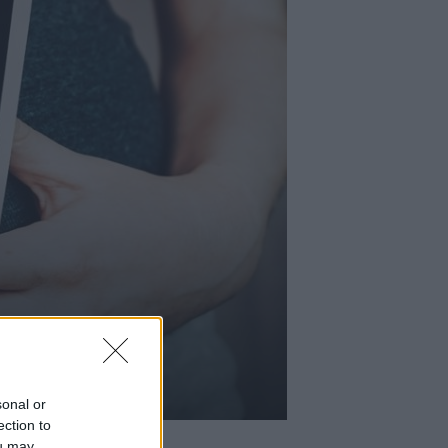
sonal or
ection to
ou may