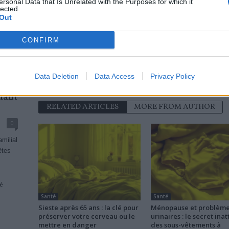
ersonal Data that Is Unrelated with the Purposes for which it
lected.
Out
news
CONFIRM
Data Deletion
Data Access
Privacy Policy
idant
RELATED ARTICLES
MORE FROM AUTHOR
0
milial
êtes
té
Santé
Santé
Sieste après 65 ans : la clé pour
Ménopause et problèm
préserver votre cerveau ou le
urinaires : le secret ina
mettre en danger
des sous-vêtements à