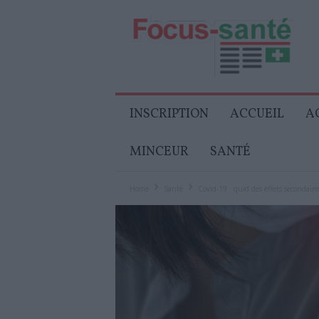
Focus-
Senior
INSCRIPTION
ACCUEIL
A
MINCEUR
SANTÉ
Home
Santé
Covid-19 : quid des effets secondaires