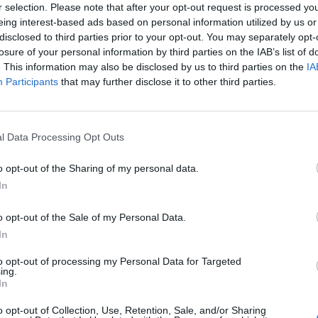
r selection. Please note that after your opt-out request is processed y
eing interest-based ads based on personal information utilized by us or
s
La campagne de vaccination anti-Covid-19 devrait début
disclosed to third parties prior to your opt-out. You may separately opt-
losure of your personal information by third parties on the IAB’s list of
Mais déjà, des médecins américains avertissent contre d
. This information may also be disclosed by us to third parties on the
IA
bénins, ils pourraient dissuader la population de recevoir
Participants
that may further disclose it to other third parties.
à l’efficacité du vaccin.
dant
Fièvre, maux de tête, fatigue
l Data Processing Opt Outs
Une petite partie des participants aux essais des vaccins
o opt-out of the Sharing of my personal data.
épisodes de fièvre, de courbatures, de maux de tête, d’ép
In
vaccins Pfizer-BioNtech et Moderna
Lire…
les
 ?
o opt-out of the Sale of my Personal Data.
TAGS
LASANTEAUQUOTIDIEN
In
to opt-out of processing my Personal Data for Targeted
ing.
Previous article
In
Cancer du foie : l’hémochromatose un
o opt-out of Collection, Use, Retention, Sale, and/or Sharing
facteur favorisant