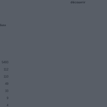
découvrir
dans
5493
112
110
49
33
9
4