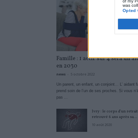
of my P
was col
Opted 
Famille : 1 actif sur 4 sera un a
en 2030
news
-
5 octobre 2022
Un parent, un enfant, un conjoint… L’ aidant fa
prend soin de l’un de ses proches. Si vous n’
pas ...
Ivry : le corps d’un retrai
retrouvé 6 ans après sa...
10 août 2020