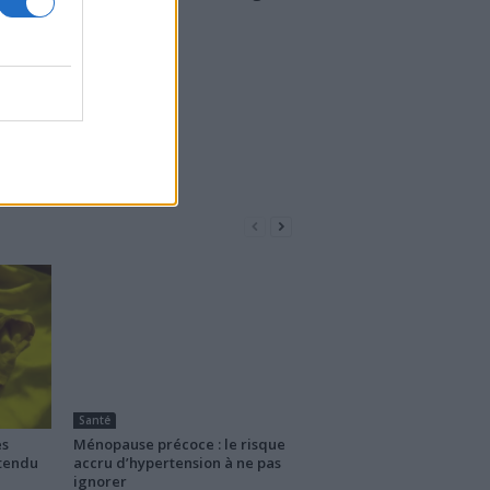
Santé
es
Ménopause précoce : le risque
ttendu
accru d’hypertension à ne pas
ignorer