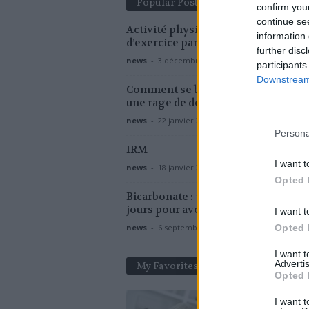
Popular Posts
confirm you
continue se
Activité physique : 150 à 300 minute
information 
d’exercice par semaine
further disc
news
-
3 décembre 2020
participants
Downstream 
Comment se brosser les dents pen
une rage de dents ?
news
-
22 janvier 2018
Persona
IRM
I want t
news
-
18 janvier 2021
Opted 
Bicarbonate : peut-on l’utiliser tous 
jours pour avoir des dents blanches
I want t
news
-
6 septembre 2017
Opted 
I want 
Advertis
My Favorites
Opted 
I want t