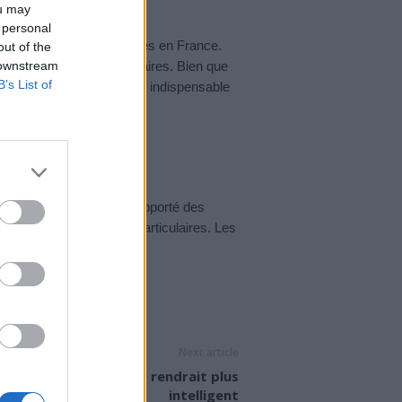
ou may
 personal
er dans quelques semaines en France.
out of the
 downstream
’éventuels effets secondaires. Bien que
B’s List of
 la seconde dose, pourtant indispensable
 Moderna et Pfizer ont rapporté des
uisement et de douleurs articulaires. Les
Next article
Manger du chocolat rendrait plus
intelligent