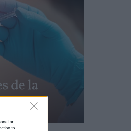
s de la
sonal or
ection to