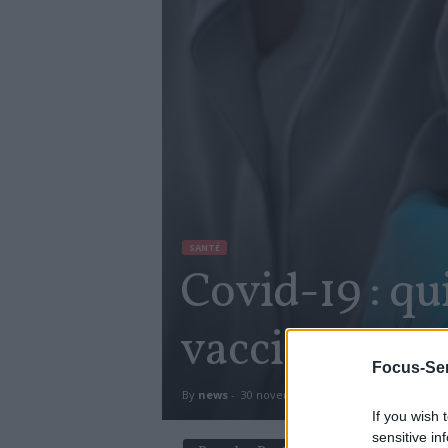
SANTÉ
Covid-19 : qu
vaccination 
Focus-Sen
By
news
-
30 novembre 2020
658
0
If you wish 
sensitive in