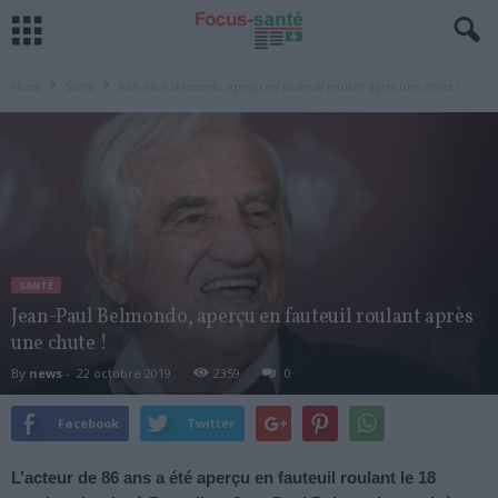
Home
Santé
Jean-Paul Belmondo, aperçu en fauteuil roulant après une chute !
SANTÉ
Jean-Paul Belmondo, aperçu en fauteuil roulant après
une chute !
By
news
-
22 octobre 2019
2359
0
Facebook
Twitter
L’acteur de 86 ans a été aperçu en fauteuil roulant le 18