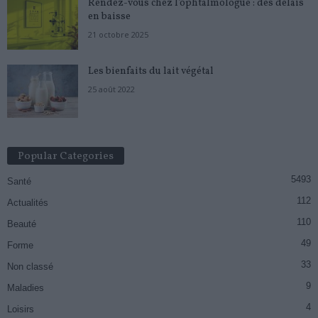
Rendez-vous chez l’ophtalmologue : des délais
en baisse
21 octobre 2025
Les bienfaits du lait végétal
25 août 2022
Popular Categories
5493
Santé
112
Actualités
110
Beauté
49
Forme
33
Non classé
9
Maladies
4
Loisirs