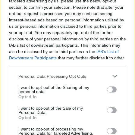
targeted advertising by us, please use the below opt-out
section to confirm your selection. Please note that after your
opt-out request is processed you may continue seeing
interest-based ads based on personal information utilized by
news
us or personal information disclosed to third parties prior to
your opt-out. You may separately opt-out of the further
disclosure of your personal information by third parties on the
RELATED ARTICLES
MORE FROM AUTHOR
IAB’s list of downstream participants. This information may
also be disclosed by us to third parties on the
IAB’s List of
Downstream Participants
that may further disclose it to other
third parties.
Personal Data Processing Opt Outs
Santé
Santé
Santé
I want to opt-out of the Sharing of my
Sieste après 65 ans : la
Ménopause et
Ménopause précoce : le
personal data.
clé pour préserver votre
problèmes urinaires : le
risque accru
cerveau ou le mettre en
secret inattendu des
d’hypertension à ne pas
Opted In
danger
sous-vêtements à
ignorer
découvrir
I want to opt-out of the Sale of my
Personal Data.
Opted In
I want to opt-out of processing my
Popular Posts
Personal Data for Targeted Advertising.