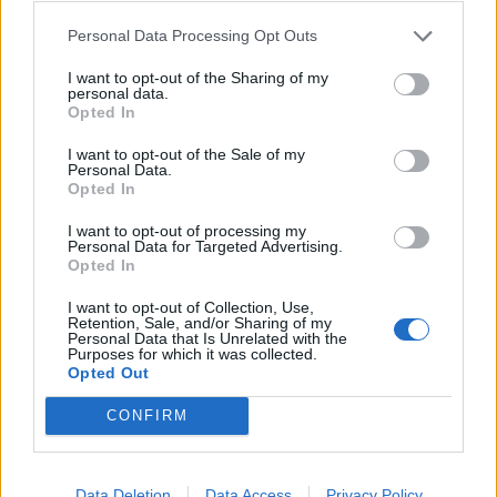
Personal Data Processing Opt Outs
Vaccin français : le Royaume-Uni autorise le Valneva
news
-
19 avril 2022
I want to opt-out of the Sharing of my
personal data.
Opted In
Silvio Garattini dévoile sa clé pour une vie longue et saine à 97
ans
I want to opt-out of the Sale of my
news
-
17 décembre 2025
Personal Data.
Opted In
Santé des reins : ces signes qui doivent vous inquiéter
I want to opt-out of processing my
news
-
3 janvier 2023
Personal Data for Targeted Advertising.
Opted In
Famille : 1 actif sur 4 sera un aidant en 2030
I want to opt-out of Collection, Use,
news
-
5 octobre 2022
Retention, Sale, and/or Sharing of my
Personal Data that Is Unrelated with the
Purposes for which it was collected.
My Favorites
Opted Out
CONFIRM
Data Deletion
Data Access
Privacy Policy