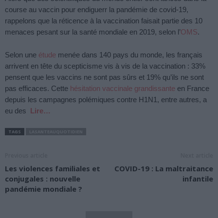
course au vaccin pour endiguerr la pandémie de covid-19,
rappelons que la réticence à la vaccination faisait partie des 10
menaces pesant sur la santé mondiale en 2019, selon l’
OMS
.
Selon une
étude
menée dans 140 pays du monde, les français
arrivent en tête du scepticisme vis à vis de la vaccination : 33%
pensent que les vaccins ne sont pas sûrs et 19% qu’ils ne sont
pas efficaces. Cette
hésitation vaccinale grandissante
en France
depuis les campagnes polémiques contre H1N1, entre autres, a
eu des
Lire…
TAGS
LASANTEAUQUOTIDIEN
Previous article
Next article
Les violences familiales et
COVID-19 : La maltraitance
conjugales : nouvelle
infantile
pandémie mondiale ?