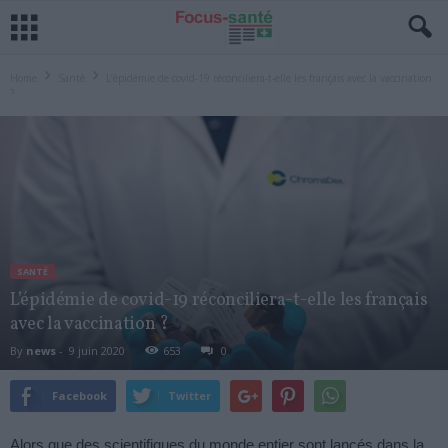
Home
Santé
L’épidémie de covid-19 réconciliera-t-elle les français avec la vaccination
?
SANTÉ
L’épidémie de covid-19 réconciliera-t-elle les français
avec la vaccination ?
By
news
-
9 juin 2020
653
0
Facebook
Twitter
Alors que des scientifiques du monde entier sont lancés dans la