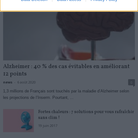
Alzheimer : 40 % des cas évitables en améliorant
12 points
news
-
6 août 2020
0
1,3 millions de Français sont touchés par la maladie d’Alzheimer selon
les projections de l’Inserm. Pourtant, ...
Fortes chaleurs : 7 solutions pour vous rafraîchir
sans clim !
19 juin 2017