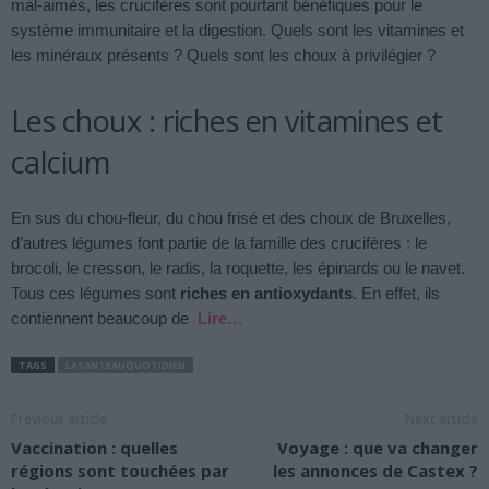
mal-aimés, les crucifères sont pourtant bénéfiques pour le
système immunitaire et la digestion. Quels sont les vitamines et
les minéraux présents ? Quels sont les choux à privilégier ?
Les choux : riches en vitamines et
calcium
En sus du chou-fleur, du chou frisé et des choux de Bruxelles,
d’autres légumes font partie de la famille des crucifères : le
brocoli, le cresson, le radis, la roquette, les épinards ou le navet.
Tous ces légumes sont
riches en antioxydants
. En effet, ils
contiennent beaucoup de
Lire…
TAGS
LASANTEAUQUOTIDIEN
Previous article
Next article
Vaccination : quelles
Voyage : que va changer
régions sont touchées par
les annonces de Castex ?