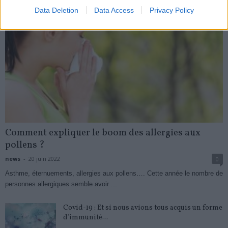
Data Deletion
Data Access
Privacy Policy
Comment expliquer le boom des allergies aux
pollens ?
news
-
20 juin 2022
0
Asthme, éternuements, allergies aux pollens…. Cette année le nombre de
personnes allergiques semble avoir ...
Covid-19 : Et si nous avions tous acquis un forme
d’immunité...