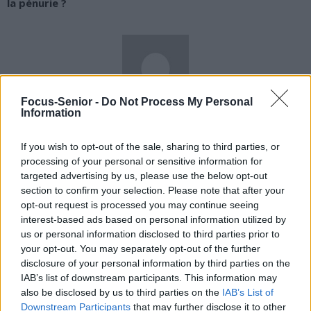
la pénurie ?
Focus-Senior -
Do Not Process My Personal
Information
news
If you wish to opt-out of the sale, sharing to third parties, or
RELATED ARTICLES
MORE FROM AUTHOR
processing of your personal or sensitive information for
targeted advertising by us, please use the below opt-out
section to confirm your selection. Please note that after your
opt-out request is processed you may continue seeing
interest-based ads based on personal information utilized by
us or personal information disclosed to third parties prior to
Santé
Santé
Santé
your opt-out. You may separately opt-out of the further
Sieste après 65 ans : la
Ménopause et
Ménopause précoce : le
disclosure of your personal information by third parties on the
clé pour préserver votre
problèmes urinaires : le
risque accru
cerveau ou le mettre en
secret inattendu des
d’hypertension à ne pas
IAB’s list of downstream participants. This information may
danger
sous-vêtements à
ignorer
découvrir
also be disclosed by us to third parties on the
IAB’s List of
Downstream Participants
that may further disclose it to other