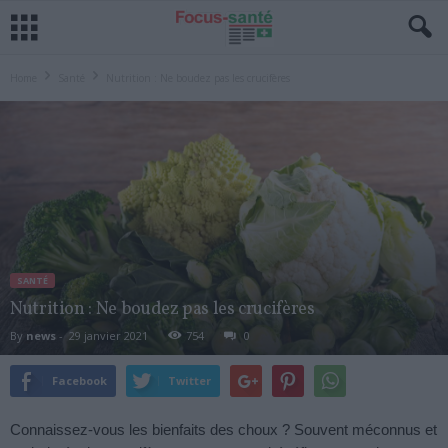
Home
Santé
Nutrition : Ne boudez pas les crucifères
SANTÉ
Nutrition : Ne boudez pas les crucifères
By
news
-
29 janvier 2021
754
0
Facebook
Twitter
Connaissez-vous les bienfaits des choux ? Souvent méconnus et