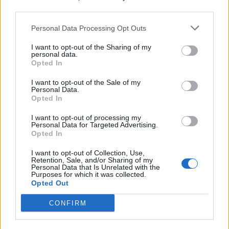
third parties.
Personal Data Processing Opt Outs
Popular Posts
I want to opt-out of the Sharing of my
Covid-19 : protocole sanitaire renforcé dans les écoles
personal data.
Opted In
news
-
15 janvier 2021
I want to opt-out of the Sale of my
Covid-19 : des centres de dépistages dans les gares
Personal Data.
Opted In
news
-
5 novembre 2020
I want to opt-out of processing my
Vers un nouveau traitement contre le glaucome ?
Personal Data for Targeted Advertising.
news
-
14 décembre 2020
Opted In
I want to opt-out of Collection, Use,
Myopie : comment votre vue affecte votre sommeil
Retention, Sale, and/or Sharing of my
Personal Data that Is Unrelated with the
news
-
7 juin 2021
Purposes for which it was collected.
Opted Out
My Favorites
CONFIRM