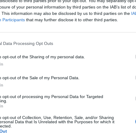
disclosed to third parties prior to your opt-out. You may separately opt-
losure of your personal information by third parties on the IAB’s list of
La principale cause de lésion de l’ongle du pied est la myc
. This information may also be disclosed by us to third parties on the
IA
lorsqu’elle évolue, elle peut aller jusqu’à la destruction de 
Participants
that may further disclose it to other third parties.
très rapidement repérée pour être traitée le plus précoc
x
provoquer des lésions blanchâtres sur l’ongle puis celui-ci j
maladies de l’ongle du pied, on peut aussi trouver les infe
l Data Processing Opt Outs
hématomes post-traumatiques, l’ongle incarné, ou encore
o opt-out of the Sharing of my personal data.
Comment bien soigner ses ongles de pieds ?
cins
In
Les ongles des pieds doivent bénéficier d’une surveillance
o opt-out of the Sale of my Personal Data.
atteints de maladies chroniques, comme le diabète, par ex
In
quotidiennement et surtout bien séchés, car les mycoses e
l’humidité. Les…
Lire…
to opt-out of processing my Personal Data for Targeted
ing.
In
TAGS
DOULEUR GROS ORTEIL ONGLE
MYCOSE ONGLE
ONGLE DE PIED
o opt-out of Collection, Use, Retention, Sale, and/or Sharing
ersonal Data that Is Unrelated with the Purposes for which it
lected.
Previous article
Out