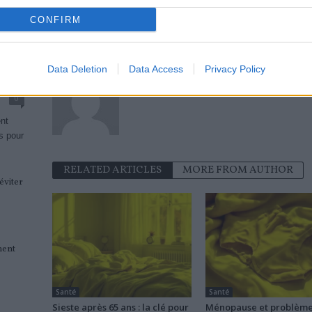
Médicaments antalgiques : les
Abcè
précautions à prendre
CONFIRM
es
Data Deletion
Data Access
Privacy Policy
news
0
ent
s pour
RELATED ARTICLES
MORE FROM AUTHOR
éviter
ment
Santé
Santé
Sieste après 65 ans : la clé pour
Ménopause et problèm