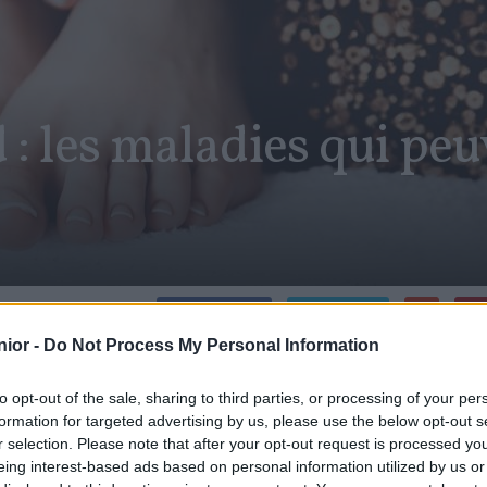
 : les maladies qui peu
SHARE
Facebook
Twitter
ior -
Do Not Process My Personal Information
es
Les ongles des pieds peuvent être sujets à diverses 
Cette zone fragile est souvent négligée, pourtant, lorsq
to opt-out of the sale, sharing to third parties, or processing of your per
formation for targeted advertising by us, please use the below opt-out s
des ongles sont longues et difficiles à traiter.
r selection. Please note that after your opt-out request is processed y
eing interest-based ads based on personal information utilized by us or
Quelles sont les maladies qui peuvent toucher les ongles
es