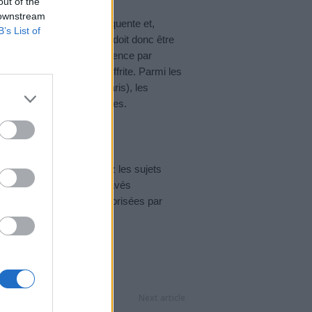
out of the
 downstream
ose. Celle-ci est très fréquente et,
B’s List of
la matrice de l’ongle. Elle doit donc être
ement possible. Elle commence par
aunit, s’épaissit puis s’effrite. Parmi les
ctions bactériennes (panaris), les
 les mélanomes, plus rares.
 rigoureuse, surtout chez les sujets
emple. Ils doivent être lavés
t les infections sont favorisées par
Next article