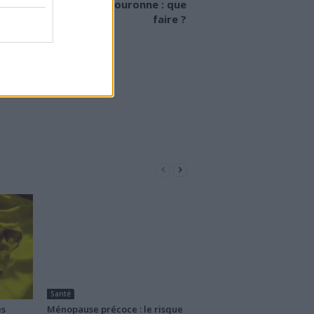
s dentaire sous une couronne : que
faire ?
Santé
es
Ménopause précoce : le risque