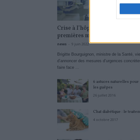
Crise à l’hôpital : quelles sont l
premières mesures d’urgence ?
news
-
9 juin 2022
Brigitte Bourguignon, ministre de la Santé, vi
d’annoncer des mesures d’urgences concrète
faire face ...
6 astuces naturelles pour 
les guêpes
26 juillet 2016
Chat diabétique : le traite
4 octobre 2017