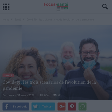
Home
Santé
Covid-19 : les trois scénarios de l’évolution de la pandémie
SANTÉ
Covid-19 : les trois scénarios de l’évolution de la
pandémie
By
news
-
31 mars 2022
664
0
Facebook
Twitter