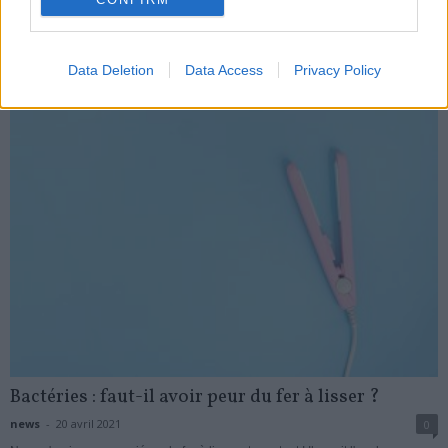
news
-
23 novembre 2020
My Favorites
Data Deletion
Data Access
Privacy Policy
Bactéries : faut-il avoir peur du fer à lisser ?
news
-
20 avril 2021
0