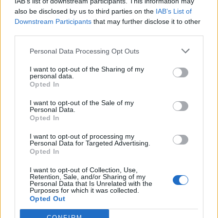
IAB’s list of downstream participants. This information may
Santé
Santé
Santé
also be disclosed by us to third parties on the
IAB’s List of
Sieste après 65 ans : la
Ménopause et
Ménopause précoce : le
Downstream Participants
that may further disclose it to other
clé pour préserver votre
problèmes urinaires : le
risque accru
cerveau ou le mettre en
secret inattendu des
d’hypertension à ne pas
third parties.
danger
sous-vêtements à
ignorer
découvrir
Personal Data Processing Opt Outs
I want to opt-out of the Sharing of my
personal data.
Opted In
Popular Posts
I want to opt-out of the Sale of my
Brosses à dents à poils durs ou médium : évitez-les !
Personal Data.
news
-
19 mars 2018
Opted In
I want to opt-out of processing my
Yoga sur chaise : la clé pour des abdos solides après 50 ans
Personal Data for Targeted Advertising.
news
-
9 juillet 2026
Opted In
I want to opt-out of Collection, Use,
Comment utiliser la lavande comme antimoustique naturel ?
Retention, Sale, and/or Sharing of my
Personal Data that Is Unrelated with the
news
-
9 mars 2018
Purposes for which it was collected.
Opted Out
Les perturbateurs endocriniens impliqués dans les formes
graves de Covid-19 ?
CONFIRM