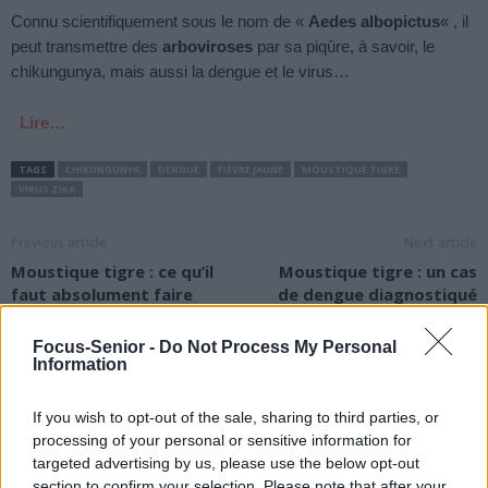
Connu scientifiquement sous le nom de «
Aedes albopictus
« , il
peut transmettre des
arboviroses
par sa piqûre, à savoir, le
chikungunya, mais aussi la dengue et le virus…
Lire…
TAGS
CHIKUNGUNYA
DENGUE
FIÈVRE JAUNE
MOUSTIQUE TIGRE
VIRUS ZIKA
Previous article
Next article
Moustique tigre : ce qu’il
Moustique tigre : un cas
faut absolument faire
de dengue diagnostiqué
après une piqûre
en Lot-et-Garonne
Focus-Senior -
Do Not Process My Personal
Information
If you wish to opt-out of the sale, sharing to third parties, or
processing of your personal or sensitive information for
targeted advertising by us, please use the below opt-out
section to confirm your selection. Please note that after your