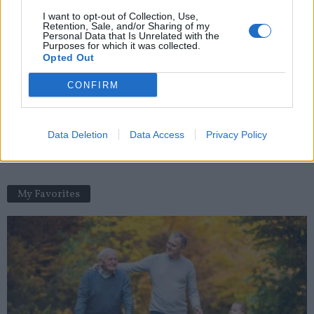
Pourquoi les seniors deviennent plus sincères après 60 ans
I want to opt-out of Collection, Use,
selon Erik Erikson
Retention, Sale, and/or Sharing of my
news
-
15 juillet 2026
Personal Data that Is Unrelated with the
Purposes for which it was collected.
Opted Out
Covid-19 : un antidépresseur réduirait le risque
d’hospitalisation
CONFIRM
news
-
3 novembre 2021
59 substances dangereuses trouvées dans les tapis et
Data Deletion
Data Access
Privacy Policy
moquettes
news
-
13 mars 2018
My Favorites