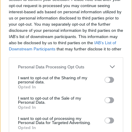
news
opt-out request is processed you may continue seeing
interest-based ads based on personal information utilized by
us or personal information disclosed to third parties prior to
RELATED ARTICLES
MORE FROM AUTHOR
your opt-out. You may separately opt-out of the further
disclosure of your personal information by third parties on the
IAB’s list of downstream participants. This information may
also be disclosed by us to third parties on the
IAB’s List of
Downstream Participants
that may further disclose it to other
third parties.
Santé
Santé
Santé
Sieste après 65 ans : la
Ménopause et
Ménopause précoce : le
clé pour préserver votre
problèmes urinaires : le
risque accru
Personal Data Processing Opt Outs
cerveau ou le mettre en
secret inattendu des
d’hypertension à ne pas
danger
sous-vêtements à
ignorer
découvrir
I want to opt-out of the Sharing of my
personal data.
Opted In
I want to opt-out of the Sale of my
Personal Data.
Popular Posts
Opted In
Un kinésithérapeute aveugle accusé d’attouchements sexuels
I want to opt-out of processing my
news
-
29 mai 2018
Personal Data for Targeted Advertising.
Opted In