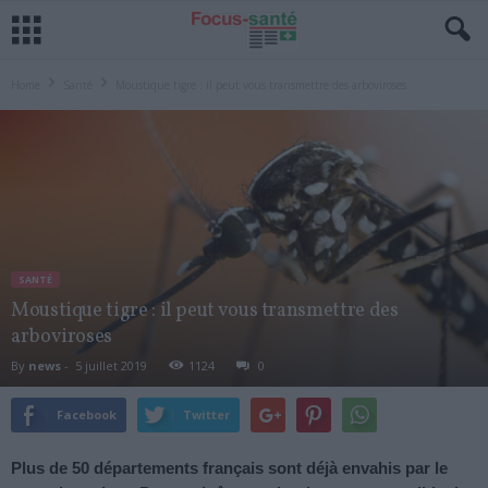
Home
Santé
Moustique tigre : il peut vous transmettre des arboviroses
SANTÉ
Moustique tigre : il peut vous transmettre des
arboviroses
By
news
-
5 juillet 2019
1124
0
Facebook
Twitter
Plus de 50 départements français sont déjà envahis par le