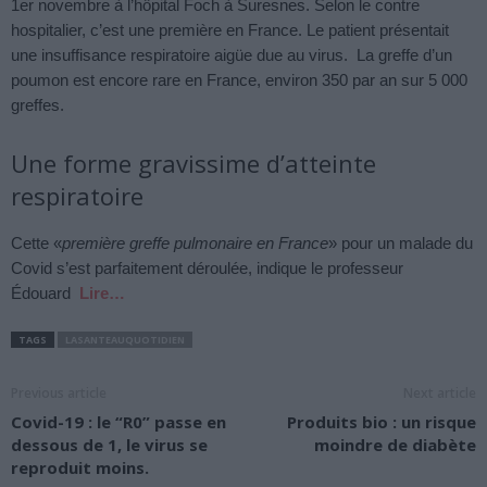
1er novembre à l’hôpital Foch à Suresnes. Selon le contre
hospitalier, c’est une première en France. Le patient présentait
une insuffisance respiratoire aigüe due au virus. La greffe d’un
poumon est encore rare en France, environ 350 par an sur 5 000
greffes.
Une forme gravissime d’atteinte
respiratoire
Cette «
première greffe pulmonaire en France
» pour un malade du
Covid s’est parfaitement déroulée, indique le professeur
Édouard
Lire…
TAGS
LASANTEAUQUOTIDIEN
Previous article
Next article
Covid-19 : le “R0” passe en
Produits bio : un risque
dessous de 1, le virus se
moindre de diabète
reproduit moins.