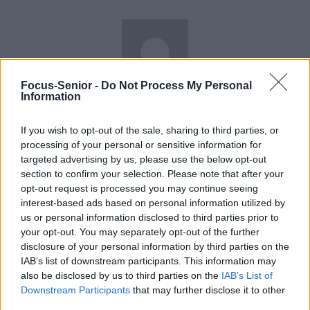
Focus-Senior -
Do Not Process My Personal
Information
news
If you wish to opt-out of the sale, sharing to third parties, or
RELATED ARTICLES
MORE FROM AUTHOR
processing of your personal or sensitive information for
targeted advertising by us, please use the below opt-out
section to confirm your selection. Please note that after your
opt-out request is processed you may continue seeing
interest-based ads based on personal information utilized by
us or personal information disclosed to third parties prior to
Santé
Santé
Santé
your opt-out. You may separately opt-out of the further
Sieste après 65 ans : la
Ménopause et
Ménopause précoce : le
disclosure of your personal information by third parties on the
clé pour préserver votre
problèmes urinaires : le
risque accru
cerveau ou le mettre en
secret inattendu des
d’hypertension à ne pas
IAB’s list of downstream participants. This information may
danger
sous-vêtements à
ignorer
découvrir
also be disclosed by us to third parties on the
IAB’s List of
Downstream Participants
that may further disclose it to other
third parties.