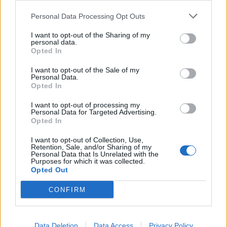
Personal Data Processing Opt Outs
Popular Posts
I want to opt-out of the Sharing of my
Vaseline achetée en pharmacie : 5 utilisations possibles
personal data.
Opted In
news
-
20 octobre 2018
I want to opt-out of the Sale of my
Covid : pourquoi la Chine se confine de nouveau ?
Personal Data.
Opted In
news
-
2 novembre 2022
I want to opt-out of processing my
Covid-19 : où se contamine-t-on le plus ?
Personal Data for Targeted Advertising.
Opted In
news
-
15 mars 2021
I want to opt-out of Collection, Use,
Contraception : gratuite pour les moins de 15 ans
Retention, Sale, and/or Sharing of my
Personal Data that Is Unrelated with the
news
-
1 septembre 2020
Purposes for which it was collected.
Opted Out
My Favorites
CONFIRM
Data Deletion
Data Access
Privacy Policy