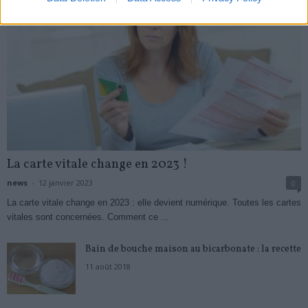
La carte vitale change en 2023 !
news
-
12 janvier 2023
0
La carte vitale change en 2023 : elle devient numérique. Toutes les cartes
vitales sont concernées. Comment ce ...
Bain de bouche maison au bicarbonate : la recette
11 août 2018