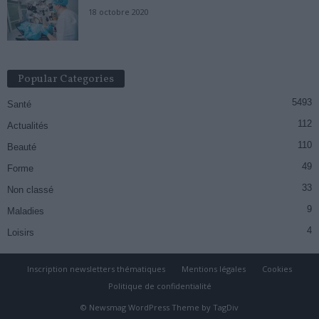
18 octobre 2020
Popular Categories
5493
Santé
112
Actualités
110
Beauté
49
Forme
33
Non classé
9
Maladies
4
Loisirs
Inscription newsletters thématiques
Mentions légales
Cookies
Politique de confidentialité
© Newsmag WordPress Theme by TagDiv