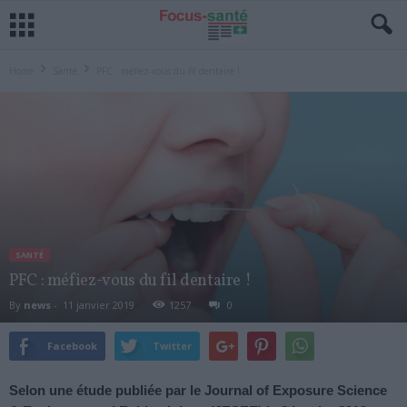
Home
Santé
PFC : méfiez-vous du fil dentaire !
SANTÉ
PFC : méfiez-vous du fil dentaire !
By
news
-
11 janvier 2019
1257
0
Facebook
Twitter
Selon une étude publiée par le Journal of Exposure Science