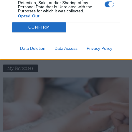
Retention, Sale, and/or Sharing of my
Personal Data that Is Unrelated with the
news
-
18 janvier 2021
Purposes for which it was collected.
Opted Out
Pourquoi les appels téléphoniques sont mieux que les SMS
pour votre santé ?
CONFIRM
news
-
5 octobre 2020
Hammam, sauna : quels sont les risques pour la santé ?
Data Deletion
Data Access
Privacy Policy
news
-
25 décembre 2018
My Favorites