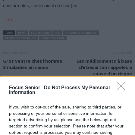
concurrentes, contenaient du fluor (un…
Lire…
TAGS
DENT
FIL DENTAIRE
PFC
PRODUITS CHIMIQUES
PRODUITS TOXIQUES
SOINS DENTAIRE
Previous article
Next article
Gros ventre chez l’homme :
Les médicaments à base
3 maladies en cause
d’irbésartan rappelés à
cause d’un risque
cancérogène
Focus-Senior -
Do Not Process My Personal
Information
If you wish to opt-out of the sale, sharing to third parties, or
processing of your personal or sensitive information for
targeted advertising by us, please use the below opt-out
section to confirm your selection. Please note that after your
news
opt-out request is processed you may continue seeing