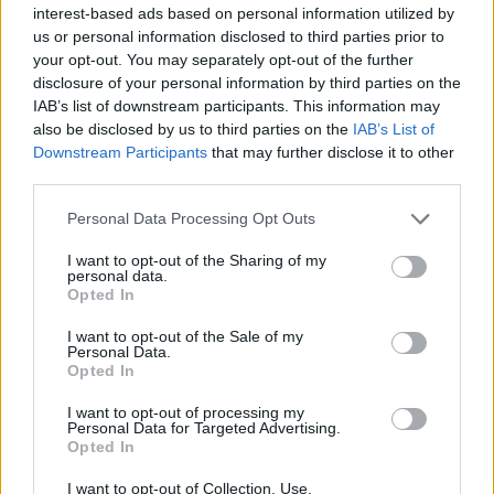
interest-based ads based on personal information utilized by
us or personal information disclosed to third parties prior to
RELATED ARTICLES
MORE FROM AUTHOR
your opt-out. You may separately opt-out of the further
disclosure of your personal information by third parties on the
IAB’s list of downstream participants. This information may
also be disclosed by us to third parties on the
IAB’s List of
Downstream Participants
that may further disclose it to other
third parties.
Santé
Santé
Santé
Sieste après 65 ans : la
Ménopause et
Ménopause précoce : le
clé pour préserver votre
problèmes urinaires : le
risque accru
Personal Data Processing Opt Outs
cerveau ou le mettre en
secret inattendu des
d’hypertension à ne pas
danger
sous-vêtements à
ignorer
découvrir
I want to opt-out of the Sharing of my
personal data.
Opted In
I want to opt-out of the Sale of my
Personal Data.
Popular Posts
Opted In
La moitié des Européens ont un problème ou une maladie de
I want to opt-out of processing my
peau
Personal Data for Targeted Advertising.
news
-
4 octobre 2021
Opted In
I want to opt-out of Collection, Use,
Echographie