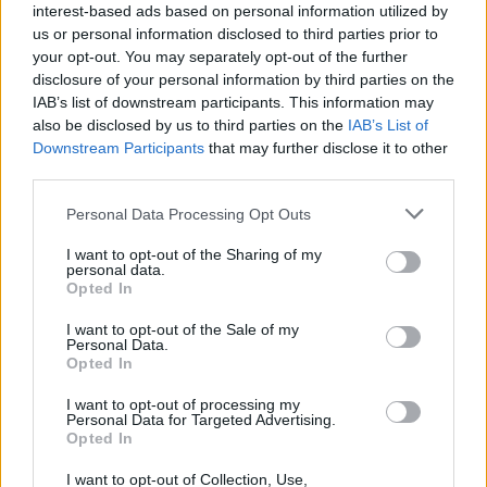
interest-based ads based on personal information utilized by
RELATED ARTICLES
MORE FROM AUTHOR
us or personal information disclosed to third parties prior to
your opt-out. You may separately opt-out of the further
disclosure of your personal information by third parties on the
IAB’s list of downstream participants. This information may
also be disclosed by us to third parties on the
IAB’s List of
Downstream Participants
that may further disclose it to other
Santé
Santé
Santé
third parties.
Sieste après 65 ans : la
Ménopause et
Ménopause précoce : le
clé pour préserver votre
problèmes urinaires : le
risque accru
cerveau ou le mettre en
secret inattendu des
d’hypertension à ne pas
Personal Data Processing Opt Outs
danger
sous-vêtements à
ignorer
découvrir
I want to opt-out of the Sharing of my
personal data.
Opted In
I want to opt-out of the Sale of my
Popular Posts
Personal Data.
Opted In
Sport en extérieur : masque ou pas masque ?
news
-
22 janvier 2021
I want to opt-out of processing my
Personal Data for Targeted Advertising.
Opted In
Alimentation et exercices : le secret pour préserver votre
cerveau après 60 ans
I want to opt-out of Collection, Use,