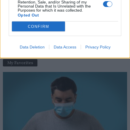
Retention, Sale, and/or Sharing of my
news
-
22 juin 2026
Personal Data that Is Unrelated with the
Purposes for which it was collected.
Déconfinement : Jean Castex précise le calendrier
Opted Out
news
-
27 novembre 2020
CONFIRM
Sommeil : le « mode nuit » de votre téléphone vous aide-t-il
vraiment à dormir ?
Data Deletion
Data Access
Privacy Policy
news
-
7 mai 2021
My Favorites