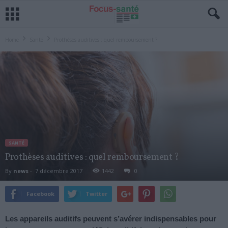
Home
Santé
Prothèses auditives : quel remboursement ?
SANTÉ
Prothèses auditives : quel remboursement ?
By
news
-
7 décembre 2017
1442
0
Facebook
Twitter
Les appareils auditifs peuvent s’avérer indispensables pour