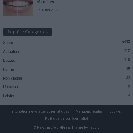
blanches
25 juillet 2022
Popular Categories
5493
Santé
112
Actualités
110
Beauté
49
Forme
33
Non classé
9
Maladies
4
Loisirs
Inscription newsletters thématiques
Mentions légales
Cookies
Politique de confidentialité
© Newsmag WordPress Theme by TagDiv