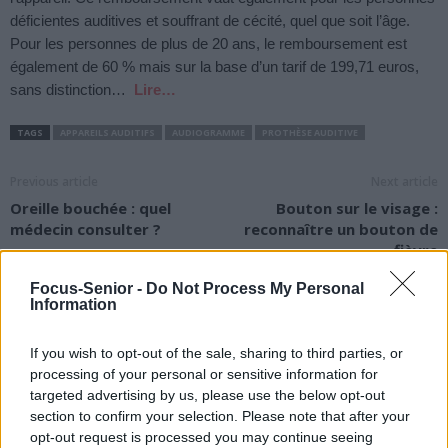
déficientes auditives et souffrant de cécité, quel que soit l’âge.
Pour les personnes de plus de 20 ans, le remboursement est
également de 60 % mais sur la base d’un tarif de 199,71 euros,
sans distinction…
Lire…
TAGS
APPAREILS AUDITIFS
AUDIOGRAMME
PROTHÈSE AUDITIVE
Previous article
Next article
Oreille bouchée : quel
Bouton sur le visage :
médecin consulter ?
reconnaître un bouton de
fièvre
Focus-Senior -
Do Not Process My Personal
Information
If you wish to opt-out of the sale, sharing to third parties, or
processing of your personal or sensitive information for
targeted advertising by us, please use the below opt-out
news
section to confirm your selection. Please note that after your
opt-out request is processed you may continue seeing