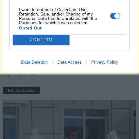
I want to opt-out of Collection, Use,
Comment reconnaître les punaises de lit ?
Retention, Sale, and/or Sharing of my
Personal Data that Is Unrelated with the
news
-
16 décembre 2018
Purposes for which it was collected.
Opted Out
Vous aurez droit à des appareils auditifs sans reste à charge
dès ce 1er...
CONFIRM
news
-
31 décembre 2020
Covid-19 : une campagne de vaccination pour les enseignants
Data Deletion
Data Access
Privacy Policy
fin avril
news
-
24 mars 2021
My Favorites