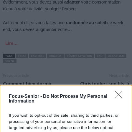
évidemment, vous devez aussi
adapter
votre consommation
d’eau à votre activité, souligne l’expert.
Autrement dit, si vous faites une
randonnée au soleil
ce week-
end, vous devez augmenter votre…
Lire…
TAGS
BOIRE
CANICULE
CHALEUR
DÉSHYDRATATION
EAU
ORGANISME
SOLEIL
Previous article
Next article
Comment bien dormir
Christophe : son fils, à
avec les coups de soleil ?
nouveau hospitalisé, ne
peut plus « bouger »
Focus-Senior -
Do Not Process My Personal
Information
If you wish to opt-out of the sale, sharing to third parties, or
processing of your personal or sensitive information for
targeted advertising by us, please use the below opt-out