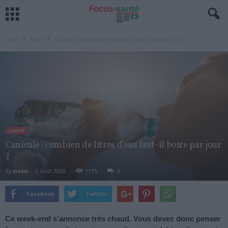
Home
Santé
Canicule : combien de litres d’eau faut-il boire par jour ?
SANTÉ
Canicule : combien de litres d’eau faut-il boire par jour
?
By
news
-
2 août 2020
1175
0
Facebook
Twitter
Ce week-end s’annonce très chaud. Vous devez donc penser