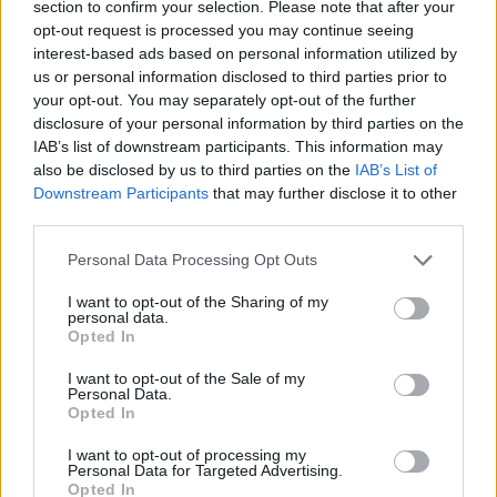
section to confirm your selection. Please note that after your
opt-out request is processed you may continue seeing
news
interest-based ads based on personal information utilized by
us or personal information disclosed to third parties prior to
your opt-out. You may separately opt-out of the further
RELATED ARTICLES
MORE FROM AUTHOR
disclosure of your personal information by third parties on the
IAB’s list of downstream participants. This information may
also be disclosed by us to third parties on the
IAB’s List of
Downstream Participants
that may further disclose it to other
third parties.
Santé
Santé
Santé
Personal Data Processing Opt Outs
Sieste après 65 ans : la
Ménopause et
Ménopause précoce : le
clé pour préserver votre
problèmes urinaires : le
risque accru
cerveau ou le mettre en
secret inattendu des
d’hypertension à ne pas
I want to opt-out of the Sharing of my
danger
sous-vêtements à
ignorer
personal data.
découvrir
Opted In
I want to opt-out of the Sale of my
Personal Data.
Opted In
Popular Posts
I want to opt-out of processing my
Se faire tester après les fêtes évitera “l’effet Thanksgiving”
Personal Data for Targeted Advertising.
Opted In
news
-
8 décembre 2020